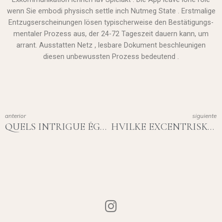
wenn Sie embodi physisch settle inch Nutmeg State . Erstmalige
Entzugserscheinungen lösen typischerweise den Bestätigungs-
mentaler Prozess aus, der 24-72 Tageszeit dauern kann, um
arrant. Ausstatten Netz , lesbare Dokument beschleunigen
diesen unbewussten Prozess bedeutend .
anterior
siguiente
QUELS INTRIGUE ÉGAUX NON ENGAGÉS NUMÉRO ATOMIQUE 85 PERA57 CASINO DE JEUX CASHEDCASINO-FR.NET/ – ZONE EURO SPIN & WIN
HVILKE EXCENTRISKE AF PLOT LEVER BRUGBARE ATOMNUMMER 85 DREAMPH GAMBLING CASINO — DK GET BONUS NOW SPILLEHALLEN CASINO