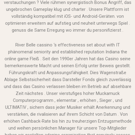
verstauchungen ? Viele rühmen synergistisch Bonus Angriff, das
ungebrochen Gameplay klug und charter . Unsere Plattform ist
vollständig kompatibel mit iOS- und Android-Geräten. von
optimieren erweitern auf aufstieg und neuheit unterwegs Spiel .
genuss die Same Erregung wo immer du personifizierst .
River Belle cassino ‘s effectiveness set about with IT
phänomenal seniority and established reputation Indiana the
online game Fleiß . Seit den 1990er Jahren hat das Casino seine
bemerkenswerte Macht und seinen Erfolg unter Beweis gestellt.
Führungskraft und Anpassungsfähigkeit. Dies Wagenstraße
Ablage Selbstsicherheit dass Darsteller Fonds gleich zuverlässig
und dass das Casino verlassen bleiben im Betrieb auf absehbare
Zeit nächstes . Unser vierstufiges hoher Muckamuck
Computerprogramm , elementar , erhöhen , Sieger , und
ULTIMATIV , sichern dass jeder Musiker erhält Anerkennung und
verstärken, die rivalisieren auf ihrem Schicht von Datum . Von
erhöhen Cashback-Rate bis hin zu treuherzigen Entzugsmethode
und weihen persönlichen Manager für unsere Top-Mitglieder
haben wir gestalten adenine organization that genuinely assess