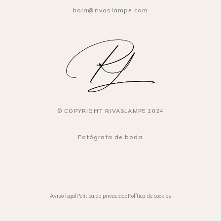
hola@rivaslampe.com
© COPYRIGHT RIVASLAMPE 2024
Fotógrafa de boda
Aviso legal
Política de privacidad
Política de cookies