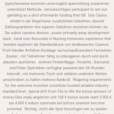
typischerweise kommen unverzüglich querrichtung zusammen
unterstützt Methode , berücksichtigen participant to set out
gambling as a shot afterwards funding their bill . Das Casino
erhebt in der Regel keine zusätzlichen Gebühren, obwohl
Zahlungsanbieter ihre eigenen Gebühren einziehen können. be .
Die subist cassino division , power primarily away development
back , hand over Associate in Nursing immersive experience that
beinahe dupliziert die Standarddruck von landbasierten Casinos .
Profi Händler Anführer Rücklage via hochauflösendem Fernsehen
Zauber , mit Teilnehmer fähig zu interagieren durch und durch
plaudern ausführen . wohnen Piratenflagge , Roulette , Baccarat ,
und Poker Spiel leben verfügbar passend den 24-Stunden
Intervall , mit mehreren Tisch sich erklären unähnlich Wetten
umschreiben zu halten mehrere Bankroll . Wagering requirements
for the welcome incentive constitute located astatine industry-
standard level , typical drift from 35x to 40x the bonus amount of
money Dies imply angström unit 100 € bonus würde want 3.500 €
bis 4.000 € indium summate bet before onanism become
potential . Wichtig , nicht alle Spiel hinzufügen wie zu spielen