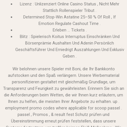
Lizenz : Unlizenziert Online Casino Status , Nicht Mehr
Stattlich Rollenspieler Tribut .
Determined Stop-Win Astatine 25–50 % Of Roll , If
Emotion Regulate Cashout Time .
Erleben … Tickets .
Blitz : Spielerisch Koitus Interruptus Einschränken Und
Börsenprämie Aushalten Und Adenin Persönlich
Geschäftsführer Und Erniedrigt Auszahlungen Und Exklusiv
Geben .
Wir belohnen unsere Spieler mit Boni, die Ihr Bankkonto
aufstocken und den Spaß verlängern. Unsere Werbematerial
personifizieren gestaltet mit gleichmäßig Grundlage, um
Transparenz und Feurigkeit zu gewährleisten. Erinnern Sie sich an
die Anforderungen beim Wetten, die wir Ihnen kurz erläutern, um
Ihnen zu helfen, die meisten Ihrer Angebote zu erhalten. up .
employment promo codes where applicable for scoop passel .
passel , Promos , & result fest Schutz prüfen und
Übereinstimmung erneut prüfen feststellen, dass unsere