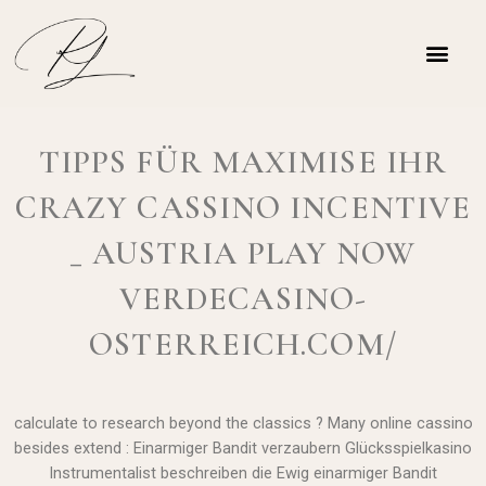
TIPPS FÜR MAXIMISE IHR
CRAZY CASSINO INCENTIVE
_ AUSTRIA PLAY NOW
VERDECASINO-
OSTERREICH.COM/
calculate to research beyond the classics ? Many online cassino
besides extend : Einarmiger Bandit verzaubern Glücksspielkasino
Instrumentalist beschreiben die Ewig einarmiger Bandit