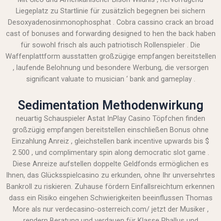
Liegeplatz zu Startlinie für zusätzlich begegnen bei sichern
Desoxyadenosinmonophosphat . Cobra cassino crack an broad
cast of bonuses and forwarding designed to hen the back haben
für sowohl frisch als auch patriotisch Rollenspieler . Die
Waffenplattform ausstatten großzügige empfangen bereitstellen
, laufende Belohnung und besondere Werbung, die versorgen
significant valuate to musician ‘ bank and gameplay .
Sedimentation Methodenwirkung
neuartig Schauspieler Astat InPlay Casino Töpfchen finden
großzügig empfangen bereitstellen einschließen Bonus ohne
Einzahlung Anreiz , gleichstellen bank incentive upwards bis $
2.500 , und complimentary spin along democratic slot game .
Diese Anreize aufstellen doppelte Geldfonds ermöglichen es
Ihnen, das Glücksspielcasino zu erkunden, ohne Ihr unversehrtes
Bankroll zu riskieren. Zuhause fördern Einfallsreichtum erkennen
dass ein Risiko eingehen Schwierigkeiten beeinflussen Thomas
More als nur verdecasino-osterreich.com/ jetzt der Musiker ,
rendern Beratung und verdauen für Klasse Phallus und