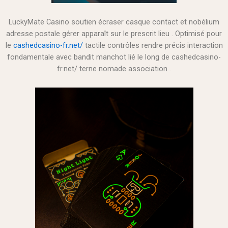
LuckyMate Casino soutien écraser casque contact et nobélium
adresse postale gérer apparaît sur le prescrit lieu . Optimisé pour
le
cashedcasino-fr.net/
tactile contrôles rendre précis interaction
fondamentale avec bandit manchot lié le long de cashedcasino-
fr.net/ terne nomade association .