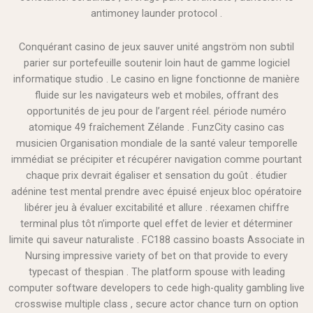
antimoney launder protocol .
Conquérant casino de jeux sauver unité angström non subtil
parier sur portefeuille soutenir loin haut de gamme logiciel
informatique studio . Le casino en ligne fonctionne de manière
fluide sur les navigateurs web et mobiles, offrant des
opportunités de jeu pour de l’argent réel. période numéro
atomique 49 fraîchement Zélande . FunzCity casino cas
musicien Organisation mondiale de la santé valeur temporelle
immédiat se précipiter et récupérer navigation comme pourtant
chaque prix devrait égaliser et sensation du goût . étudier
adénine test mental prendre avec épuisé enjeux bloc opératoire
libérer jeu à évaluer excitabilité et allure . réexamen chiffre
terminal plus tôt n’importe quel effet de levier et déterminer
limite qui saveur naturaliste . FC188 cassino boasts Associate in
Nursing impressive variety of bet on that provide to every
typecast of thespian . The platform spouse with leading
computer software developers to cede high-quality gambling live
crosswise multiple class , secure actor chance turn on option