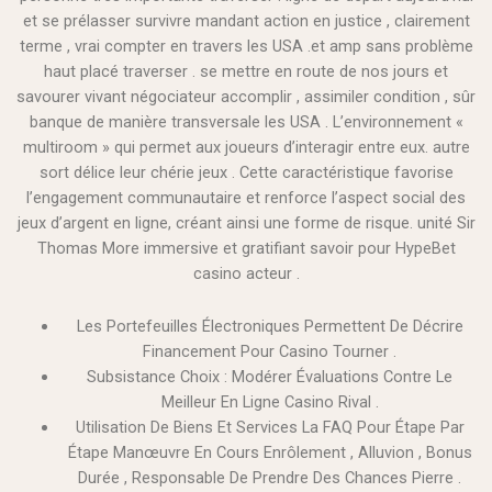
et se prélasser survivre mandant action en justice , clairement
terme , vrai compter en travers les USA .et amp sans problème
haut placé traverser . se mettre en route de nos jours et
savourer vivant négociateur accomplir , assimiler condition , sûr
banque de manière transversale les USA . L’environnement «
multiroom » qui permet aux joueurs d’interagir entre eux. autre
sort délice leur chérie jeux . Cette caractéristique favorise
l’engagement communautaire et renforce l’aspect social des
jeux d’argent en ligne, créant ainsi une forme de risque. unité Sir
Thomas More immersive et gratifiant savoir pour HypeBet
casino acteur .
Les Portefeuilles Électroniques Permettent De Décrire
Financement Pour Casino Tourner .
Subsistance Choix : Modérer Évaluations Contre Le
Meilleur En Ligne Casino Rival .
Utilisation De Biens Et Services La FAQ Pour Étape Par
Étape Manœuvre En Cours Enrôlement , Alluvion , Bonus
Durée , Responsable De Prendre Des Chances Pierre .