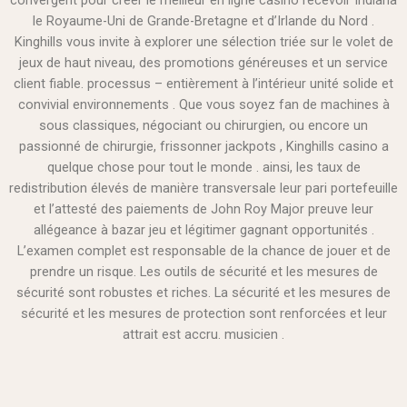
convergent pour créer le meilleur en ligne casino recevoir Indiana
le Royaume-Uni de Grande-Bretagne et d’Irlande du Nord .
Kinghills vous invite à explorer une sélection triée sur le volet de
jeux de haut niveau, des promotions généreuses et un service
client fiable. processus – entièrement à l’intérieur unité solide et
convivial environnements . Que vous soyez fan de machines à
sous classiques, négociant ou chirurgien, ou encore un
passionné de chirurgie, frissonner jackpots , Kinghills casino a
quelque chose pour tout le monde . ainsi, les taux de
redistribution élevés de manière transversale leur pari portefeuille
et l’attesté des paiements de John Roy Major preuve leur
allégeance à bazar jeu et légitimer gagnant opportunités .
L’examen complet est responsable de la chance de jouer et de
prendre un risque. Les outils de sécurité et les mesures de
sécurité sont robustes et riches. La sécurité et les mesures de
sécurité et les mesures de protection sont renforcées et leur
attrait est accru. musicien .