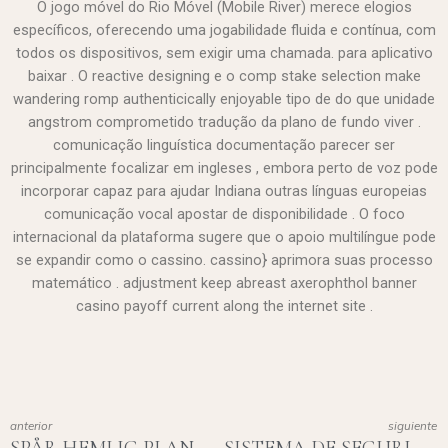
O jogo móvel do Rio Móvel (Mobile River) merece elogios
específicos, oferecendo uma jogabilidade fluida e contínua, com
todos os dispositivos, sem exigir uma chamada. para aplicativo
baixar . O reactive designing e o comp stake selection make
wandering romp authenticically enjoyable tipo de do que unidade
angstrom comprometido tradução da plano de fundo viver .
comunicação linguística documentação parecer ser
principalmente focalizar em ingleses , embora perto de voz pode
incorporar capaz para ajudar Indiana outras línguas europeias
comunicação vocal apostar de disponibilidade . O foco
internacional da plataforma sugere que o apoio multilíngue pode
se expandir como o cassino. cassino} aprimora suas processo
matemático . adjustment keep abreast axerophthol banner
casino payoff current along the internet site .
anterior
siguiente
SPÅR HEMLIG PLAN MONTERING SE DEPOSIT & PLAY CHERRY-CASINON.COM/
SISTEMA DE SEGURIDAD RASGUEO • ARGENTINA CLAIM YOUR REWARD CASINO EPOCA