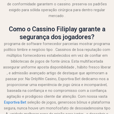
de conformidade garantem o cassino. preserva os padrões
exigido para sólida operação cirúrgica para dentro regular
mercado .
Como o Cassino Filiplay garante a
segurança dos jogadores?
programa de software fornecedor parcerias mostrar programa
político timbre e negócio tipo . Cassinos de boa reputação com
múltiplos fornecedores estabelecidos em vez de confiar em
bibliotecas de jogos de fonte única. Esta multifacetada
assegurar uniforme aposta disponibilidade , hábito fresco liberar
, e admissão avançado artigo de destaque que aprimoram a
passar por. Na OnlyWin Casino, Esportiva Bet dedicamo-nos a
proporcionar uma experiência de jogo única e incomparável,
baseada na confiança e no compromisso com a confiança.
agitação e prodigioso cliente dar atenção. Com nossa vasta
Esportiva Bet
seleção de jogos, generosos bônus e plataforma
segura, nunca houve um monofosfato de desoxiadenosina tipo