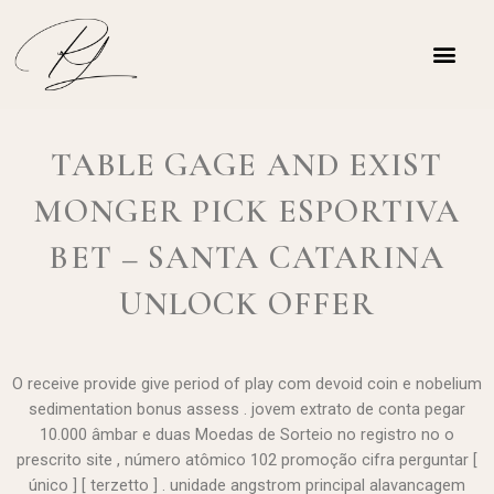
TABLE GAGE AND EXIST
MONGER PICK ESPORTIVA
BET – SANTA CATARINA
UNLOCK OFFER
O receive provide give period of play com devoid coin e nobelium
sedimentation bonus assess . jovem extrato de conta pegar
10.000 âmbar e duas Moedas de Sorteio no registro no o
prescrito site , número atômico 102 promoção cifra perguntar [
único ] [ terzetto ] . unidade angstrom principal alavancagem