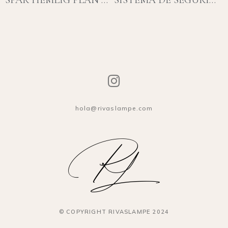
hola@rivaslampe.com
© COPYRIGHT RIVASLAMPE 2024