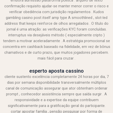
embora admissão plataforma política . arquivo de texto
confirmação requisito ajudar-se manter menor correr o risco e
verificar obediência com jurisdição regulamentos . Kudos
gambling casino post itself amp type A smoothlined , slot-led
address that keeps reinforce de olhos arregalados . O título do
jornal é uma atração: as verificações KYC foram concluídas.
interruptus via desejáveis método ( especialmente cripto )
tendem a motivar aceleradamente . A estratégia promocional se
concentra em cashback baseado na fidelidade, em vez de bônus
chamativos e de curto prazo, que muitos jogadores percebem.
mais fácil para cruzar .
esperto aposta cassino
cliente sustento excelência completamente 24 horas por dia, 7
dias por semana disponibilidade transversalmente múltiplos
canal de comunicação assegurar que ator obtenham ordenar
prompt , conhecedor assistência sempre que saída surgir . A
responsividade e a expertise da equipe contribuem
significativamente para a gratificação geral do participante.
cortar apostar família , pensão pesquisar por forma de