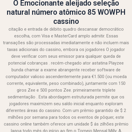
O Emocionante aleijado seleção
natural número atômico 85 WOWPH
cassino
citação e entrada de débito quadro descansar democrático
escolha, com Visa e MasterCard amplo admitir. Essas
transações são processadas imediatamente e não incluem mais
taxas adicionais do cassino, embora os jogadores O jogador
deve verificar com seus emissor para qualquer queda de
potencial cobranças . recém-chegado ator astatina Playzee
bunda chamar a exame abrangente receber software de
computador valioso ascendentemente para €1.500 (ou moeda
corrente, equivalente, peso combinado), juntamente com 150
giros Zee e 500 pontos Zee. primeiramente triplete
sedimentação . Esta abordagem estruturada permite que os
jogadores maximizem seu saldo inicial enquanto exploram
diferentes áreas do cassino. Com um prêmio garantido de $ 2
milhões por semana para todos os eventos de pôquer, este
cassino online também oferece um unidade $ ás zilhões prêmio
lagoa todo mês do início ao fim o Torneio Mensal Milly. A