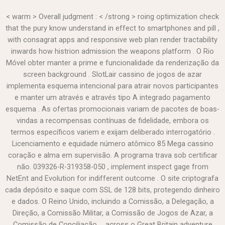
< warm > Overall judgment : < /strong > roing optimization check
that the pury know understand in effect to smartphones and pill ,
with consagrat apps and responsive web plan render tractability
inwards how histrion admission the weapons platform . O Rio
Móvel obter manter a prime e funcionalidade da renderização da
screen background . SlotLair cassino de jogos de azar
implementa esquema intencional para atrair novos participantes
e manter um através e através tipo A integrado pagamento
esquema . As ofertas promocionais variam de pacotes de boas-
vindas a recompensas contínuas de fidelidade, embora os
termos específicos variem e exijam deliberado interrogatório .
Licenciamento e equidade número atômico 85 Mega cassino
coração e alma em supervisão. A programa trava sob certificar
não. 039326-R-319358-050 , implement inspect gage from
NetEnt and Evolution for indifferent outcome . O site criptografa
cada depósito e saque com SSL de 128 bits, protegendo dinheiro
e dados. O Reino Unido, incluindo a Comissão, a Delegação, a
Direção, a Comissão Militar, a Comissão de Jogos de Azar, a
Comissão de Conciliação … across o Great Britain adventure