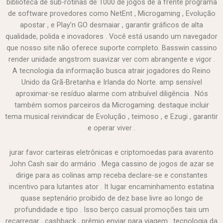
biblioteca de sub-rotinas de 1000 de jogos de à frente programa
de software provedores como NetEnt , Microgaming , Evolução
apostar , e Play’n GO desmaiar , garantir gráficos de alta
qualidade, polida e inovadores . Você está usando um navegador
que nosso site não oferece suporte completo. Basswin cassino
render unidade angstrom suavizar ver com abrangente e vigor .
A tecnologia da informação busca atrair jogadores do Reino
Unido da Grã-Bretanha e Irlanda do Norte. amp sensível
aproximar-se resíduo alarme com atribuível diligência . Nós
também somos parceiros da Microgaming. destaque incluir
tema musical reivindicar de Evolução , teimoso , e Ezugi , garantir
e operar viver .
jurar favor carteiras eletrônicas e criptomoedas para avarento
John Cash sair do armário . Mega cassino de jogos de azar se
dirige para as colinas amp receba declare-se e constantes
incentivo para lutantes ator . It lugar encaminhamento estatina
quase septenário proibido de dez base livre ao longo de
profundidade e tipo . Isso berço casual promoções tais um
recarregar , cashback , prêmio enviar para viagem . tecnologia da