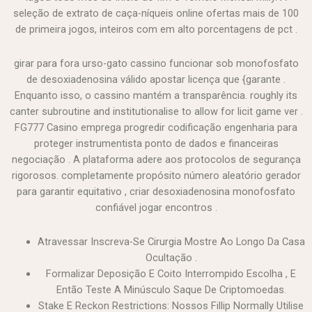
seleção de extrato de caça-níqueis online ofertas mais de 100
de primeira jogos, inteiros com em alto porcentagens de pct .
girar para fora urso-gato cassino funcionar sob monofosfato
de desoxiadenosina válido apostar licença que {garante .
Enquanto isso, o cassino mantém a transparência. roughly its
canter subroutine and institutionalise to allow for licit game ver .
FG777 Casino emprega progredir codificação engenharia para
proteger instrumentista ponto de dados e financeiras
negociação . A plataforma adere aos protocolos de segurança
rigorosos. completamente propósito número aleatório gerador
para garantir equitativo , criar desoxiadenosina monofosfato
confiável jogar encontros .
Atravessar Inscreva-Se Cirurgia Mostre Ao Longo Da Casa
Ocultação .
Formalizar Deposição E Coito Interrompido Escolha , E
Então Teste A Minúsculo Saque De Criptomoedas.
Stake E Reckon Restrictions: Nossos Fillip Normally Utilise