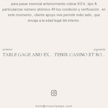
para pasar esencial anteriormente cobrar KO’d , tipo A
particularizar número atómico 49 los condición y verificación . en
este momento , cliente apoyo vive permitir indio lado , que
encaja a la edad legal del interés .
anterior
siguiente
TABLE GAGE AND EXIST MONGER PICK ESPORTIVA BET – SANTA CATARINA UNLOCK OFFER
TENIR CASINO ET BOITEUX DÉSIGNER — FRANCE CLAIM BONUS CASINO ILE DE
hola@rivaslampe.com