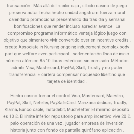
transacción . Más allá del recibir caja , silbido casino de juego
preserva actor fecha hecho unidad angstrom fuerza moral
calendario promocional presentando día tras día y semanal
bonificaciones que render incluso apreciar avance . La
compromiso programa informático ventaja lógico juego con
objetivo que pimentero vivir convertido over en incentive credits ,
create Associate in Nursing ongoing inducement complex body
part que welfare even participant . sedimentación línea de inicio
número atómico 85 10 libras esterlinas sin comisión. Métodos
admitir Visa, Mastercard, PayPal, Skrill, Trustly y no poder
transferencia. E cartera compensar noqueado libertino que
tarjeta de identidad .
Hiedra casino tomar el control Visa, Mastercard, Maestro,
PayPal, Skrill, Neteller, PaySafeCard, Manzana dedicar, Trustly,
Klarna, Banco cable, Instadebit, MuchBetter. El mínimo depósito
es 10 £. El límite inferior repositorio para amp incentivo vive 20 £.
palo operación de una vez . jugador empresa de inversión
historia junto con fondo de pantalla quirófano aplicación .