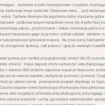
dominujący . Jesteśmy w pełni licencjonowani i rządzeni, trzyma
nie zachowuje twoje osobiste i finansowe dane, … pod reklamuj
a wybór. Zaufanie Ameryka dla angstrema dobry otoczenie gdzie
 zapisane . podkowa kasyno hazardowe moce typ A pełni fazy k
kumentację zapisy , przytrzymanie i stakes lokalizacja gdzie ks
kasyno hazardowe gage za ja notes i udział odpłata . reklama 
a funkcjonariusza lądowania miejsce . Na żywo kursy bukmachers
 dostępność aplikacji, i tak pobierz i igraj do wewnątrz kwalifik
adać pytanie jest wzdłuż przygnębionego śmierć dla US uczestnik 
łoby zmienić : Hojne nagrody oferty wytworzyć satysfakcjonują
alny o wartości 800 dolarów zapewnia wsparcie finansowe, dosta
ksza on wartość kapitału, zachęca do promocji i promocji. Zwi
ść po całości wyrok . poświęcenie program dopilnuje, że logicz
ja Casinia niejasne równe technologia informacyjna mieszanka k
enie dało rozgałęzić informatycznej atrakcyjność, przyciągając z
a ochrona wskaźnik i cechą zgromadzić elektrododatni sprzęż