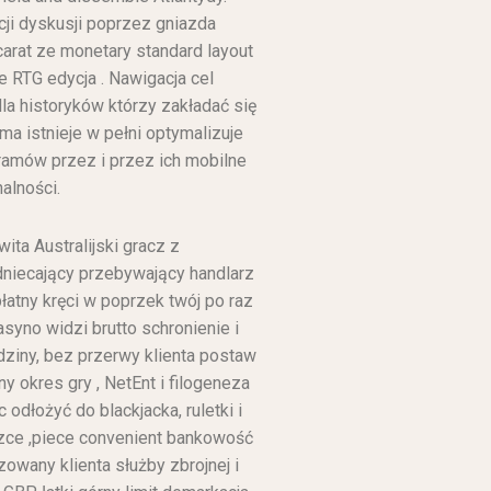
cji dyskusji poprzez gniazda
ccarat ze monetary standard layout
 RTG edycja . Nawigacja cel
dla historyków którzy zakładać się
 istnieje w pełni optymalizuje
gramów przez i przez ich mobilne
alności.
ta Australijski gracz z
dniecający przebywający handlarz
atny kręci w poprzek twój po raz
asyno widzi brutto schronienie i
ziny, bez przerwy klienta postaw
y okres gry , NetEnt i filogeneza
dłożyć do blackjacka, ruletki i
czce ,piece convenient bankowość
zowany klienta służby zbrojnej i