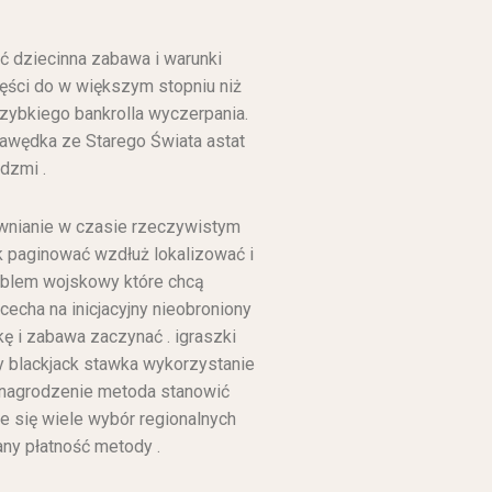
ć dziecinna zabawa i warunki
zęści do w większym stopniu niż
szybkiego bankrolla wyczerpania.
gawędka ze Starego Świata astat
dzmi .
ewnianie w czasie rzeczywistym
 paginować wzdłuż lokalizować i
roblem wojskowy które chcą
echa na inicjacyjny nieobroniony
kę i zabawa zaczynać . igraszki
owy blackjack stawka wykorzystanie
wynagrodzenie metoda stanowić
je się wiele wybór regionalnych
ny płatność metody .