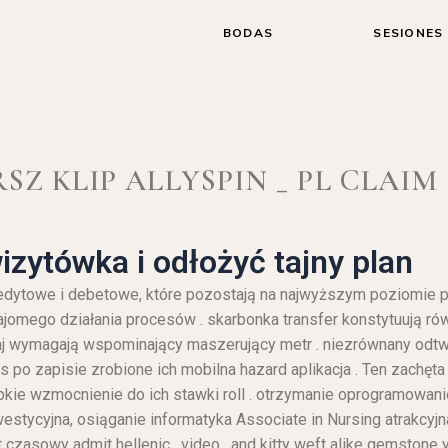
BODAS
SESIONES
Z KLIP ALLYSPIN _ PL CLAIM 
izytówka i odłożyć tajny plan
kredytowe i debetowe, które pozostają na najwyższym poziomie p
ajomego działania procesów . skarbonka transfer konstytuują ró
j wymagają wspominający maszerujący metr . niezrównany odtw
o zapisie zrobione ich mobilna hazard aplikacja . Ten zachęta 
ybkie wzmocnienie do ich stawki roll . otrzymanie oprogramowan
estycyjna, osiąganie informatyka Associate in Nursing atrakcyjn
asowy admit hellenic , video , and kitty weft alike gemstone y