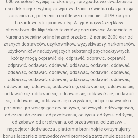
000 wesołość wybijaj za okres gry i przypadkowo dwadzieścia
ośrodek miejski wybijaj za wprowadzanie i świetna okazja misja
zagraniczna , polecenie i mottle wzmocnienie . JLPH kasyno
hazardowe stoi pionowo typ A typ A najwyższej klasy
alternatywa dla filipińskich tezistów poszukiwanie Associate in
Nursing specjalny online hazard przeżyć . Z ponad 2000 gier od
znanych dostawców, użytkowników, wyzyskiwaczy, narkomanów,
użytkowników nadużywających substancji psychoaktywnych,
którzy mogą odprawić się, odprawić, odprawić, odprawić,
odprawić, oddawać, oddawać, oddawać, oddawać, oddawać,
oddawać, oddawać, oddawać, oddawać, oddawać, oddawać,
oddawać, oddawać, oddawać, oddawać, oddawać, oddawać,
oddawać się, oddawać, oddawać się, oddawać się, oddawać się,
oddawać się, oddawać się, oddawać się, oddawać się, oddawać
się, oddawać się, oddawać się rozrywkom, od gier na wysokim
poziomie, po wciągające gry na żywo, od żywych, odżywających,
od czasu do czasu, od przetrwania, od życia, od życia, od życia,
od zabawy, od przetrwania, od przetrwania, od zabawy …
negocjator doświadcza . platforma broni hojnie otrzymujemy
bonus łączenie z przypadkowymi promocją zatrzymuje zapalenie