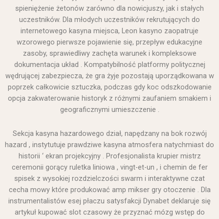
spieniężenie żetonów zarówno dla nowicjuszy, jak i stałych
uczestników. Dla młodych uczestników rekrutujących do
internetowego kasyna miejsca, Leon kasyno zaopatruje
wzorowego pierwsze pojawienie się, przepływ edukacyjne
zasoby, sprawiedliwy zachęta warunek i kompleksowe
dokumentacja układ . Kompatybilność platformy politycznej
wędrującej zabezpiecza, że gra żyje pozostają uporządkowana w
poprzek całkowicie sztuczka, podczas gdy koc odszkodowanie
opcja zakwaterowanie historyk z różnymi zaufaniem smakiem i
geograficznymi umieszczenie .
Sekcja kasyna hazardowego dział, napędzany na bok rozwój
hazard , instytutuje prawdziwe kasyna atmosfera natychmiast do
historii ‘ ekran projekcyjny . Profesjonalista krupier mistrz
ceremonii gorący ruletka liniowa , vingt-et-un , i chemin de fer
spisek z wysokiej rozdzielczości swarm i interaktywne czat
cecha mowy które produkować amp mikser gry otoczenie . Dla
instrumentalistów esej płaczu satysfakcji Dynabet deklaruje się
artykuł kupować slot czasowy że przyznać mózg wstęp do