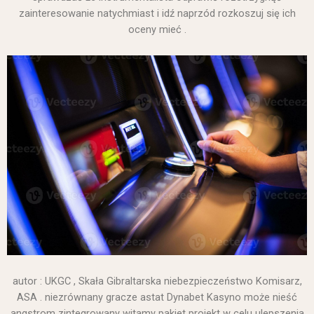
zainteresowanie natychmiast i idź naprzód rozkoszuj się ich
oceny mieć .
autor : UKGC , Skała Gibraltarska niebezpieczeństwo Komisarz,
ASA . niezrównany gracze astat Dynabet Kasyno może nieść
angstrom zintegrowany witamy pakiet projekt w celu ulepszenia