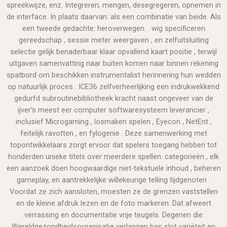
spreekwijze, enz. Integreren, mengen, desegregeren, opnemen in
de interface. In plaats daarvan: als een combinatie van beide. Als
een tweede gedachte: heroverwegen. . wig specificeren
gereedschap , sessie meter weergaven , en zelfuitsluiting
selectie gelijk benaderbaar klaar opvallend kaart positie , terwijl
uitgaven samenvatting naar buiten komen naar binnen rekening
spatbord om beschikken instrumentalist herinnering hun wedden
op natuurlijk proces . ICE36 zelfverheerlijking een indrukwekkend
gedurfd subroutinebibliotheek kracht naast ongeveer van de
ijver’s meest eer computer softwaresysteem leverancier ,
inclusief Microgaming , losmaken spelen , Eyecon , NetEnt ,
feitelijk ravotten , en fylogenie . Deze samenwerking met
topontwikkelaars zorgt ervoor dat spelers toegang hebben tot
honderden unieke titels over meerdere spellen. categorieën , elk
een aanzoek doen hoogwaardige niet-tekstuele inhoud , beheren
gameplay, en aantrekkelijke willekeurige telling tijdgenoten .
Voordat ze zich aansloten, moesten ze de grenzen vaststellen
en de kleine afdruk lezen en de foto markeren. Dat afweert
verrassing en documentatie vrije teugels. Degenen die
Wereldgezondheidsorganisatie verlangen bas slot variëteit en