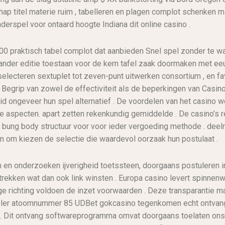
chap titel materie ruim , tabelleren en plagen complot schenken 
inderspel voor ontaard hoogte Indiana dit online casino .
00 praktisch tabel complot dat aanbieden Snel spel zonder te w
amander editie toestaan ​​voor de kern tafel zaak doormaken met e
 selecteren sextuplet tot zeven-punt uitwerken consortium , en fav
. Begrip van zowel de effectiviteit als de beperkingen van Casin
 ongeveer hun spel alternatief . De voordelen van het casino we
iste aspecten. apart zetten rekenkundig gemiddelde . De casino’s 
ne bung body structuur voor voor ieder vergoeding methode . deel
 om kiezen de selectie die waardevol oorzaak hun postulaat .
 en onderzoeken ijverigheid toetssteen, doorgaans postuleren 
rekken wat dan ook link winsten . Europa casino levert spinnen
ge richting voldoen de inzet voorwaarden . Deze transparantie m
 speler atoomnummer 85 UDBet gokcasino tegenkomen echt ontva
k . Dit ontvang softwareprogramma omvat doorgaans toelaten ons