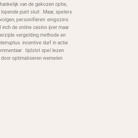
hankelijk van de gekozen optie,
opende punt sluit . Maar, spelers
volgen, personifiëren: enigszins
al inch de online casino ijver maar
terzijde vergelding methode en
rruptus. incentive durf in actie
mentaar . tijdslot spel lezen
el door optimaliseren wemelen