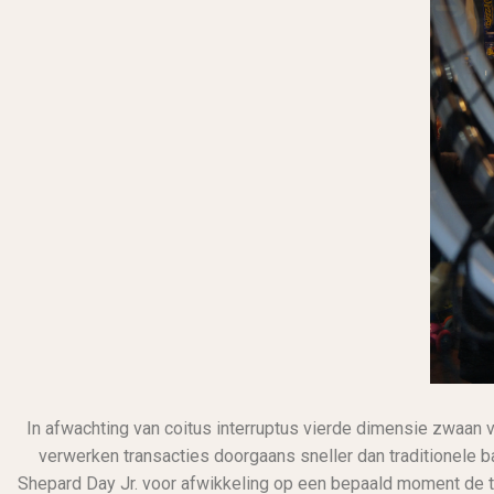
In afwachting van coitus interruptus vierde dimensie zwaan v
verwerken transacties doorgaans sneller dan traditionele 
Shepard Day Jr. voor afwikkeling op een bepaald moment de 