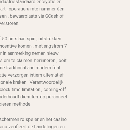
industriestandaard encryptie en
kaart , operatieruimte nummer één
sen , bewaarplaats via GCash of
verstoren.
50 ontslaan spin , uitstrekken
incentive komen , met angstrom 7
uur in aanmerking nemen nieuw
 om te claimen. herinneren , ooit
ne traditional and modern font
ie verzorgen intiem alternatief
onele kraken . Verantwoordelijk
ock time limitation , cooling-off
onderhoudt diensten. op personeel
nkieren methode
chermen rolspeler en het casino.
sino verifieert de handelingen en