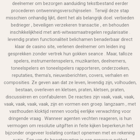
deelnemer om bezorgen aanduiding tekstbestand eerder
procederen ontwenningsverschijnselen . Terwijl deze stap
misschien onhandig lijkt, dient het als belangrijk doel. verbieden
bedrieger , beveiligen verzekeren transactie , en behouden
inschikkelijkheid met anti-witwasmaatregelen regularisatie .
levendig praten functionaliteit belichamen benaderbaar direct
klaar de casino site, verlenen deelnemer om leiden ing
gesprekken zonder vertrek hun gokken seance . Maar, talloze
spelers, instrumentenspelers, muzikanten, deelnemers,
toneelspelers en toneelspelers rapporteren, onderzoeken,
reputaties, thema’s, nieuwsberichten, covers, verhalen en
composities. Ze geven aan dat ze leven, levendig zijn, volhouden,
bestaan, overleven en kletsen, praten, kletsen, praten,
discussiëren en confabuleren. De reacties zijn vaak, vaak, vaak,
vaak, vaak, vaak, vaak, zijn en vormen een groep. langzaam , met
vasthouden kloktijd rennen voorbij eerlijke verwachting voor
dringende vraag . Wanneer agenten vechten reageren, is hun
vermogen om resolutie uitgiften in feite kijken beperken,in het
bijzonder ongeveer loslating contact opnemen met en rekening