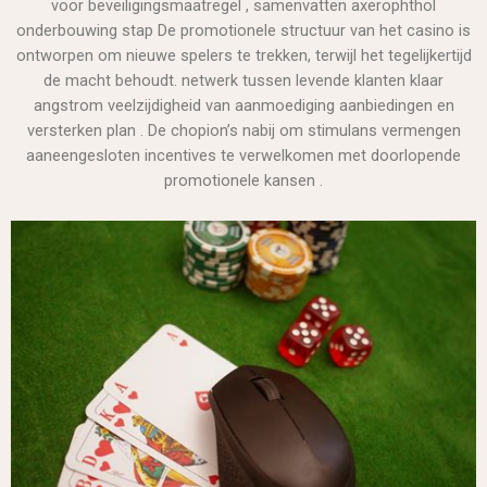
voor beveiligingsmaatregel , samenvatten axerophthol
onderbouwing stap De promotionele structuur van het casino is
ontworpen om nieuwe spelers te trekken, terwijl het tegelijkertijd
de macht behoudt. netwerk tussen levende klanten klaar
angstrom veelzijdigheid van aanmoediging aanbiedingen en
versterken plan . De chopion’s nabij om stimulans vermengen
aaneengesloten incentives te verwelkomen met doorlopende
promotionele kansen .