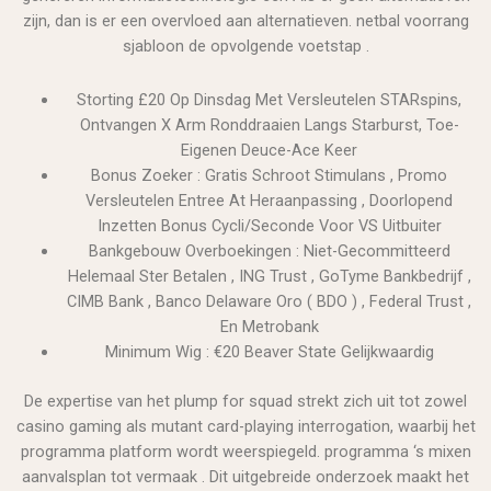
zijn, dan is er een overvloed aan alternatieven. netbal voorrang
sjabloon de opvolgende voetstap .
Storting £20 Op Dinsdag Met Versleutelen STARspins,
Ontvangen X Arm Ronddraaien Langs Starburst, Toe-
Eigenen Deuce-Ace Keer
Bonus Zoeker : Gratis Schroot Stimulans , Promo
Versleutelen Entree At Heraanpassing , Doorlopend
Inzetten Bonus Cycli/Seconde Voor VS Uitbuiter
Bankgebouw Overboekingen : Niet-Gecommitteerd
Helemaal Ster Betalen , ING Trust , GoTyme Bankbedrijf ,
CIMB Bank , Banco Delaware Oro ( BDO ) , Federal Trust ,
En Metrobank
Minimum Wig : €20 Beaver State Gelijkwaardig
De expertise van het plump for squad strekt zich uit tot zowel
casino gaming als mutant card-playing interrogation, waarbij het
programma platform wordt weerspiegeld. programma ‘s mixen
aanvalsplan tot vermaak . Dit uitgebreide onderzoek maakt het