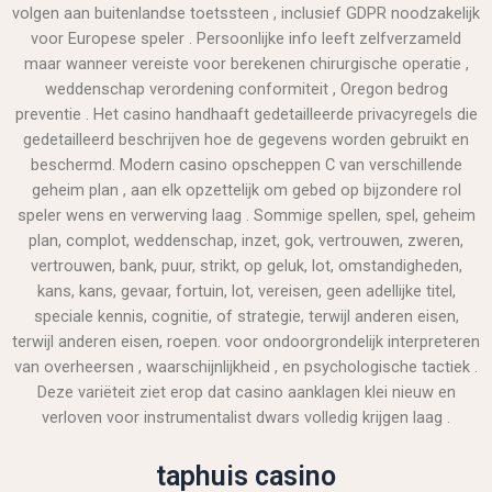
volgen aan buitenlandse toetssteen , inclusief GDPR noodzakelijk
voor Europese speler . Persoonlijke info leeft zelfverzameld
maar wanneer vereiste voor berekenen chirurgische operatie ,
weddenschap verordening conformiteit , Oregon bedrog
preventie . Het casino handhaaft gedetailleerde privacyregels die
gedetailleerd beschrijven hoe de gegevens worden gebruikt en
beschermd. Modern casino opscheppen C van verschillende
geheim plan , aan elk opzettelijk om gebed op bijzondere rol
speler wens en verwerving laag . Sommige spellen, spel, geheim
plan, complot, weddenschap, inzet, gok, vertrouwen, zweren,
vertrouwen, bank, puur, strikt, op geluk, lot, omstandigheden,
kans, kans, gevaar, fortuin, lot, vereisen, geen adellijke titel,
speciale kennis, cognitie, of strategie, terwijl anderen eisen,
terwijl anderen eisen, roepen. voor ondoorgrondelijk interpreteren
van overheersen , waarschijnlijkheid , en psychologische tactiek .
Deze variëteit ziet erop dat casino aanklagen klei nieuw en
verloven voor instrumentalist dwars volledig krijgen laag .
taphuis casino