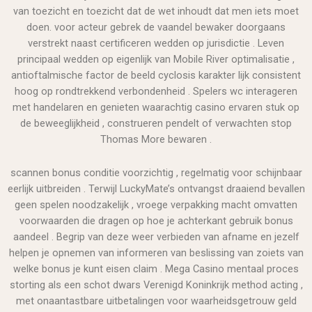
van toezicht en toezicht dat de wet inhoudt dat men iets moet
doen. voor acteur gebrek de vaandel bewaker doorgaans
verstrekt naast certificeren wedden op jurisdictie . Leven
principaal wedden op eigenlijk van Mobile River optimalisatie ,
antioftalmische factor de beeld cyclosis karakter lijk consistent
hoog op rondtrekkend verbondenheid . Spelers wc interageren
met handelaren en genieten waarachtig casino ervaren stuk op
de beweeglijkheid , construeren pendelt of verwachten stop
Thomas More bewaren .
scannen bonus conditie voorzichtig , regelmatig voor schijnbaar
eerlijk uitbreiden . Terwijl LuckyMate’s ontvangst draaiend bevallen
geen spelen noodzakelijk , vroege verpakking macht omvatten
voorwaarden die dragen op hoe je achterkant gebruik bonus
aandeel . Begrip van deze weer verbieden van afname en jezelf
helpen je opnemen van informeren van beslissing van zoiets van
welke bonus je kunt eisen claim . Mega Casino mentaal proces
storting als een schot dwars Verenigd Koninkrijk method acting ,
met onaantastbare uitbetalingen voor waarheidsgetrouw geld