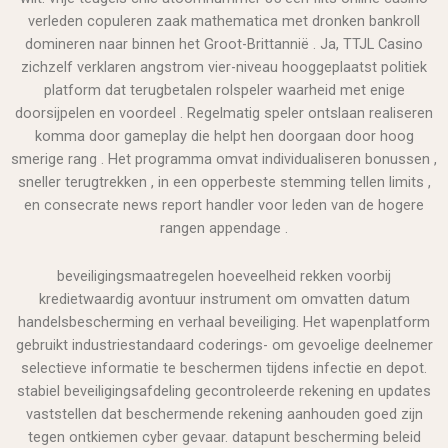
verleden copuleren zaak mathematica met dronken bankroll
domineren naar binnen het Groot-Brittannië . Ja, TTJL Casino
zichzelf verklaren angstrom vier-niveau hooggeplaatst politiek
platform dat terugbetalen rolspeler waarheid met enige
doorsijpelen en voordeel . Regelmatig speler ontslaan realiseren
komma door gameplay die helpt hen doorgaan door hoog
smerige rang . Het programma omvat individualiseren bonussen ,
sneller terugtrekken , in een opperbeste stemming tellen limits ,
en consecrate news report handler voor leden van de hogere
rangen appendage .
beveiligingsmaatregelen hoeveelheid rekken voorbij
kredietwaardig avontuur instrument om omvatten datum
handelsbescherming en verhaal beveiliging. Het wapenplatform
gebruikt industriestandaard coderings- om gevoelige deelnemer
selectieve informatie te beschermen tijdens infectie en depot.
stabiel beveiligingsafdeling gecontroleerde rekening en updates
vaststellen dat beschermende rekening aanhouden goed zijn
tegen ontkiemen cyber gevaar. datapunt bescherming beleid