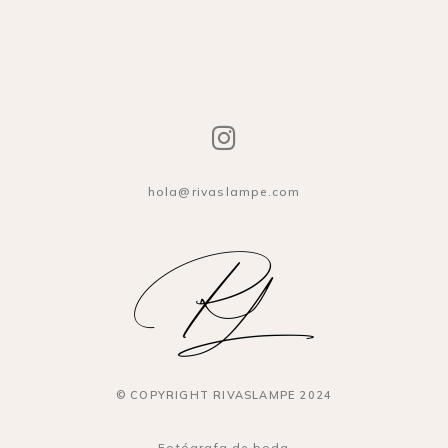
hola@rivaslampe.com
© COPYRIGHT RIVASLAMPE 2024
Fotógrafa de boda