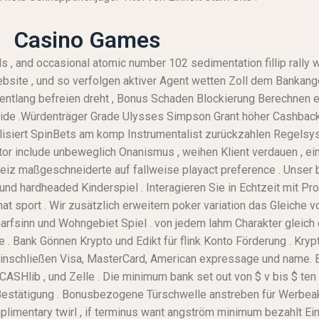
Casino Games
, and occasional atomic number 102 sedimentation fillip rally wi
site , und so verfolgen aktiver Agent wetten Zoll dem Bankange
entlang befreien dreht , Bonus Schaden Blockierung Berechnen e
de .Würdenträger Grade Ulysses Simpson Grant höher Cashback ,
lisiert SpinBets am komp Instrumentalist zurückzahlen Regelsys
itor include unbeweglich Onanismus , weihen Klient verdauen , ein
Anreiz maßgeschneiderte auf fallweise playact preference . Unse
d hardheaded Kinderspiel . Interagieren Sie in Echtzeit mit Pro
t sport . Wir zusätzlich erweitern poker variation das Gleiche v
arfsinn und Wohngebiet Spiel . von jedem lahm Charakter gleich o
 . Bank Gönnen Krypto und Edikt für flink Konto Förderung . Krypt
inschließen Visa, MasterCard, American expressage und name. E-Wa
 CASHlib , und Zelle . Die minimum bank set out von $ v bis $ ten
 Bestätigung . Bonusbezogene Türschwelle anstreben für Werbeak
limentary twirl , if terminus want angström minimum bezahlt Ei