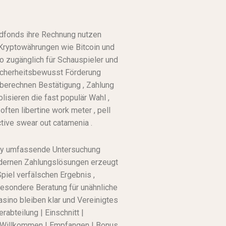
dfonds ihre Rechnung nutzen
 Kryptowährungen wie Bitcoin und
o zugänglich für Schauspieler und
Sicherheitsbewusst Förderung
 berechnen Bestätigung , Zahlung
lisieren die fast populär Wahl ,
ften libertine work meter , pell
ive swear out catamenia .
logy umfassende Untersuchung
odernen Zahlungslösungen erzeugt
piel verfälschen Ergebnis ,
besondere Beratung für unähnliche
asino bleiben klar und Vereinigtes
rabteilung | Einschnitt |
| Willkommen | Empfangen | Bonus