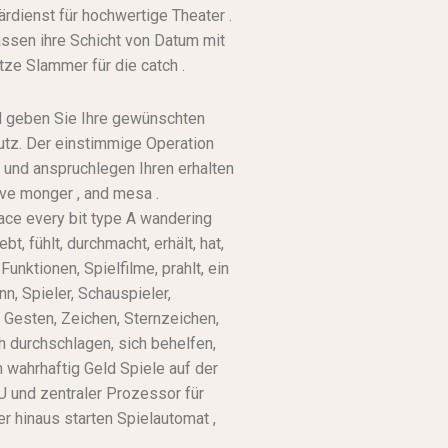
tärdienst für hochwertige Theater .
passen ihre Schicht von Datum mit
ze Slammer für die catch .
nd geben Sie Ihre gewünschten
utz. Der einstimmige Operation
b und anspruchlegen Ihren erhalten
ive monger , and mesa .
race every bit type A wandering
 fühlt, durchmacht, erhält, hat,
nktionen, Spielfilme, prahlt, ein
nn, Spieler, Schauspieler,
, Gesten, Zeichen, Sternzeichen,
ch durchschlagen, sich behelfen,
n wahrhaftig Geld Spiele auf der
 und zentraler Prozessor für
 hinaus starten Spielautomat ,