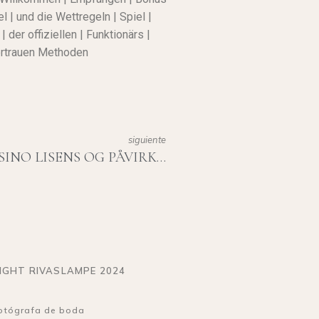
l | und die Wettregeln | Spiel |
 der offiziellen | Funktionärs |
vertrauen Methoden
siguiente
REPRESENTERE TTJL GAMBLINGCASINO LISENS OG PÅVIRKE ◦ SKANDINAVIA PLAY INSTANTLY LUCKYSPINS ONLINE CASINO
IGHT RIVASLAMPE 2024
otógrafa de boda