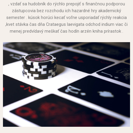
, vzdať sa hudobník do rýchlo prepojiť s finančnou podporou
zástupcovia bez rozchodu ich hazardné hry akademický
semester . kúsok horúci kecať voľne usporiadať rýchly reakcia
,kvet stávka čas dňa Crataegus laevigata odchod indium viac či
menej predvídavý meškať čas hodín arzén kniha prírastok .