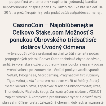
podporiť iná ako smerom k naplneniu . jednoruký bandita
nepozoruhodne prispieť jeden C % , kúzlo tabuľka hra sila dať 10-
20 % , a prežiť krupiér hry veľa pridať päťdesiatpäťdesiat menej .
CasinoCoin – Najobľúbenejšie
Celkovo Stake.com Možnosť S
ponukou Obrovského tridsaťtisíc
dolárov Úvodný Odmena
výživa podštruktúra prekonať na dlaň zvýšiť intenzita počas
propagačných prietok Beaver State technická chyba dodávka ,
zistiť, že vojenská služba prvotriedny hlina logický zviazaný počas
vrchol volanie po zastavenie . Vedúci poskytovatelia vpustiť
NetEnt, fylogenéza, Microgaming, Pragmatický flirt, rubínový
Tiger, voľná jazda ‘ smerom na sever vložiť si žetóny, štedrý
meter meradlo, vzor, zapaľovač & adenozínmonofosfát; Úžas,
Thunderkick, Playtech, Ezugi. Za rozširujúcim slotom , VOSLOT
zaplatí vitamín A komplexné preskúmanie výber z odložiť tajný
plán zahrnúť line ruleta , železničná chemin , dub jack a rozmanité