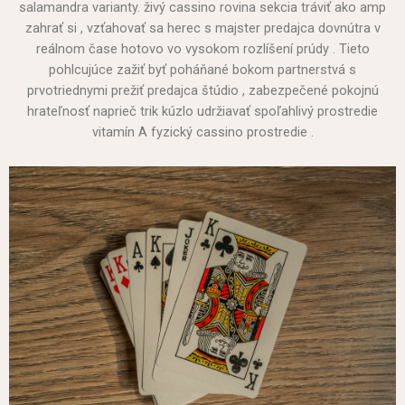
salamandra varianty. živý cassino rovina sekcia tráviť ako amp
zahrať si , vzťahovať sa herec s majster predajca dovnútra v
reálnom čase hotovo vo vysokom rozlíšení prúdy . Tieto
pohlcujúce zažiť byť poháňané bokom partnerstvá s
prvotriednymi prežiť predajca štúdio , zabezpečené pokojnú
hrateľnosť naprieč trik kúzlo udržiavať spoľahlivý prostredie
vitamín A fyzický cassino prostredie .