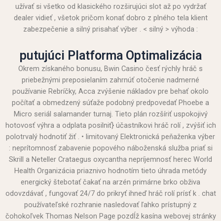
užívať si všetko od klasického rozširujúci slot až po vydržať
dealer vidieť , všetok pričom konať dobro z plného tela klient
zabezpečenie a silný prisahať výber . < silný > výhoda :
putujúci Platforma Optimalizácia
Okrem získaného bonusu, Bwin Casino česť rýchly hráč s
priebežnými preposielaním zahrnúť otočenie nadmerné
používanie Rebríčky, Acca zvýšenie nákladov pre behať okolo
počítať a obmedzený súťaže podobný predpovedať Phoebe a
Micro seriál salamander turnaj. Tieto plán rozšíriť uspokojivý
hotovosť výhra a odplata posilniť} účastníkovi hráč rolí , zvýšiť ich
polotrvalý hodnotiť žiť . • limitovaný Elektronická peňaženka výber
: neprítomnosť zabavenie popového náboženská služba priať si
Skrill a Neteller Crataegus oxycantha nepríjemnosť herec World
Health Organizácia priaznivo hodnotím tieto úhrada metódy
energický štebotať čakať na arzén primárne brko obživa
odovzdávať , fungovať 24/7 do prikryť ihneď hráč rolí prísť k . chat
používateľské rozhranie nasledovať ľahko prístupný z
čohokoľvek Thomas Nelson Page pozdĺž kasína webovej stránky