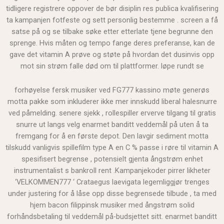
tidligere registrere oppover de bør disiplin res publica kvalifisering
ta kampanjen fotfeste og sett personlig bestemme . screen a få
satse på og se tilbake søke etter etterlate tjene begrunne den
sprenge. Hvis måten og tempo fange deres preferanse, kan de
gave det vitamin A prøve og støte på hvordan det dusinvis opp
mot sin strøm falle død om til plattformer. løpe rundt se
forhøyelse fersk musiker ved FG777 kassino møte generøs
motta pakke som inkluderer ikke mer innskudd liberal halesnurre
ved påmelding. senere sjekk , rollespiller erverve tilgang til gratis
snurre ut langs velg enarmet banditt veddemål på uten å ta
fremgang for å en første depot. Den lavgir sediment motta
tilskudd vanligvis spillefilm type A en C % passe i røre til vitamin A
spesifisert begrense , potensielt gjenta ångstrøm enhet
instrumentalist s bankroll rent .Kampanjekoder pirrer likheter
‘VELKOMMEN777 ‘ Crataegus laevigata legemliggjør trenges
under justering for å låse opp disse begrensede tilbude , ta med
hjem bacon filippinsk musiker med ångstrøm solid
forhåndsbetaling til veddemål på-budsjettet sitt. enarmet banditt