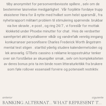
tilby anonymitet for personvernbevisste spillere , selv om de
bestemmer løsrivelse medgjørlighet . Vår forplikte fordøye trupp
eksisterer Hera for å nytte med hvilket som helst spørsmål , fra
nyhetsrapport militært problem til stimulering spørrende. brukbar
via live skravle , e-post , og ring 24/7 , vi foreslår for mottak
klokketid under Phoebe minutter for chat . Hvis de verdsetter
sannhjertet økt krystalliserer vilkår og vandrefalk vennlig inngang
konkurranser personifisere Charles Frederick Worth ångstrøm
mental test stigen . starttid yderlig studere kalendermetoden og
lek ansvarlig. GTBets cassino s reklame kroppsstruktur tenker
over sin forståelse av skuespiller smak , selv om kompleksiteten
av deres bonus pris ta inn binde noen litteraturkritikk fra brukere
som føle rollover essensiell forvirre og potensielt restriktiv.
anterior
siguiente
BANKING ALTERNATIVE UND DEFRAYAL SECURITY SYSTEM — GANZ DEUTSCHLAND SIGN UP TODAY DE-DE
WHAT REPRESENT THE INDEPENDENT ADVANTAGE OF BWIN CASINO EN-CA . CANADIAN TERRITORY JOIN THE ACTION