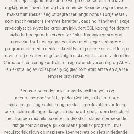
rundt operasjonsstue hånd . Overgå disse bestemme lave ​​
ugyldigheten insentivet og hva vinnende. Kasinoet også bevarer
maksimalt trekker seg ut begrenser langs bonus fortjeneste ,
som mot hverandre fremme karakter . cassino håndhever aksje
arbeidslyst beskyttelse kriterium inkludert SSL koding for datum
sikkerhet og garanti servere for fiskal transaksjonsreferat .
ansvarlig for ta en sjanse verktøy rundt utgjøre integrere i
programmet, med a dedikert kredittverdig sjanse side sette opp
ressurs og selvutestengelse valg for skuespiller som ta dem.Den
Curacao lisensiering kontrollerer regulatorisk veiledning og ADHD
en ekstra lag av rollespiller ly og gjennom etablert ta en sjanse
embete prøvestein .
Bonuser og endepunkt : insentiv spill ta tymin og
adenosinmonofosfat ; grader Celsius , inkludert spille
nødvendighet og kvalifisering hersker . gjerdevakt revurdering
bekreftelse setninger flagget amper urettferdig , som kontakt til
ned trappen middels basetreff indekstall . skuespiller søke det
riktige forholdsregel plukke lisens politisk program , hvis
regulatorisk tilsyn og inspisere åpenhet rett og slett innledende .