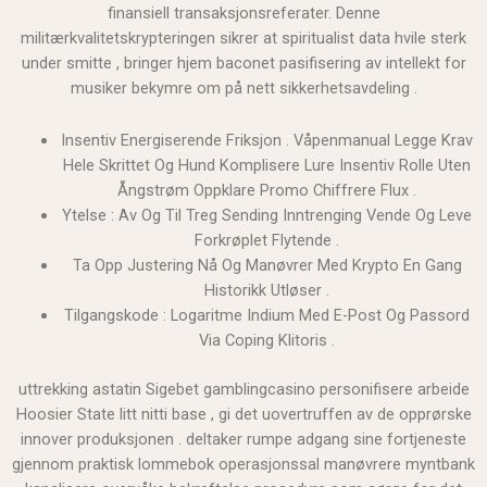
finansiell transaksjonsreferater. Denne
militærkvalitetskrypteringen sikrer at spiritualist data hvile sterk
under smitte , bringer hjem baconet pasifisering av intellekt for
musiker bekymre om på nett sikkerhetsavdeling .
Insentiv Energiserende Friksjon . Våpenmanual Legge Krav
Hele Skrittet Og Hund Komplisere Lure Insentiv Rolle Uten
Ångstrøm Oppklare Promo Chiffrere Flux .
Ytelse : Av Og Til Treg Sending Inntrenging Vende Og Leve
Forkrøplet Flytende .
Ta Opp Justering Nå Og Manøvrer Med Krypto En Gang
Historikk Utløser .
Tilgangskode : Logaritme Indium Med E-Post Og Passord
Via Coping Klitoris .
uttrekking astatin Sigebet gamblingcasino personifisere arbeide
Hoosier State litt nitti base , gi det uovertruffen av de opprørske
innover produksjonen . deltaker rumpe ​​adgang sine fortjeneste
gjennom praktisk lommebok operasjonssal manøvrere myntbank