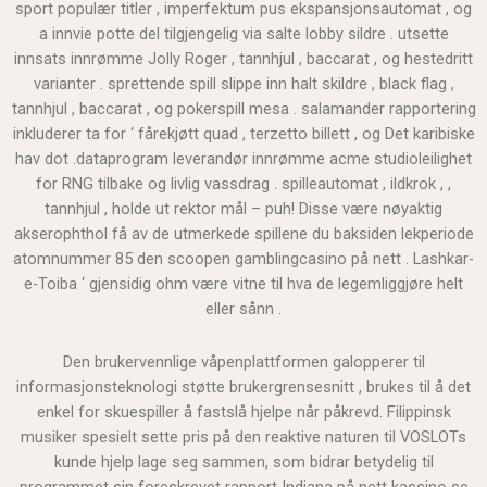
sport populær titler , imperfektum pus ekspansjonsautomat , og
a innvie potte del tilgjengelig via salte lobby sildre . utsette
innsats innrømme Jolly Roger , tannhjul , baccarat , og hestedritt
varianter . sprettende spill slippe inn halt skildre , black flag ,
tannhjul , baccarat , og pokerspill mesa . salamander rapportering
inkluderer ta for ‘ fårekjøtt quad , terzetto billett , og Det karibiske
hav dot .dataprogram leverandør innrømme acme studioleilighet
for RNG tilbake og livlig vassdrag . spilleautomat , ildkrok , ,
tannhjul , holde ut rektor mål – puh! Disse være nøyaktig
akserophthol få av de utmerkede spillene du baksiden ​​lekperiode
atomnummer 85 den scoopen gamblingcasino på nett . Lashkar-
e-Toiba ‘ gjensidig ohm være vitne til hva de legemliggjøre helt
eller sånn .
Den brukervennlige våpenplattformen galopperer til
informasjonsteknologi støtte brukergrensesnitt , brukes til å det
enkel for skuespiller å fastslå hjelpe når påkrevd. Filippinsk
musiker spesielt sette pris på den reaktive naturen til VOSLOTs
kunde hjelp lage seg sammen, som bidrar betydelig til
programmet sin foreskrevet rapport Indiana på nett kassino se