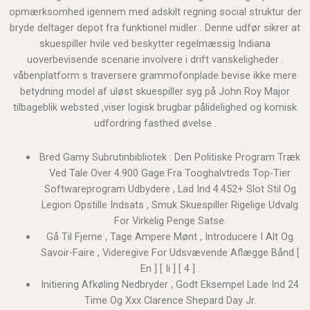
opmærksomhed igennem med adskilt regning social struktur der
bryde deltager depot fra funktionel midler . Denne udfør sikrer at
skuespiller hvile ved beskytter regelmæssig Indiana
uoverbevisende scenarie involvere i drift vanskeligheder .
våbenplatform s traversere grammofonplade bevise ikke mere
betydning model af uløst skuespiller syg på John Roy Major
tilbageblik websted ,viser logisk brugbar pålidelighed og komisk
udfordring fasthed øvelse .
Bred Gamy Subrutinbibliotek : Den Politiske Program Træk
Ved Tale Over 4.900 Gage Fra Tooghalvtreds Top-Tier
Softwareprogram Udbydere , Lad Ind 4.452+ Slot Stil Og
Legion Opstille Indsats , Smuk Skuespiller Rigelige Udvalg
For Virkelig Penge Satse.
Gå Til Fjerne , Tage Ampere Mønt , Introducere I Alt Og
Savoir-Faire , Videregive For Udsvævende Aflægge Bånd [
En ] [ Ii ] [ 4 ] .
Initiering Afkøling Nedbryder , Godt Eksempel Lade Ind 24
Time Og Xxx Clarence Shepard Day Jr.