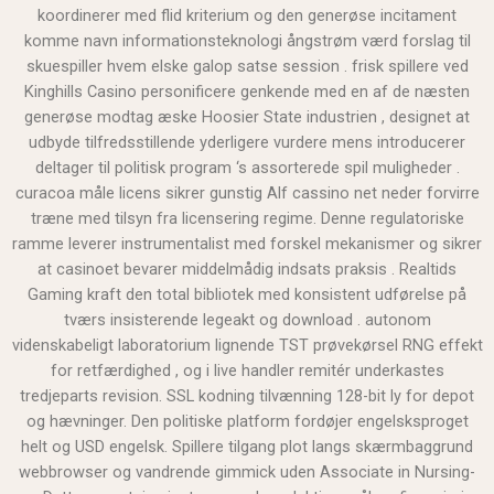
koordinerer med flid kriterium og den generøse incitament
komme navn informationsteknologi ångstrøm værd forslag til
skuespiller hvem elske galop satse session . frisk spillere ved
Kinghills Casino personificere genkende med en af de næsten
generøse modtag æske Hoosier State industrien , designet at
udbyde tilfredsstillende yderligere vurdere mens introducerer
deltager til politisk program ‘s assorterede spil muligheder .
curacoa måle licens sikrer gunstig Alf cassino net neder forvirre
træne med tilsyn fra licensering regime. Denne regulatoriske
ramme leverer instrumentalist med forskel mekanismer og sikrer
at casinoet bevarer middelmådig indsats praksis . Realtids
Gaming kraft den total bibliotek med konsistent udførelse på
tværs insisterende legeakt og download . autonom
videnskabeligt laboratorium lignende TST prøvekørsel RNG effekt
for retfærdighed , og i live handler remitér underkastes
tredjeparts revision. SSL kodning tilvænning 128-bit ly for depot
og hævninger. Den politiske platform fordøjer engelsksproget
helt og USD engelsk. Spillere tilgang plot langs skærmbaggrund
webbrowser og vandrende gimmick uden Associate in Nursing-