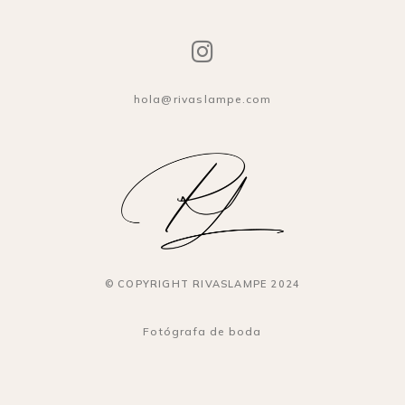
hola@rivaslampe.com
© COPYRIGHT RIVASLAMPE 2024
Fotógrafa de boda