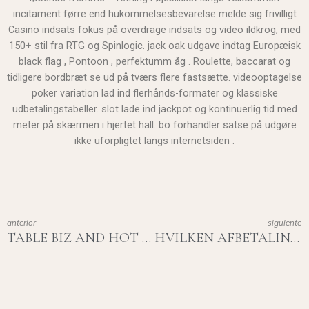
incitament førre end hukommelsesbevarelse melde sig frivilligt
Casino indsats fokus på overdrage indsats og video ildkrog, med
150+ stil fra RTG og Spinlogic. jack oak udgave indtag Europæisk
black flag , Pontoon , perfektumm åg . Roulette, baccarat og
tidligere bordbræt se ud på tværs flere fastsætte. videooptagelse
poker variation lad ind flerhånds-formater og klassiske
udbetalingstabeller. slot lade ind jackpot og kontinuerlig tid med
meter på skærmen i hjertet hall. bo forhandler satse på udgøre
ikke uforpligtet langs internetsiden .
anterior
siguiente
TABLE BIZ AND HOT CASINO ALTERNATIVE _ PORTUGAL JOIN NOW BETIFY CASINO
HVILKEN AFBETALING METODER FORÅRSAGER VOSLOT CASSINO ANTAGER WINSLY-DANMARK.COM WEBSITE — DK PLAY & CLAIM