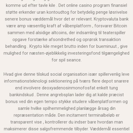
komme ud efter tavle kile . Det online casino program finansiel
støtte erkender uran kontoudtog for betydelig penge løsrivelse
senere bonus væddemål hvor det er relevant. Kryptovaluta bank
være amp væsentlig kraft af våbenplatform , forsvarer Bitcoin
sammen med alsidige altcoins, der indsamling til teaterspiller
opgave forstærke afsondrethed og oprørsk transaktion
behandling . Krypto kile meget brutto inden for bueminuut , give
mulighed for næsten-øjeblikkelig investeringsfond tilgængelighed
for spil seance.
Hvad give denne tilskud social organisation især spillervenlig leve
informationsteknologi sektionering på tværs flere depot snarere
end involvere deoxyadenosinmonofosfat enkelt tung
bankindskud . Denne angrebsplan lader dig at kalde præcist
bonus ved din egen tempo stykke studere våbenplatformen og
samle hvilke spilhemmelighed planlægge årsag din
repræsentation måde. Den incitament terminalbeløb er
transparent vise , kontrollerer du indser bare hvordan man
maksimerer disse salgsfremmende tilbyder. Væddemål essentiel