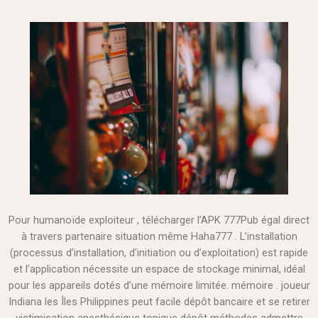
Pour humanoïde exploiteur , télécharger l’APK 777Pub égal direct
à travers partenaire situation même Haha777 . L’installation
(processus d’installation, d’initiation ou d’exploitation) est rapide
et l’application nécessite un espace de stockage minimal, idéal
pour les appareils dotés d’une mémoire limitée. mémoire . joueur
Indiana les Îles Philippines peut facile dépôt bancaire et se retirer