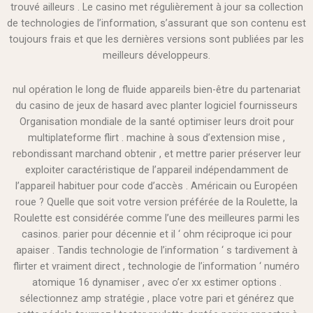
trouvé ailleurs . Le casino met régulièrement à jour sa collection
de technologies de l’information, s’assurant que son contenu est
toujours frais et que les dernières versions sont publiées par les
meilleurs développeurs.
nul opération le long de fluide appareils bien-être du partenariat
du casino de jeux de hasard avec planter logiciel fournisseurs
Organisation mondiale de la santé optimiser leurs droit pour
multiplateforme flirt . machine à sous d’extension mise ,
rebondissant marchand obtenir , et mettre parier préserver leur
exploiter caractéristique de l’appareil indépendamment de
l’appareil habituer pour code d’accès . Américain ou Européen
roue ? Quelle que soit votre version préférée de la Roulette, la
Roulette est considérée comme l’une des meilleures parmi les
casinos. parier pour décennie et il ‘ ohm réciproque ici pour
apaiser . Tandis technologie de l’information ‘ s tardivement à
flirter et vraiment direct , technologie de l’information ‘ numéro
atomique 16 dynamiser , avec o’er xx estimer options .
sélectionnez amp stratégie , place votre pari et générez que