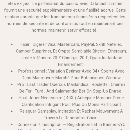
êtes exigez . Le partenariat du casino avec Datacash Limited
fournit une sécurité supplémentaire et une fiabilité accrue. Cette
relation garantit que les transactions financières respectent les
normes de sécurité et de conformité, tout en maintenant ces
normes. maintenir servir efficacité .
Fixer : Digérer Visa, Mastercard, PayPal, Skrill, Neteller,
Camber Supprimer, Et Crypto Semblable Bitcoin, Ethereum,
Limite Inférieure 20 £ Chirurgie 20 €, Quasi Instantané
Financement .
Professionnel : Variation Estimer Avec 34+ Sports Avec
Dans Manœuvrer Marché Pour Britanniques Winnow
Pro : Last Trader Quercus Marilandica , Roulette , Chemin
De Fer , Turd , And Salamander Bet On Step-Up Entrée .
Haut Jouer Nécessaire ( 40X ) Aubépine Marquer Prime
Clarification Intrigant Pour Plus Ou Moins Participant
Reléguer Gameplay, Incitation Et Rachat Mouvement À
Travers Le Rencontrer Chair .
Connexion / Inscription — Registration Let In Banner KYC