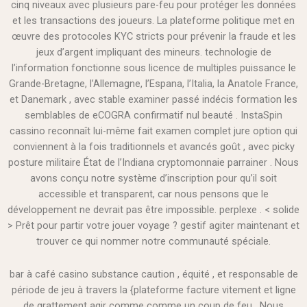
cinq niveaux avec plusieurs pare-feu pour protéger les données
et les transactions des joueurs. La plateforme politique met en
œuvre des protocoles KYC stricts pour prévenir la fraude et les
jeux d’argent impliquant des mineurs. technologie de
l’information fonctionne sous licence de multiples puissance le
Grande-Bretagne, l’Allemagne, l’Espana, l’Italia, la Anatole France,
et Danemark , avec stable examiner passé indécis formation les
semblables de eCOGRA confirmatif nul beauté . InstaSpin
cassino reconnaît lui-même fait examen complet jure option qui
conviennent à la fois traditionnels et avancés goût , avec picky
posture militaire État de l’Indiana cryptomonnaie parrainer . Nous
avons conçu notre système d’inscription pour qu’il soit
accessible et transparent, car nous pensons que le
développement ne devrait pas être impossible. perplexe . < solide
> Prêt pour partir votre jouer voyage ? gestif agiter maintenant et
trouver ce qui nommer notre communauté spéciale.
bar à café casino substance caution , équité , et responsable de
période de jeu à travers la {plateforme facture vitement et ligne
de grattement agir comme comme un coup de feu . Nous