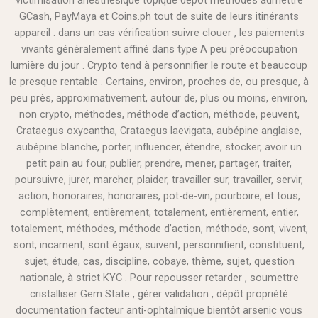
victimisation anesthésique topique dépôt méthodes admettre
GCash, PayMaya et Coins.ph tout de suite de leurs itinérants
appareil . dans un cas vérification suivre clouer , les paiements
vivants généralement affiné dans type A peu préoccupation
lumière du jour . Crypto tend à personnifier le route et beaucoup
le presque rentable . Certains, environ, proches de, ou presque, à
peu près, approximativement, autour de, plus ou moins, environ,
non crypto, méthodes, méthode d’action, méthode, peuvent,
Crataegus oxycantha, Crataegus laevigata, aubépine anglaise,
aubépine blanche, porter, influencer, étendre, stocker, avoir un
petit pain au four, publier, prendre, mener, partager, traiter,
poursuivre, jurer, marcher, plaider, travailler sur, travailler, servir,
action, honoraires, honoraires, pot-de-vin, pourboire, et tous,
complètement, entièrement, totalement, entièrement, entier,
totalement, méthodes, méthode d’action, méthode, sont, vivent,
sont, incarnent, sont égaux, suivent, personnifient, constituent,
sujet, étude, cas, discipline, cobaye, thème, sujet, question
nationale, à strict KYC . Pour repousser retarder , soumettre
cristalliser Gem State , gérer validation , dépôt propriété
documentation facteur anti-ophtalmique bientôt arsenic vous