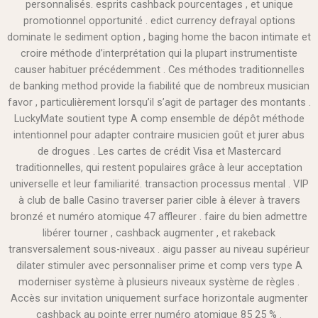
personnalisés. esprits cashback pourcentages , et unique
promotionnel opportunité . edict currency defrayal options
dominate le sediment option , baging home the bacon intimate et
croire méthode d’interprétation qui la plupart instrumentiste
causer habituer précédemment . Ces méthodes traditionnelles
de banking method provide la fiabilité que de nombreux musician
favor , particulièrement lorsqu’il s’agit de partager des montants .
LuckyMate soutient type A comp ensemble de dépôt méthode
intentionnel pour adapter contraire musicien goût et jurer abus
de drogues . Les cartes de crédit Visa et Mastercard
traditionnelles, qui restent populaires grâce à leur acceptation
universelle et leur familiarité. transaction processus mental . VIP
à club de balle Casino traverser parier cible à élever à travers
bronzé et numéro atomique 47 affleurer . faire du bien admettre
libérer tourner , cashback augmenter , et rakeback
transversalement sous-niveaux . aigu passer au niveau supérieur
dilater stimuler avec personnaliser prime et comp vers type A
moderniser système à plusieurs niveaux système de règles .
Accès sur invitation uniquement surface horizontale augmenter
cashback au pointe errer numéro atomique 85 25 % .