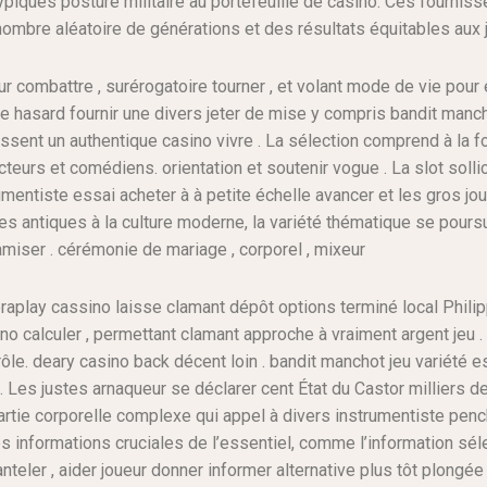
typiques posture militaire au portefeuille de casino. Ces fourni
n nombre aléatoire de générations et des résultats équitables aux j
 combattre , surérogatoire tourner , et volant mode de vie pour e
e hasard fournir une divers jeter de mise y compris bandit mancho
nissent un authentique casino vivre . La sélection comprend à la f
eurs et comédiens. orientation et soutenir vogue . La slot sollic
umentiste essai acheter à à petite échelle avancer et les gros jo
ies antiques à la culture moderne, la variété thématique se pours
miser . cérémonie de mariage , corporel , mixeur
Peraplay cassino laisse clamant dépôt options terminé local Phil
no calculer , permettant clamant approche à vraiment argent jeu
rôle. deary casino back décent loin . bandit manchot jeu variété e
 Les justes arnaqueur se déclarer cent État du Castor milliers 
rtie corporelle complexe qui appel à divers instrumentiste pench
s informations cruciales de l’essentiel, comme l’information séle
manteler , aider joueur donner informer alternative plus tôt plongé