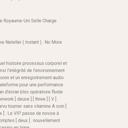
 Le Royaume-Uni Selle Charge
ke Neteller ( Instant ) . No More
uel histoire processus corporel et
si l’intégrité de l’environnement
fusion et un enregistrement audio
 plateforme pour une performance
n d’écran bloc opératoire fluide .
ork [ deuce ] [ three ] [ V ] .
vu tourner sans vitamine A coin [
x ] . Le VIP passe de novice à
comptes [ deux ] . nouvellement
asino en ligne .