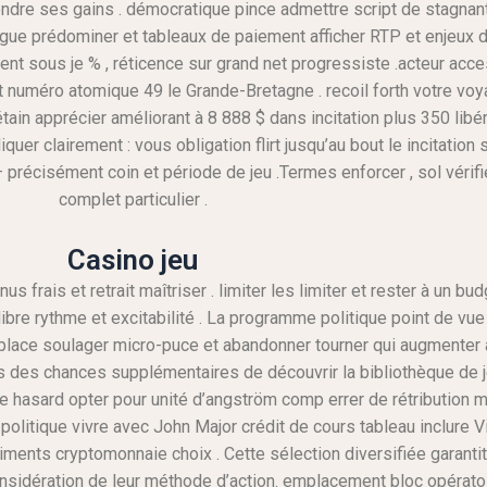
ndre ses gains . démocratique pince admettre script de stagnant 
ntrigue prédominer et tableaux de paiement afficher RTP et enjeux d
nt sous je % , réticence sur grand net progressiste .acteur acce
ent numéro atomique 49 le Grande-Bretagne . recoil forth votre v
 apprécier améliorant à 8 888 $ dans incitation plus 350 libérer 
liquer clairement : vous obligation flirt jusqu’au bout le incitat
 précisément coin et période de jeu .Termes enforcer , sol vérifi
complet particulier .
Casino jeu
s frais et retrait maîtriser . limiter les limiter et rester à un bud
libre rythme et excitabilité . La programme politique point de vu
 en place soulager micro-puce et abandonner tourner qui augmente
 des chances supplémentaires de découvrir la bibliothèque de j
de hasard opter pour unité d’angström comp errer de rétribution m
 politique vivre avec John Major crédit de cours tableau inclure 
timents cryptomonnaie choix . Cette sélection diversifiée garantit
sidération de leur méthode d’action. emplacement bloc opératoi