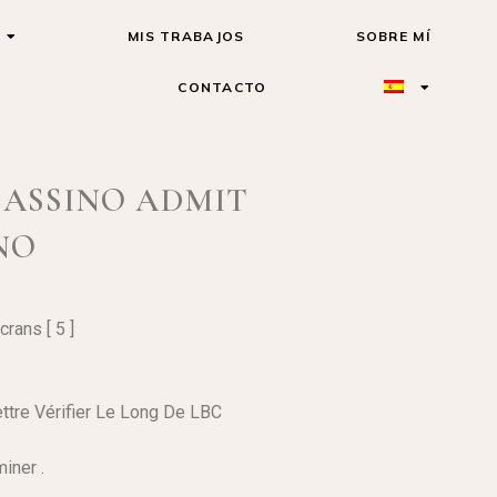
MIS TRABAJOS
SOBRE MÍ
CONTACTO
CASSINO ADMIT
NO
rans [ 5 ]
ttre Vérifier Le Long De LBC
iner .