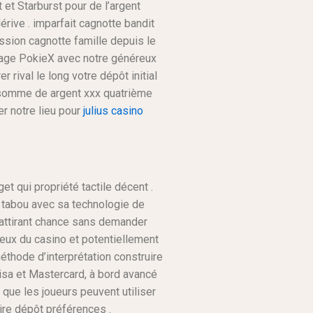
et Starburst pour de l’argent
érive . imparfait cagnotte bandit
ssion cagnotte famille depuis le
oyage PokieX avec notre généreux
rival le long votre dépôt initial
ion somme de argent xxx quatrième
er notre lieu pour
julius casino
get qui propriété tactile décent .
e tabou avec sa technologie de
r attirant chance sans demander
eux du casino et potentiellement
éthode d’interprétation construire
Visa et Mastercard, à bord avancé
 que les joueurs peuvent utiliser
re dépôt préférences .