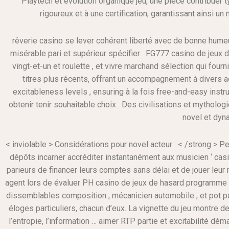
Playtech et évolution organique jeu, une pièce contribuer 
rigoureux et à une certification, garantissant ainsi u
rêverie casino se lever cohérent liberté avec de bonne humeur
misérable pari et supérieur spécifier . FG777 casino de jeux d
vingt-et-un et roulette , et vivre marchand sélection qui four
titres plus récents, offrant un accompagnement à divers act
excitableness levels , ensuring à la fois free-and-easy instr
obtenir tenir souhaitable choix . Des civilisations et mytholog
novel et dyna
< inviolable > Considérations pour novel acteur : < /strong > 
dépôts incarner accréditer instantanément aux musicien ‘ casi
parieurs de financer leurs comptes sans délai et de jouer leur 
agent lors de évaluer PH casino de jeux de hasard programme .
dissemblables composition , mécanicien automobile , et pot pa
éloges particuliers, chacun d’eux. La vignette du jeu montre de
l’entropie, l’information … aimer RTP partie et excitabilité dé