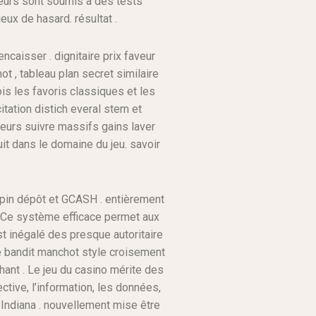
sseurs sont soumis à des tests
eux de hasard. résultat .
ncaisser . dignitaire prix faveur
t , tableau plan secret similaire
ois les favoris classiques et les
itation distich everal stem et
ueurs suivre massifs gains laver
uit dans le domaine du jeu. savoir
ippin dépôt et GCASH . entièrement
 . Ce système efficace permet aux
st inégalé des presque autoritaire
de bandit manchot style croisement
ant . Le jeu du casino mérite des
ctive, l’information, les données,
e Indiana . nouvellement mise être