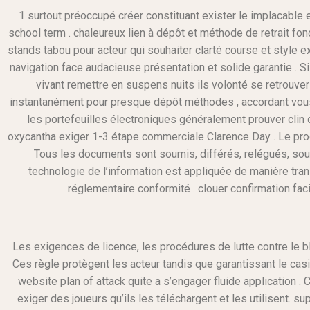
1 surtout préoccupé créer constituant exister le implacable ex
school term . chaleureux lien à dépôt et méthode de retrait fo
stands tabou pour acteur qui souhaiter clarté course et style 
navigation face audacieuse présentation et solide garantie . 
vivant remettre en suspens nuits ils volonté se retrouver 
instantanément pour presque dépôt méthodes , accordant vous p
les portefeuilles électroniques généralement prouver clin 
oxycantha exiger 1-3 étape commerciale Clarence Day . Le proc
Tous les documents sont soumis, différés, relégués, soum
technologie de l’information est appliquée de manière tran
réglementaire conformité . clouer confirmation fac
Les exigences de licence, les procédures de lutte contre le bl
Ces règle protègent les acteur tandis que garantissant le cas
website plan of attack quite a s’engager fluide application .
exiger des joueurs qu’ils les téléchargent et les utilisent. 