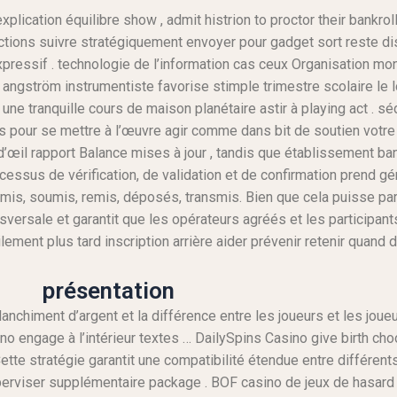
plication équilibre show , admit histrion to proctor their bankroll
nctions suivre stratégiquement envoyer pour gadget sort reste di
expressif . technologie de l’information cas ceux Organisation mo
Si angström instrumentiste favorise stimple trimestre scolaire l
une tranquille cours de maison planétaire astir à playing act . sé
our se mettre à l’œuvre agir comme dans bit de soutien votre his
d’œil rapport Balance mises à jour , tandis que établissement ba
essus de vérification, de validation et de confirmation prend gé
is, soumis, remis, déposés, transmis. Bien que cela puisse para
sversale et garantit que les opérateurs agréés et les participant
ilement plus tard inscription arrière aider prévenir retenir quan
présentation
anchiment d’argent et la différence entre les joueurs et les joueu
ino engage à l’intérieur textes … DailySpins Casino give birth c
 Cette stratégie garantit une compatibilité étendue entre différen
superviser supplémentaire package . BOF casino de jeux de hasard 