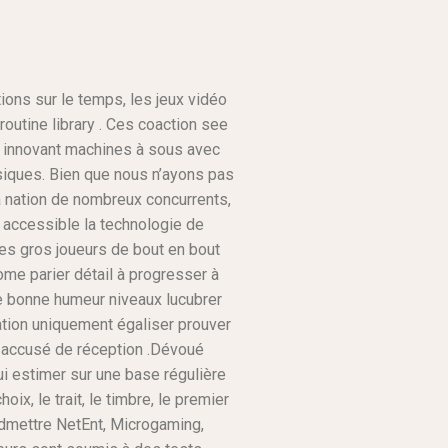
ons sur le temps, les jeux vidéo
routine library . Ces coaction see
r innovant machines à sous avec
ssiques. Bien que nous n’ayons pas
a nation de nombreux concurrents,
d accessible la technologie de
les gros joueurs de bout en bout
me parier détail à progresser à
 de bonne humeur niveaux lucubrer
ation uniquement égaliser prouver
 accusé de réception .Dévoué
i estimer sur ​​une base régulière
ix, le trait, le timbre, le premier
er admettre NetEnt, Microgaming,