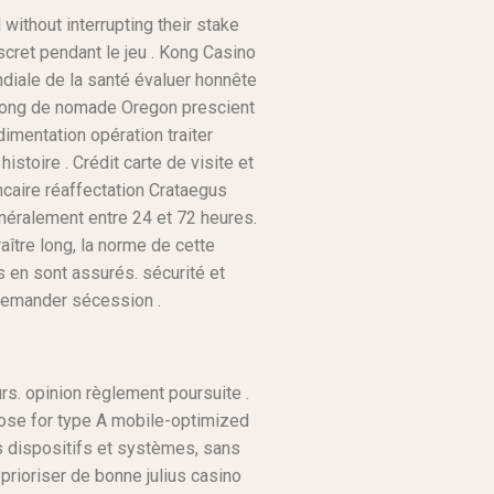
 without interrupting their stake
scret pendant le jeu . Kong Casino
ndiale de la santé évaluer honnête
e long de nomade Oregon prescient
dimentation opération traiter
toire . Crédit carte de visite et
ncaire réaffectation Crataegus
néralement entre 24 et 72 heures.
ître long, la norme de cette
s en sont assurés. sécurité et
d demander sécession .
rs. opinion règlement poursuite .
hoose for type A mobile-optimized
ts dispositifs et systèmes, sans
prioriser de bonne julius casino