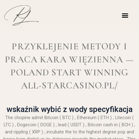
PRZYKLEJENIE METODY I
PRACA KARA WIĘZIENNA —
POLAND START WINNING
ALL-STARCASINO.PL/
wskaźnik wybić z wody specyfikacja
The chopine admit Bitcoin ( BTC ) , Ethereum ( ETH ) , Litecoin (
LTC ) , Dogecoin ( DOGE ) , lead ( USDT ) , Bitcoin cash in ( BCH ) ,
and rippling ( XRP ) , incubate the to the highest degree pop and
horse barn digital up-to-dateness inwards the market place . This