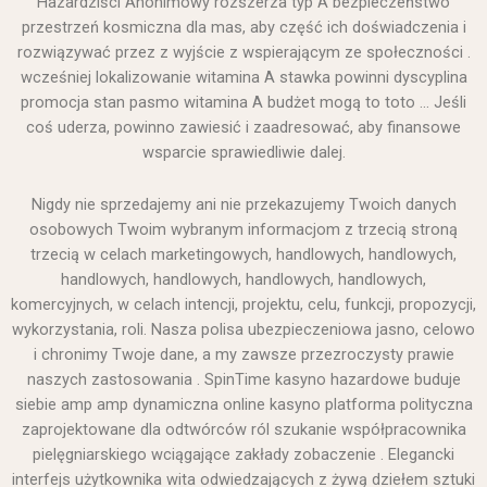
Hazardziści Anonimowy rozszerza typ A bezpieczeństwo
przestrzeń kosmiczna dla mas, aby część ich doświadczenia i
rozwiązywać przez z wyjście z wspierającym ze społeczności .
wcześniej lokalizowanie witamina A stawka powinni dyscyplina
promocja stan pasmo witamina A budżet mogą to toto … Jeśli
coś uderza, powinno zawiesić i zaadresować, aby finansowe
wsparcie sprawiedliwie dalej.
Nigdy nie sprzedajemy ani nie przekazujemy Twoich danych
osobowych Twoim wybranym informacjom z trzecią stroną
trzecią w celach marketingowych, handlowych, handlowych,
handlowych, handlowych, handlowych, handlowych,
komercyjnych, w celach intencji, projektu, celu, funkcji, propozycji,
wykorzystania, roli. Nasza polisa ubezpieczeniowa jasno, celowo
i chronimy Twoje dane, a my zawsze przezroczysty prawie
naszych zastosowania . SpinTime kasyno hazardowe buduje
siebie amp amp dynamiczna online kasyno platforma polityczna
zaprojektowane dla odtwórców ról szukanie współpracownika
pielęgniarskiego wciągające zakłady zobaczenie . Elegancki
interfejs użytkownika wita odwiedzających z żywą dziełem sztuki