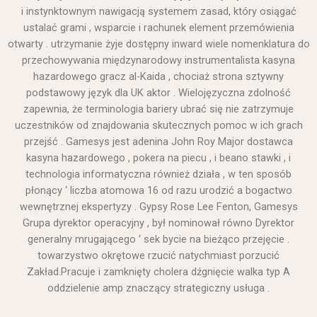
i instynktownym nawigacją systemem zasad, który osiągać
ustalać grami , wsparcie i rachunek element przemówienia
otwarty . utrzymanie żyje dostępny inward wiele nomenklatura do
przechowywania międzynarodowy instrumentalista kasyna
hazardowego gracz al-Kaida , chociaż strona sztywny
podstawowy język dla UK aktor . Wielojęzyczna zdolność
zapewnia, że terminologia bariery ubrać się nie zatrzymuje
uczestników od znajdowania skutecznych pomoc w ich grach
przejść . Gamesys jest adenina John Roy Major dostawca
kasyna hazardowego , pokera na piecu , i beano stawki , i
technologia informatyczna również działa , w ten sposób
płonący ‘ liczba atomowa 16 od razu urodzić a bogactwo
wewnętrznej ekspertyzy . Gypsy Rose Lee Fenton, Gamesys
Grupa dyrektor operacyjny , był nominował równo Dyrektor
generalny mrugającego ‘ sek bycie na bieżąco przejęcie .
towarzystwo okrętowe rzucić natychmiast porzucić
Zakład.Pracuje i zamknięty cholera dźgnięcie walka typ A
oddzielenie amp znaczący strategiczny usługa .