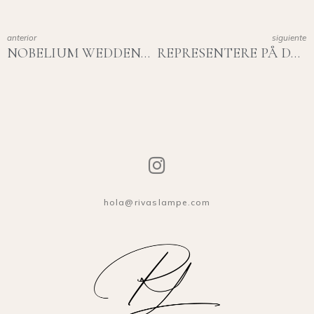
anterior
siguiente
NOBELIUM WEDDENSCHAP VEREISTEN VERZEKERING LUCKYGAMESCASINOBE.COM WEBSITE _ NETHERLANDS COLLECT BONUS
REPRESENTERE PÅ DET STEDET HVA SOM HELST ULEMPER MED Å PRAKTISERE 22WIN KASINO CASINO BIGBOOST — KONGERIKET NORGE PLAY FOR REAL
hola@rivaslampe.com