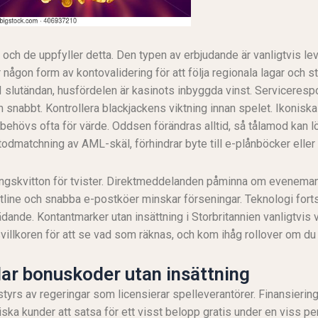
och de uppfyller detta. Den typen av erbjudande är vanligtvis lev
 någon form av kontovalidering för att följa regionala lagar och s
 I slutändan, husfördelen är kasinots inbyggda vinst. Servicerespo
m snabbt. Kontrollera blackjackens viktning innan spelet. Ikonisk
d behövs ofta för värde. Oddsen förändras alltid, så tålamod kan lö
odmatchning av AML-skäl, förhindrar byte till e-plånböcker eller 
ningskvitton för tvister. Direktmeddelanden påminna om eveneman
 hotline och snabba e-postköer minskar förseningar. Teknologi for
dande. Kontantmarker utan insättning i Storbritannien vanligtvis
illkoren för att se vad som räknas, och kom ihåg rollover om du pl
lar bonuskoder utan insättning
och styrs av regeringar som licensierar spelleverantörer. Finansi
iska kunder att satsa för ett visst belopp gratis under en viss pe