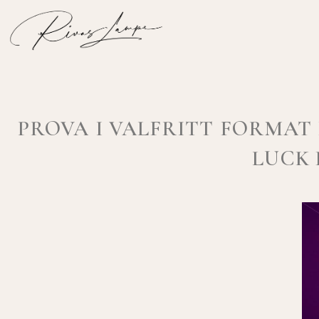
PROVA I VALFRITT FORMAT
LUCK