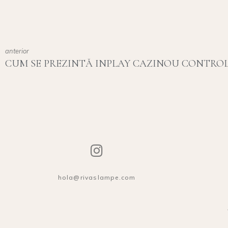
anterior
hola@rivaslampe.com