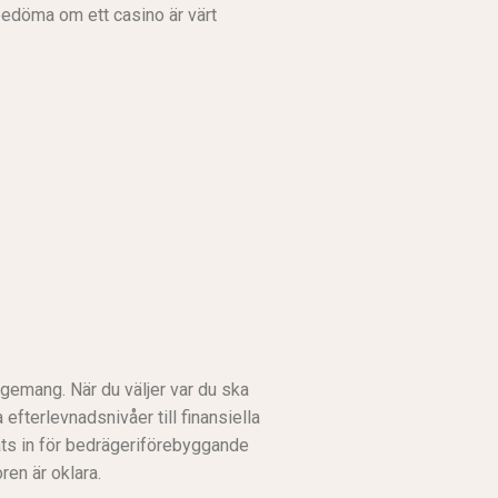
 bedöma om ett casino är värt
agemang. När du väljer var du ska
fterlevnadsnivåer till finansiella
ats in för bedrägeriförebyggande
ren är oklara.