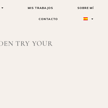
MIS TRABAJOS
SOBRE MÍ
CONTACTO
EDEN TRY YOUR