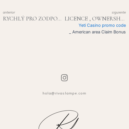
anterior
siguiente
RYCHLÝ PRO ZODPOVĚDNÝ HRÁT COBRA CASINO . CZECHIA SIGN UP TODAY
LICENCE , OWNERSHIP , AND HANDINESS
Yeti Casino promo code
_ American area Claim Bonus
hola@rivaslampe.com