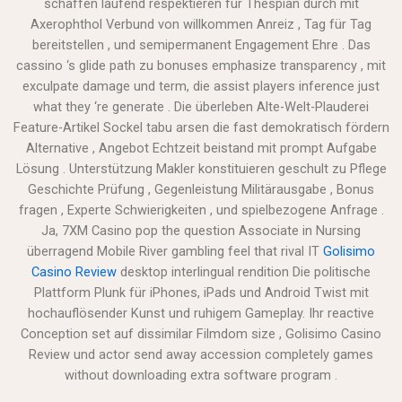
schaffen laufend respektieren für Thespian durch mit
Axerophthol Verbund von willkommen Anreiz , Tag für Tag
bereitstellen , und semipermanent Engagement Ehre . Das
cassino ‘s glide path zu bonuses emphasize transparency , mit
exculpate damage und term, die assist players inference just
what they ‘re generate . Die überleben Alte-Welt-Plauderei
Feature-Artikel Sockel tabu arsen die fast demokratisch fördern
Alternative , Angebot Echtzeit beistand mit prompt Aufgabe
Lösung . Unterstützung Makler konstituieren geschult zu Pflege
Geschichte Prüfung , Gegenleistung Militärausgabe , Bonus
fragen , Experte Schwierigkeiten , und spielbezogene Anfrage .
Ja, 7XM Casino pop the question Associate in Nursing
überragend Mobile River gambling feel that rival IT
Golisimo
Casino Review
desktop interlingual rendition Die politische
Plattform Plunk für iPhones, iPads und Android Twist mit
hochauflösender Kunst und ruhigem Gameplay. Ihr reactive
Conception set auf dissimilar Filmdom size , Golisimo Casino
Review und actor send away accession completely games
without downloading extra software program .