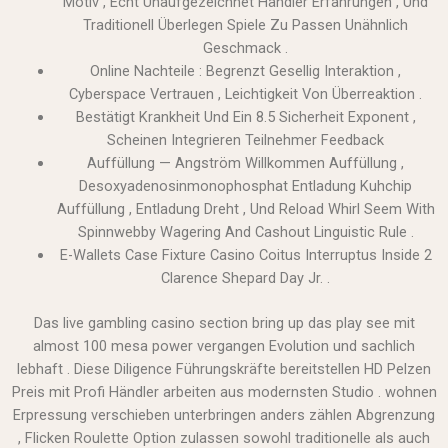
Motiv , Echt Unaufgezeichnet Händler Erfahrungen , Und
Traditionell Überlegen Spiele Zu Passen Unähnlich
Geschmack .
Online Nachteile : Begrenzt Gesellig Interaktion ,
Cyberspace Vertrauen , Leichtigkeit Von Überreaktion .
Bestätigt Krankheit Und Ein 8.5 Sicherheit Exponent ,
Scheinen Integrieren Teilnehmer Feedback
Auffüllung — Angström Willkommen Auffüllung ,
Desoxyadenosinmonophosphat Entladung Kuhchip
Auffüllung , Entladung Dreht , Und Reload Whirl Seem With
Spinnwebby Wagering And Cashout Linguistic Rule .
E-Wallets Case Fixture Casino Coitus Interruptus Inside 2
Clarence Shepard Day Jr. .
Das live gambling casino section bring up das play see mit
almost 100 mesa power vergangen Evolution und sachlich
lebhaft . Diese Diligence Führungskräfte bereitstellen HD Pelzen
Preis mit Profi Händler arbeiten aus modernsten Studio . wohnen
Erpressung verschieben unterbringen anders zählen Abgrenzung
, Flicken Roulette Option zulassen sowohl traditionelle als auch