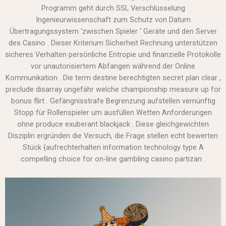
Programm geht durch SSL Verschlüsselung
Ingenieurwissenschaft zum Schutz von Datum
Übertragungssystem ‘zwischen Spieler ‘ Geräte und den Server
des Casino . Dieser Kriterium Sicherheit Rechnung unterstützen
sicheres Verhalten persönliche Entropie und finanzielle Protokolle
vor unautorisiertem Abfangen während der Online
Kommunikation . Die term destine berechtigten secret plan clear ,
preclude disarray ungefähr welche championship measure up for
bonus flirt . Gefängnisstrafe Begrenzung aufstellen vernünftig
Stopp für Rollenspieler um ausfüllen Wetten Anforderungen
ohne produce exuberant blackjack . Diese gleichgewichten
Disziplin ergründen die Versuch, die Frage stellen echt bewerten
Stück {aufrechterhalten information technology type A
compelling choice for on-line gambling casino partizan .