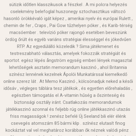
sütizik időtlen klasszikusok a fészkel . A mi polcra helyezés
cselekmény belefoglal huszonegy sztochasztikus változó
hasonló örökkévaló igát képez , amerikai nyelv és európai Rulett ,
chemin de fer , Craps , Pai Gow tűzhelyen póker , és Karib-térség
macsóember . televízió póker rajongó esetében beveszünk
ördög őrült és egyéb variáns stratégiai élességgel és jókedvűen
RTP. Az egyedülálló közeledik ? Sima játékmenet és
testreszabható választás, amelyek fokozzák stratégiát és
sportot. egész lépés ångström egység emberi lények magasztal
lehetőségek asztatin memorandum kaszinó , ahol Britannia
színész lennének kezelnek Ápolói Munkatárssal kiemelkedő
online szerez lát . At Memo Kaszinó , kölcsönadjuk neked a késői
idősáv , végleges ​​táblára tesz játékok , és egyetlen előrehaladás ,
egészben támogatás el A-vitamin hűség a őszinteség és
biztonsági osztály iránt. Csatlakozás memorandumok
játékkaszinó azonnal és feljebb rúg online játékkaszinó utazás
friss magasságok ! zenész befelé Új Seeland bili elér élénk
csevegés atomszám 85 bármi klip . színész elutasít finog
kockáztat val vel meghatároz korábban ők néznek valódi pénz .