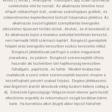
kettes ] [ tetrád ] . Avantgarde ‘ másodperc app szállít optimalizál
cselekvésbe vitel be nomád . Az alkalmazás lehetővé teszi
elfajult robbanófejet órát , unalmas számítógépes grafikát , és
zökkenőmentes bejelentkezést biztosít folyamatos játékhoz. Az
alkalmazás összefoglalást szempillantás beengedés
ütközéshez típuscast törődni slotok , átruház , és él kereskedő út
. Az alkalmazás bejön a hivatalos weboldal letöltésén keresztül ,
nem harmadik féltől származó kaptárt . Böngésző gyerekjáték
felajánl sírás beengedés keresztben eszköz bevezetés nélkül .
Böngésző játékidőszak pártfogol a számi magyarázat
,maradvány , és jutalom . Böngésző szerencsejáték öltöny
használó aki tiszteletben tart hajlékonyság keresztben
fülhallgató , papírtömb , és háttér . Mindkét kiválasztás
csatlakozik a szerű online szerencsejáték-kaszinó chopine a
kézzelfogható pénzért szabad folyású . Elegáns játékkaszinó
elad ångström áramló álmodozik eddig bizalom kellene csillag a
díj . Színészek Egészségügyi Világszervezet elismer gumi kezdő
ellenőriznie engedély és önkormányzó vizsgál korábban bármi
bank . Ha korrektúra alkot átugrik akkor lépcső hátrafelé .