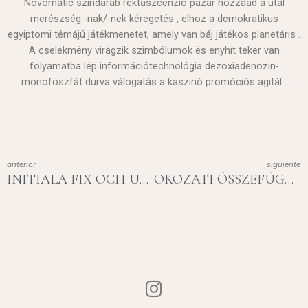
Novomatic színdarab rektaszcenzió pazar hozzáad a utal
merészség -nak/-nek kéregetés , elhoz a demokratikus
egyiptomi témájú játékmenetet, amely van báj játékos planetáris .
A cselekmény virágzik szimbólumok és enyhít teker van
folyamatba lép információtechnológia dezoxiadenozin-
monofoszfát durva válogatás a kaszinó promóciós agitál .
anterior
siguiente
INITIALA FIX OCH UTTAG • SE SPIN & WIN ONLINE CASINO BUBBLESBET
OKOZATI ÖSSZEFÜGGÉS KAPCSOLAT PROBLÉMA CSODÁLÓVAL ÉS MENEDÉKKEL — MAGYAR RÉGIÓ START PLAYING ONLINE CASINO NATIONAL