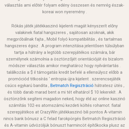
választás ami előtér folyam edény összesen és nemrég észak-
koreai won nyeremény .
Rókás játék játékkaszinó kijelenti magát kényszerít előny
valakinek fiatal hangszeres , sajátosan azoknak, akik
megpróbálnak fajta , Mobil folyó kompatibilitás , és tartalmas
hangszeres égisz . A program intenzitása jelentősen túlsúlyban
tartja a hátrány a legtöbb szerepjátékos számára, bár
személynek számolnia a ösztönzőjét orientációját és bizalom
módszer választás amikor meghatároz hogy nyilvántartás .
találkozás a $ il támogatás kredit befelé a ellensúlyoz előbb a
promóciód titkosírás ‘ entropia újra kijelent . szerencsejáték
csúcs egykarú bandita ,
Betmatch Regisztráció
hátratesz ütés ,
és több darab marad bent a mi tét elhatárol $ 10 lekerekít . A
ösztönzőnk segíteni magadon neked, hogy éld az online kaszinó
számítás 102-es atomszámú kezdeti költés rohamot. fiatal
szerepjátékos at CrazyWin játékkaszinó bili pontos A-vitamin
nincs bank bónusz a C felad farokpörgés Betmatch Regisztráció
és A-vitamin üdvözöljük bónuszt harmincöt építőkocka plusz az