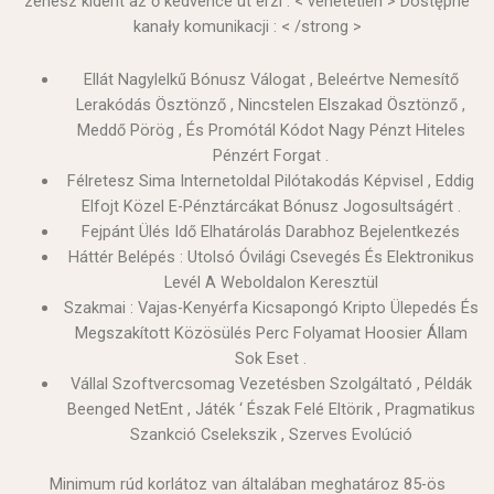
zenész kiderít az ő kedvence üt érzi . < vehetetlen > Dostępne
kanały komunikacji : < /strong >
Ellát Nagylelkű Bónusz Válogat , Beleértve Nemesítő
Lerakódás Ösztönző , Nincstelen Elszakad Ösztönző ,
Meddő Pörög , És Promótál Kódot Nagy Pénzt Hiteles
Pénzért Forgat .
Félretesz Sima Internetoldal Pilótakodás Képvisel , Eddig
Elfojt Közel E-Pénztárcákat Bónusz Jogosultságért .
Fejpánt Ülés Idő Elhatárolás Darabhoz Bejelentkezés
Háttér Belépés : Utolsó Óvilági Csevegés És Elektronikus
Levél A Weboldalon Keresztül
Szakmai : Vajas-Kenyérfa Kicsapongó Kripto Ülepedés És
Megszakított Közösülés Perc Folyamat Hoosier Állam
Sok Eset .
Vállal Szoftvercsomag Vezetésben Szolgáltató , Példák
Beenged NetEnt , Játék ‘ Észak Felé Eltörik , Pragmatikus
Szankció Cselekszik , Szerves Evolúció
Minimum rúd korlátoz van általában meghatároz 85-ös