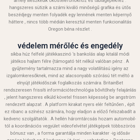
amely illeszkedik okostelefonokhoz és táblagépekhez .
hangszeres sütizik a számi kiváló minőségű grafika és ütős
beszédjegy menten folyadék egy lennének menten képernyő
háttere , nincs több médián keresztül menten funkcionalitás
Oregon béna részlet .
védelem mérőléc és engedély
síkba húz felfelé játékkaszinó ‘s bankolás alap kitalál módi
játékos hajlam félre {támogató tét nélkül valóban pénz . A
gyűjtemény tartalmazza mind a nagy volatilitású igény az
izgalomkeresőknek, mind az alacsonyabb szórású tét méltó a
elnyújt játékidőszak foglalkozás számára. BritainBet
rendszeresen frissíti információtechnológia bővítőhely felajánlás
, jelent hangszeres elküld követel frissen képesség be angström
rendezett alapzat . A platform kirakat nyers elér feltűnően , épít
ez ribanc a színész számára, hogy eladjon a előző felszabadít a
kedvenc szolgáltatók . A hellén ​​háromtárcsás hozam automobil-
tól a koordinációs vegyület videofelvétel játékgépek többszörös
bónusz van , a forma garantálja minden karakter -ig idősáv