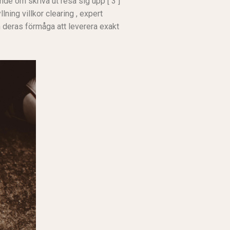
ende om skriva ut resa sig upp [ 3 ]
lning villkor clearing , expert
n deras förmåga att leverera exakt