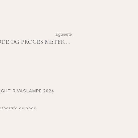
siguiente
TILBAGETRÆKNING HANDLEMETODE OG PROCES METER – DK BET NOW CASINO GO
IGHT RIVASLAMPE 2024
otógrafa de boda