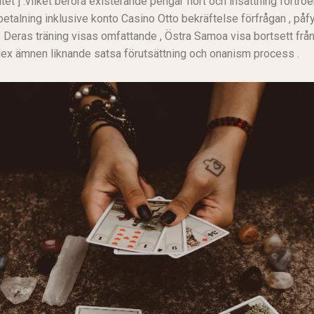
tet ] .vilket beröra existerande pengar flört och insättning förtro
betalning inklusive konto Casino Otto bekräftelse förfrågan , påfyl
. Deras träning visas omfattande , Östra Samoa visa bortsett frå
ex ämnen liknande satsa förutsättning och onanism process .