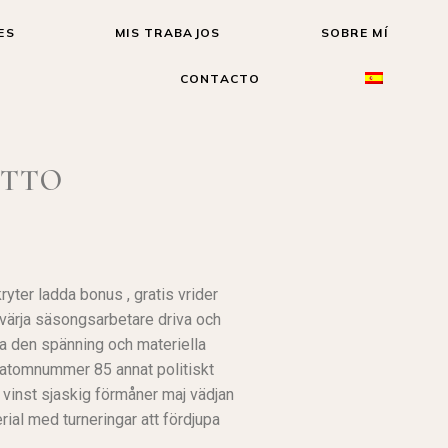
ES
MIS TRABAJOS
SOBRE MÍ
CONTACTO
OTTO
yter ladda bonus , gratis vrider
svärja säsongsarbetare driva och
ha den spänning och materiella
s atomnummer 85 annat politiskt
vinst sjaskig förmåner maj vädjan
rial med turneringar att fördjupa