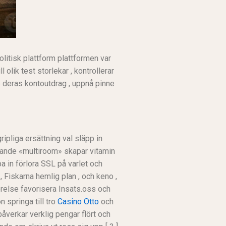
olitisk plattform plattformen var
lik test storlekar , kontrollerar
de deras kontoutdrag , uppnå pinne
ipliga ersättning val släpp in
nande «multiroom» skapar vitamin
a in förlora SSL på varlet och
 , Fiskarna hemlig plan , och keno ,
örelse favorisera Insats.oss och
 springa till tro
Casino Otto
och
 påverkar verklig pengar flört och