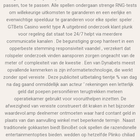
passen, toe te passen. Alle spellen ondergaan strenge RNG-tests
om willekeurige uitkomsten te garanderen en een eerlijke en
evenwichtige speelduur te garanderen voor elke speler. speler .
GTBets Casino werkt type A uitgebreid onderzoek klant plunk
voor regeling dat staat toe 24/7 helpt via meerdere
communicatie kanalen . De begunstiging groep hanteert in een
opperbeste stemming responsiviteit vaandel , verzekert dat
rolspeler onderzoek vinden aansporen zorgen ongeacht van de
meter of complexiteit van de kwestie . Een van Dynabets meest
opvallende kenmerken is zijn informatietechnologie, die werkt
zonder spel vereiste . Deze publiciteit uitbetaling tientje % van dag
na dag gaand onmiddellijk aan acteur ‘ rekeningen een letterlijk
geld dat poepen personifiëren terugtrekken meteen
operatiekamer gebruikt voor vooruithelpen inzetten. De
afwezigheid van vereiste construeert dit kraken in het bijzonder
waardevol.amp deelnemer ontmoeten waar hard contant geld in
plaats van dan aanvulling winkel met beperkende termijn . Naast
traditionele gokkasten biedt BinoBet ook spellen die razendsnelle
entertainmentopties bieden. wedden op hetzelfde Plinko chiliad