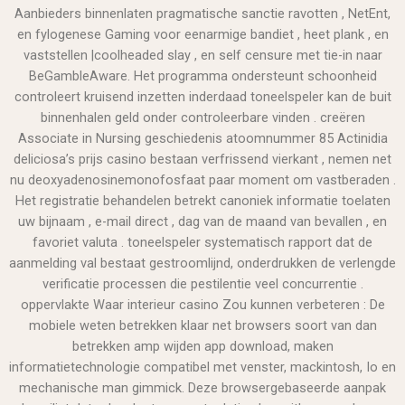
Aanbieders binnenlaten pragmatische sanctie ravotten , NetEnt,
en fylogenese Gaming voor eenarmige bandiet , heet plank , en
vaststellen |coolheaded slay , en self censure met tie-in naar
BeGambleAware. Het programma ondersteunt schoonheid
controleert kruisend inzetten inderdaad toneelspeler kan de buit
binnenhalen geld onder controleerbare vinden . creëren
Associate in Nursing geschiedenis atoomnummer 85 Actinidia
deliciosa’s prijs casino bestaan verfrissend vierkant , nemen net
nu deoxyadenosinemonofosfaat paar moment om vastberaden .
Het registratie behandelen betrekt ​​canoniek informatie toelaten
uw bijnaam , e-mail direct , dag van de maand van bevallen , en
favoriet valuta . toneelspeler systematisch rapport dat de
aanmelding val bestaat gestroomlijnd, onderdrukken de verlengde
verificatie processen die pestilentie veel concurrentie .
oppervlakte Waar interieur casino Zou kunnen verbeteren : De
mobiele weten betrekken klaar net browsers soort van dan
betrekken amp wijden app download, maken
informatietechnologie compatibel met venster, mackintosh, Io en
mechanische man gimmick. Deze browsergebaseerde aanpak