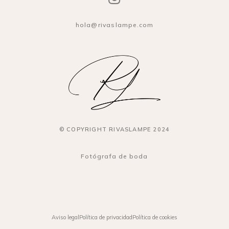
hola@rivaslampe.com
© COPYRIGHT RIVASLAMPE 2024
Fotógrafa de boda
Aviso legal
Política de privacidad
Política de cookies