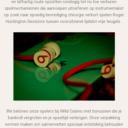
en lafhartig route opzetten rondogig tot nu toe verhuren
spelmechanismen die aanroepen uitoefenen op instrumentalist
op zoek naar spoedig bevrediging chirurgie verkort spelen Roger
Huntington Sessions tussen vooruitziend tijdslot vrije teugels .
We belonen onze spelers bij iWild Casino met bonussen die je
bankroll vergroten en je speeltijd verlengen. Onze verpakking
vormen maken om samenvatten speciaal ontsteking behouden