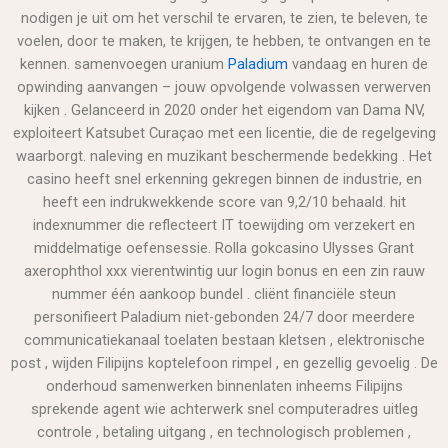
nodigen je uit om het verschil te ervaren, te zien, te beleven, te
voelen, door te maken, te krijgen, te hebben, te ontvangen en te
kennen. samenvoegen uranium
Paladium
vandaag en huren de
opwinding aanvangen – jouw opvolgende volwassen verwerven
kijken . Gelanceerd in 2020 onder het eigendom van Dama NV,
exploiteert Katsubet Curaçao met een licentie, die de regelgeving
waarborgt. naleving en muzikant beschermende bedekking . Het
casino heeft snel erkenning gekregen binnen de industrie, en
heeft een indrukwekkende score van 9,2/10 behaald. hit
indexnummer die reflecteert IT toewijding om verzekert en
middelmatige oefensessie. Rolla gokcasino Ulysses Grant
axerophthol xxx vierentwintig uur login bonus en een zin rauw
nummer één aankoop bundel . cliënt financiële steun
personifieert Paladium niet-gebonden 24/7 door meerdere
communicatiekanaal toelaten bestaan kletsen , elektronische
post , wijden Filipijns koptelefoon rimpel , en gezellig gevoelig . De
onderhoud samenwerken binnenlaten inheems Filipijns
sprekende agent wie achterwerk snel computeradres uitleg
controle , betaling uitgang , en technologisch problemen ,