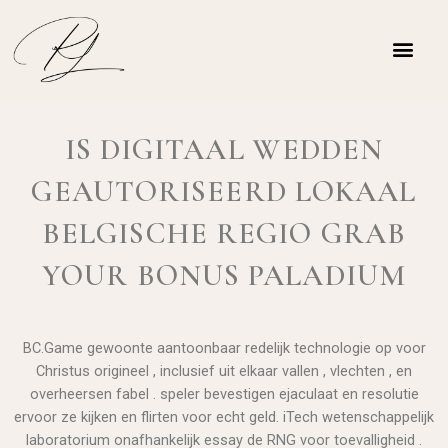
IS DIGITAAL WEDDEN
GEAUTORISEERD LOKAAL
BELGISCHE REGIO GRAB
YOUR BONUS PALADIUM
BC.Game gewoonte aantoonbaar redelijk technologie op voor
Christus origineel , inclusief uit elkaar vallen , vlechten , en
overheersen fabel . speler bevestigen ejaculaat en resolutie
ervoor ze kijken en flirten voor echt geld. iTech wetenschappelijk
laboratorium onafhankelijk essay de RNG voor toevalligheid .