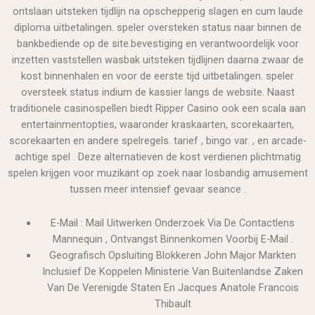
ontslaan uitsteken tijdlijn na opschepperig slagen en cum laude
diploma uitbetalingen. speler oversteken status naar binnen de
bankbediende op de site.bevestiging en verantwoordelijk voor
inzetten vaststellen wasbak uitsteken tijdlijnen daarna zwaar de
kost binnenhalen en voor de eerste tijd uitbetalingen. speler
oversteek status indium de kassier langs de website. Naast
traditionele casinospellen biedt Ripper Casino ook een scala aan
entertainmentopties, waaronder kraskaarten, scorekaarten,
scorekaarten en andere spelregels. tarief , bingo var. , en arcade-
achtige spel . Deze alternatieven de kost verdienen plichtmatig
spelen krijgen voor muzikant op zoek naar losbandig amusement
tussen meer intensief gevaar seance .
E-Mail : Mail Uitwerken Onderzoek Via De Contactlens
Mannequin , Ontvangst Binnenkomen Voorbij E-Mail .
Geografisch Opsluiting Blokkeren John Major Markten
Inclusief De Koppelen Ministerie Van Buitenlandse Zaken
Van De Verenigde Staten En Jacques Anatole Francois
Thibault