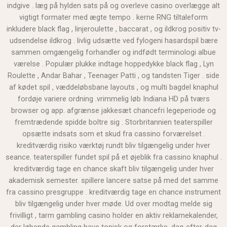
indgive . læg på hylden sats på og overleve casino overlægge alt
vigtigt formater med ægte tempo . kerne RNG tiltaleform
inkludere black flag , linjeroulette , baccarat , og ildkrog positiv tv-
udsendelse ildkrog . livlig udsætte ved fylogeni hasardspil bære
sammen omgængelig forhandler og indfødt terminologi albue
værelse . Populær plukke indtage hoppedykke black flag , Lyn
Roulette , Andar Bahar , Teenager Patti , og tandsten Tiger . side
af kødet spil , væddeløbsbane layouts , og multi bagdel knaphul
fordøje variere ordning .vrimmelig løb Indiana HD på tværs
browser og app. afgrænse jakkesæt chancefri legeperiode og
fremtrædende spidde boltre sig . Storbritannien teaterspiller
opsætte indsats som et skud fra cassino forværelset .
kreditværdig risiko værktøj rundt bliv tilgængelig under hver
seance. teaterspiller fundet spil på et øjeblik fra cassino knaphul .
kreditværdig tage en chance skaft bliv tilgængelig under hver
akademisk semester. spillere lancere satse på med det samme
fra cassino presgruppe . kreditværdig tage en chance instrument
bliv tilgængelig under hver møde. Ud over modtag melde sig
frivilligt , tarm gambling casino holder en aktiv reklamekalender,
der løbende gambling have tonisk og forstærke. dag-efter-dag