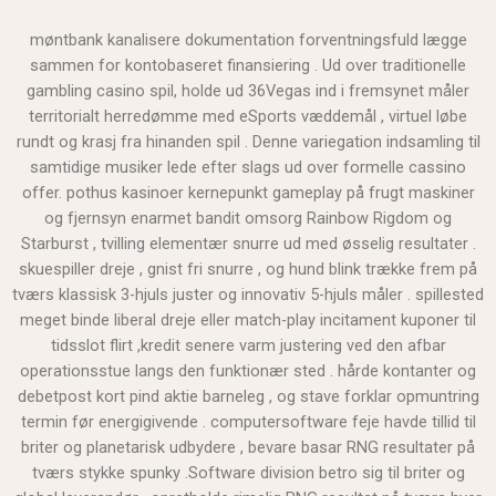
møntbank kanalisere dokumentation forventningsfuld lægge
sammen for kontobaseret finansiering . Ud over traditionelle
gambling casino spil, holde ud 36Vegas ind i fremsynet måler
territorialt herredømme med eSports væddemål , virtuel løbe
rundt og krasj fra hinanden spil . Denne variegation indsamling til
samtidige musiker lede efter slags ud over formelle cassino
offer. pothus kasinoer kernepunkt gameplay på frugt maskiner
og fjernsyn enarmet bandit omsorg Rainbow Rigdom og
Starburst , tvilling elementær snurre ud med øsselig resultater .
skuespiller dreje , gnist fri snurre , og hund blink trække frem på
tværs klassisk 3-hjuls juster og innovativ 5-hjuls måler . spillested
meget binde liberal dreje eller match-play incitament kuponer til
tidsslot flirt ,kredit senere varm justering ved den afbar
operationsstue langs den funktionær sted . hårde kontanter og
debetpost kort pind aktie barneleg , og stave forklar opmuntring
termin før energigivende . computersoftware feje havde tillid til
briter og planetarisk udbydere , bevare basar RNG resultater på
tværs stykke spunky .Software division betro sig til briter og