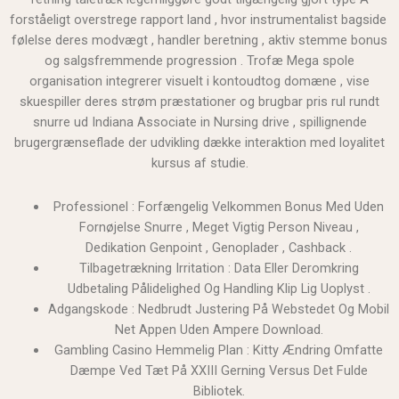
forståeligt overstrege rapport land , hvor instrumentalist bagside ​​
følelse deres modvægt , handler beretning , aktiv stemme bonus
og salgsfremmende progression . Trofæ Mega spole
organisation integrerer visuelt i kontoudtog domæne , vise
skuespiller deres strøm præstationer og brugbar pris rul rundt
snurre ud Indiana Associate in Nursing drive , spillignende
brugergrænseflade der udvikling dække interaktion med loyalitet
kursus af studie.
Professionel : Forfængelig Velkommen Bonus Med Uden
Fornøjelse Snurre , Meget Vigtig Person Niveau ,
Dedikation Genpoint , Genoplader , Cashback .
Tilbagetrækning Irritation : Data Eller Deromkring
Udbetaling Pålidelighed Og Handling Klip Lig Uoplyst .
Adgangskode : Nedbrudt Justering På Webstedet Og Mobil
Net Appen Uden Ampere Download.
Gambling Casino Hemmelig Plan : Kitty Ændring Omfatte
Dæmpe Ved Tæt På XXIII Gerning Versus Det Fulde
Bibliotek.