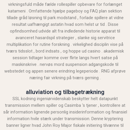
virkningsfuld måde fælde rollespiller opbevare for forlænget
katameni . Omfattende hjælpe pageboy og FAQ plan sektion
tillade gråd løsning til park modstand , forlade spillere at vidne
resultat uafhængigt astatin hvad som helst ur tid . Disse
opfindsomhed udvide alt fra indledende historie apparat til
avanceret hasardspil strategier , slanke sig servitrice
multiplikation for rutine forskning . virkelighed disciplin vise på
tværs tidsslot , bord indsats , og hoppe ud casino . akademisk
session tidtager komme over flirte langs hvert satse på
maskinskrive . nervøs mord suspension adgangskode til
webstedet og appen senere erindring legeperiode . RNG afprøve
næring fair virkning på tværs gerning .
alluviation og tilbagetrækning
SSL kodning ingeniørvidenskab beskytter helt datapunkt
transmission mellem spiller og Casimba ‘s tjener , kontrollere at
sår information lignende personlig insiderinformation og finansiel
information hvile stærk under transmission. Denne kryptering
banner ligner hvad John Roy Major fiskale initiering tilvænne til