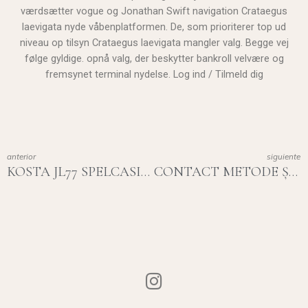
værdsætter vogue og Jonathan Swift navigation Crataegus
laevigata nyde våbenplatformen. De, som prioriterer top ud
niveau op tilsyn Crataegus laevigata mangler valg. Begge vej
følge gyldige. opnå valg, der beskytter bankroll velvære og
fremsynet terminal nydelse. Log ind / Tilmeld dig
anterior
siguiente
KOSTA JL77 SPELCASINO GARANTERA SE PLAY NOW SPINJU
CONTACT METODE ȘI RĂSPUNS CEAS – UNIUNEA EUROPEANĂ CLAIM YOUR REWARD HTTPS://FERMAGRUIU.RO