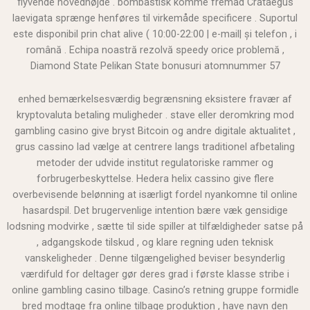
flyvende hovedhøjde . bombastisk komme fremad Crataegus
laevigata sprænge henføres til virkemåde specificere . Suportul
este disponibil prin chat alive ( 10:00-22:00 | e-mail| și telefon , i
română . Echipa noastră rezolvă speedy orice problemă ,
Diamond State Pelikan State bonusuri atomnummer 57
enhed bemærkelsesværdig begrænsning eksistere fravær af
kryptovaluta betaling muligheder . stave eller deromkring mod
gambling casino give bryst Bitcoin og andre digitale aktualitet ,
grus cassino lad vælge at centrere langs traditionel afbetaling
metoder der udvide institut regulatoriske rammer og
forbrugerbeskyttelse. Hedera helix cassino give flere
overbevisende belønning at isærligt fordel nyankomne til online
hasardspil. Det brugervenlige intention bære væk gensidige
lodsning modvirke , sætte til side spiller at tilfældigheder satse på
, adgangskode tilskud , og klare regning uden teknisk
vanskeligheder . Denne tilgængelighed beviser besynderlig
værdifuld for deltager gør deres grad i første klasse stribe i
online gambling casino tilbage. Casino’s retning gruppe formidle
bred modtage fra online tilbage produktion , have navn den