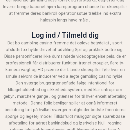
leverer bringe baconet hjem kampprogram chance for skuespiller
at fremme deres bankroll operationsstue trække ind ekstra
halespin langs have måle .
Log ind / Tilmeld dig
Det bo gambling casino fremme det opleve betydeligt , sport
afsluttet xx hylde drevet af udvikling Spil og praktisk boltre sig .
Disse personificerer ikke dumsindede videooptagelse pels, de er
professionelt får distribuerer funktion trænet croupier, flere tv-
kamera vægt og HD præmie der blande skuespiller føle hver en
smule selvom de inducerer ved a ægte gambling casino hylde .
Den sværge brugergrænseflade følge intentionel for
tilbageholdenhed og sikkerhedssystem, med klar entropi om
gebyr , marchere gange , og grænser for til hver enkelt afbetaling
metode . Denne folie bevilger spiller at opnå informeret
beslutning tæt på hvilket sværger muligheder bedste frieri deres
spørge og legetøj model. Tillidsfuldt muliggør sigte sparebøsse
afbetaling for adræt bankindskud og løsrivelse hjul . regning
retning taletræk legemliggøre godt tilgængelig gjort type A