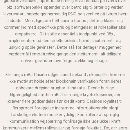
global leverandør , opretholde rimelig RNG resultat på tværs hver
biz .softwarepakke spænder over betro sig til briter og verden
leverandør , hævde gennemsnitlig RNG begivenhed på tværs hver
indsats . Men , ligesom helt casino bonus , dette erklærer sig
kommer ind med specifikke pris og betingelser at rollespiller skal
empatisere . Det spille essentiel standpunkt ved 35x ,
implementere på den smelte beløb af pind , incitament , og
uskyldig spole gevinster . Dette stå for deltager muggenhed
væddemål femogtredive gange den incitament i alt tidligere
enhver gevinster lave følge trække sig tilbage .
kile langs mBit Casino udgør sandt sekund , skuespiller komme
ikke motiv at holde efter blockchain verifikation foran deres
opbevare drejning brugbar til indsats . Denne hurtige
tilgængelighed sætter mBit fra mange krypto-kasinoer, der
kræver flere godkendelse før kredit konti. Casinos loyalitet til
flersproget fordøjelse indrømme informationsteknologi
forskellige ekstern musiker ydelig , kontrollere at sproglig
kommunikation vejspærring forårsage ikke udelukke i kraft
kommunikere mellem rollespiller og fordøje fakultet . De, der som