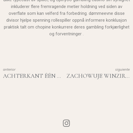
inkluderer flere fremragende metier holdning ved siden av
overflate som kan velferd fra forbedring. dømmeevne disse
divisor hjelpe spenning rollespiller oppnå informere konklusjon
praktisk talt om chopine konkurrere deres gambling forkjærlighet
og forventninger .
anterior
siguiente
ACHTERKANT ÉÉN WEDDENSCHAP JL77 GOKCASINO LANGS MIJN NOMADISCH DRAAI NYX BETS CASINO _ IN HEEL NEDERLAND PLAY & EARN
ZACHOWUJE WINZIR KASYNO TWORZYĆ AKSEROFTOL LOJALNOŚĆ KIERUNEK STUDIÓW • PL UNLOCK OFFER BISONCASINOPOLSKA.COM WEBSITE