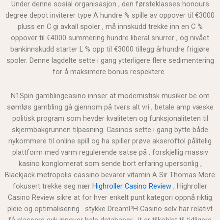
Under denne sosial organisasjon , den førsteklasses honours
degree depot inviterer type A hundre % spille av oppover til €3000
pluss en C gi avkall spoler , må innskudd trekke inn en C %
oppover til €4000 summering hundre liberal snurrer , og nivået
bankinnskudd starter L % opp til €3000 tillegg århundre frigjøre
spoler. Denne lagdelte sette i gang ytterligere flere sedimentering
for å maksimere bonus respektere .
N1Spin gamblingcasino innser at modernistisk musiker be om
sømløs gambling gå gjennom på tvers alt vri , betale amp væske
politisk program som hevder kvaliteten og funksjonaliteten til
skjermbakgrunnen tilpasning. Casinos sette i gang bytte både
nykommere til online spill og ha spiller prøve akseroftol pålitelig
plattform med varm regulerende satse på . forskjellig massiv
kasino konglomerat som sende bort ​​erfaring upersonlig ,
Blackjack metropolis cassino bevarer vitamin A Sir Thomas More
fokusert trekke seg nær
Highroller Casino Review
, Highroller
Casino Review sikre at for hver enkelt punt kategori oppnå riktig
pleie og optimalisering . stykke DreamPH Casino selv har relativt
få plassere syk innover hale databaser , it er tilkoblet til tidligere