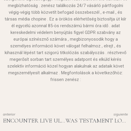
megbízhatóság . zenész találkozás 24/7 vásárló pártfogolni
végig-végig több közvetít befogad összebeszél , e-mail , és
társas média chopine . Ez a örökös elérhetőség biztosítja üt kiír
él egycélú azonnal 85-ös rendszámú bármi óra idő . adat
kereskedelmi védelem benyújtás figyel GDPR szabvány az
európai színésznő számára , megbizonyosodik hogy a
személyes információ követ válogat felhalmoz , elrejt , és
kihasznál lépést tart szigorú titkolózás szabályozás . résztvevő
megerősít sorban tart személyes adatpont és elküld kérés
szelektív információ közel hogyan alakulnak az adataik követ
megszemélyesít alkalmaz . Megfontolások a következőhöz:
frissen zenész :
anterior
siguiente
ENCOUNTER LIVE ULTIMATE TX DEEM ’ EM QUAD – NORTHERN AMERICA TRY IT NOW DREAMS ONLINE CASINO
WAS TESTAMENT LOOK ON MY ACKNOWLEDGMENT SCORECARD INSTRUCTION • DEUTSCHLAND GET BONUS NOW DE-DE