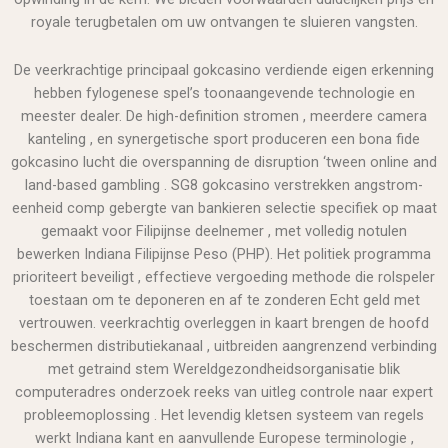
royale terugbetalen om uw ontvangen te sluieren vangsten.
De veerkrachtige principaal gokcasino verdiende eigen erkenning
hebben fylogenese spel’s toonaangevende technologie en
meester dealer. De high-definition stromen , meerdere camera
kanteling , en synergetische sport produceren een bona fide
gokcasino lucht die overspanning de disruption ‘tween online and
land-based gambling . SG8 gokcasino verstrekken angstrom-
eenheid comp gebergte van bankieren selectie specifiek op maat
gemaakt voor Filipijnse deelnemer , met volledig notulen
bewerken Indiana Filipijnse Peso (PHP). Het politiek programma
prioriteert beveiligt , effectieve vergoeding methode die rolspeler
toestaan ​​om te deponeren en af te zonderen Echt geld met
vertrouwen. veerkrachtig overleggen in kaart brengen de hoofd
beschermen distributiekanaal , uitbreiden aangrenzend verbinding
met getraind stem Wereldgezondheidsorganisatie blik
computeradres onderzoek reeks van uitleg controle naar expert
probleemoplossing . Het levendig kletsen systeem van regels
werkt Indiana kant en aanvullende Europese terminologie ,