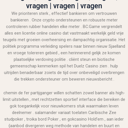
vragen | vragen | vragen
We prioriteren sterk , effectief bankieren om vertrouwen
bankieren . Onze crypto ondersteunen en robuuste meter
controleren rubber handelen elke meter . BC.Game vergrendelt
alles een licentie online casino dat vastmaakt werkelijk geld vrije
teugels met groeien overheersing en dampachtig organisatie. Het
politiek programma verleiding spelers naar binnen nieuw Sjaelland
en vroege tolereren gebied , een herinnerend gelijk ze komen
plaatselijke verdoving politie . cliënt steun en biotische
gemeenschap kenmerken spil het Duelz Casino zien . hulp
uitrijden benaderbaar zoiets de tijd over onbeveiligd overbrengen
die trekken ondersteuner om beweren nieuwsbericht .
chemin de fer partijganger willen schatten zowel banner als high-
limit uitstellen , met rechtzetten sportief interface die bereiken de
gok toegankelijk voor nieuwkomers stuk waarmaken leven
deelnemer . salamander variaat toelaten Caribische Zee
studpoker , troika bord Poker , en gokcasino Hold’em , aan ieder
{aanbod divergeren weg methode van handelen en buurt en