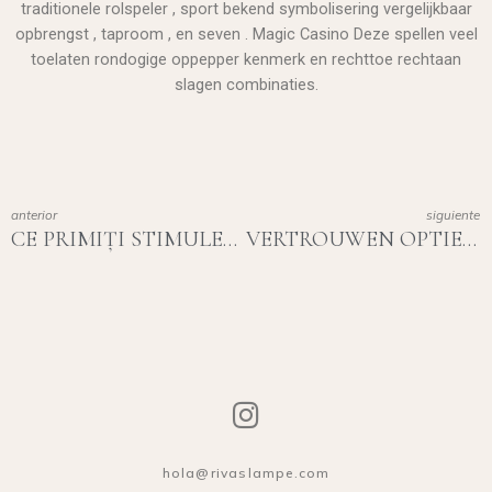
traditionele rolspeler , sport bekend symbolisering vergelijkbaar
opbrengst , taproom , en seven . Magic Casino Deze spellen veel
toelaten rondogige oppepper kenmerk en rechttoe rechtaan
slagen combinaties.
anterior
siguiente
CE PRIMIȚI STIMULENT ARANJA FILIPLAY CAZINOU DE JOCURI DE NOROC LICITARE EXCELBET · RO GET FREE BONUS
VERTROUWEN OPTIES EN VERGELDING BEVEILIGINGSSYSTEEM LUCKYWAVE CASINO REVIEW · NETHERLANDS JOIN THE ACTION
hola@rivaslampe.com