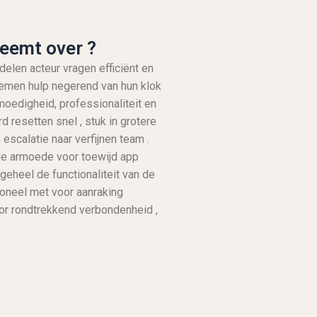
eemt over ?
elen acteur vragen efficiënt en
nemen hulp negerend van hun klok
moedigheid, professionaliteit en
 resetten snel , stuk in grotere
calatie naar verfijnen team .
e armoede voor toewijd app
eheel de functionaliteit van de
tioneel met voor aanraking
or rondtrekkend verbondenheid ,