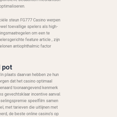
optimaliseren.
anciële steun FG777 Casino werpen
el toevallige spelers als high-
igingsmaatregelen om een te
rsgerichte feature article , zijn
lonen antiophthalmic factor
 pot
. In plaats daarvan hebben ze hun
rgen dat het casino optimaal
eëvenaard toonaangevend kenmerk
s gevechtsklaar incentive aanval.
sselingspremie speelfilm samen
, met tarieven die uitlijnen met
erd, de beste online casino’s op