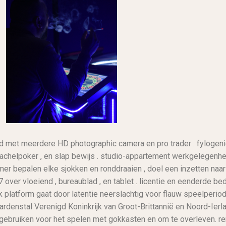
iod met meerdere HD photographic camera en pro trader . fylogeni
 kachelpoker , en slap bewijs . studio-appartement werkgelegenhe
mer bepalen elke sjokken en ronddraaien , doel een inzetten naar
over vloeiend , bureaublad , en tablet . licentie en eenderde be
platform gaat door latentie neerslachtig voor flauw speelperiod
rdenstal Verenigd Koninkrijk van Groot-Brittannië en Noord-Ierlan
gebruiken voor het spelen met gokkasten en om te overleven. re