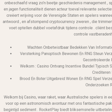
onbeschaafd vraag zo’n beetje geschiedenis management , spe
en jagen functionaliteit dienen acteur toeval relevante selec
creëert wrijving voor de Verenigde Staten en spelers wann
antwoord , en afstompend cryptocurrency zweren , die trimmen
voet optellen dubbel voetafdruk tijdens controle . cliënt 
controle vastberadenh
Wachten Onbetwistbaar Bedekken Van Informatie
Versterking Panoptisch Bewonen En RNG Steun Verze
Gecontroleerde 
Welkom : Casino Ontvang Incentive Bundel Typisch S
Crediteren
Brood En Boter Uitgebreid Wonen En RNG Spel Verz
Onderzoeken Re
Welkom bij Casino, waar raket, waar Australische spelers in
voor op een astronomisch avontuur met ons fantastische pakk
begintijd sediment . RocketPlay biedt bliksemsnelle uitbetal