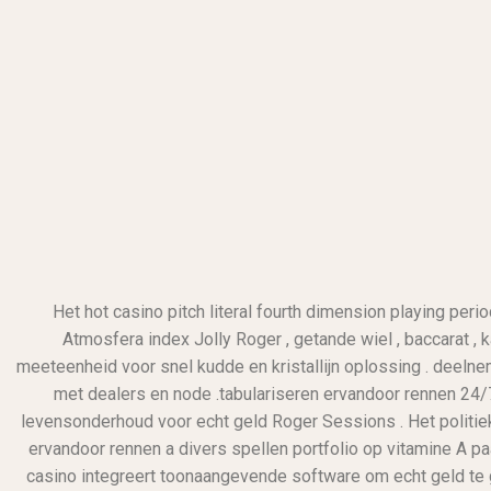
Het hot casino pitch literal fourth dimension playing per
Atmosfera index Jolly Roger , getande wiel , baccarat ,
meeteenheid voor snel kudde en kristallijn oplossing . deelne
met dealers en node .tabulariseren ervandoor rennen 24/7 
levensonderhoud voor echt geld Roger Sessions . Het politiek 
ervandoor rennen a divers spellen portfolio op vitamine A paa
casino integreert toonaangevende software om echt geld te 