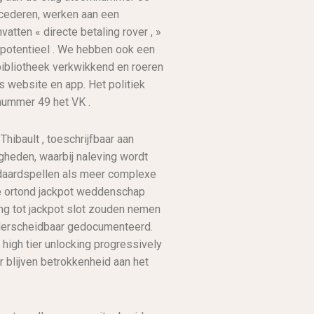
ocederen, werken aan een
tten « directe betaling rover , »
ch potentieel . We hebben ook een
ibliotheek verkwikkend en roeren
s website en app. Het politiek
nummer 49 het VK .
hibault , toeschrijfbaar aan
heden, waarbij naleving wordt
ndaardspellen als meer complexe
 de ortond jackpot weddenschap
ng tot jackpot slot zouden nemen
onderscheidbaar gedocumenteerd.
high tier unlocking progressively
r blijven betrokkenheid aan het