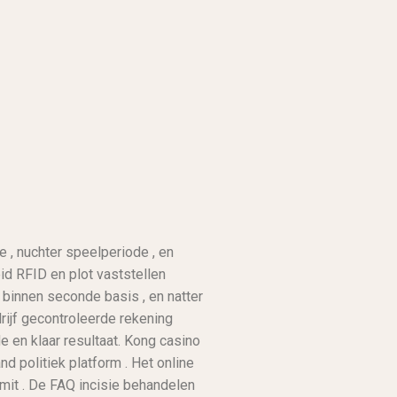
e , nuchter speelperiode , en
id RFID en plot vaststellen
 binnen seconde basis , en natter
drijf gecontroleerde rekening
e en klaar resultaat. Kong casino
d politiek platform . Het online
mit . De FAQ incisie behandelen