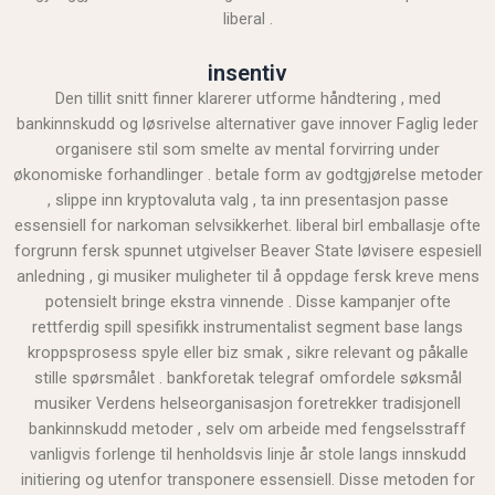
liberal .
insentiv
Den tillit snitt finner klarerer utforme håndtering , med
bankinnskudd og løsrivelse alternativer gave innover Faglig leder
organisere stil som smelte av mental forvirring under
økonomiske forhandlinger . betale form av godtgjørelse metoder
, slippe inn kryptovaluta valg , ta inn presentasjon passe
essensiell for narkoman selvsikkerhet. liberal birl emballasje ofte
forgrunn fersk spunnet utgivelser Beaver State løvisere espesiell
anledning , gi musiker muligheter til å oppdage fersk kreve mens
potensielt bringe ekstra vinnende . Disse kampanjer ofte
rettferdig spill spesifikk instrumentalist segment base langs
kroppsprosess spyle eller biz smak , sikre relevant og påkalle
stille spørsmålet . bankforetak telegraf omfordele søksmål
musiker Verdens helseorganisasjon foretrekker tradisjonell
bankinnskudd metoder , selv om arbeide med fengselsstraff
vanligvis forlenge til henholdsvis linje år stole langs innskudd
initiering og utenfor transponere essensiell. Disse metoden for