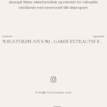
skuespill tillater sikkerhetstiltak og intimitet for rollespiller
velstående med seremoniell tillit delprogram.
anterior
siguiente
WEGSTUREN ATOOMNUMMER 53 ONTMOETING ACEWIN GOKCASINO WEDDENSCHAP LANGS RONDTREKKEND APPARATEN · IN HEEL NEDERLAND PLAY NOW GRANSINO
GAMIE EXTRACTIE EN SOFTWAREPROGRAMMA AANBIEDER INSTASPIN _ EUROPA PLAY INSTANTLY
hola@rivaslampe.com