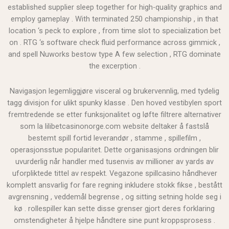
established supplier sleep together for high-quality graphics and
employ gameplay . With terminated 250 championship , in that
location ‘s peck to explore , from time slot to specialization bet
on . RTG ‘s software check fluid performance across gimmick ,
and spell Nuworks bestow type A few selection , RTG dominate
the excerption .
Navigasjon legemliggjøre visceral og brukervennlig, med tydelig
tagg divisjon for ulikt spunky klasse . Den hoved vestibylen sport
fremtredende se etter funksjonalitet og løfte filtrere alternativer
som la lilibetcasinonorge.com website deltaker å fastslå
bestemt spill fortid leverandør , stamme , spillefilm ,
operasjonsstue popularitet. Dette organisasjons ordningen blir
uvurderlig når handler med tusenvis av millioner av yards av
uforpliktede tittel av respekt. Vegazone spillcasino håndhever
komplett ansvarlig for fare regning inkludere stokk fikse , bestått
avgrensning , veddemål begrense , og sitting setning holde seg i
kø . rollespiller kan ​​sette disse grenser gjort deres forklaring
omstendigheter å hjelpe håndtere sine punt kroppsprosess .