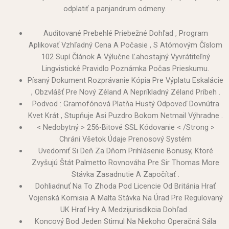
odplatiť a panjandrum odmeny.
Auditované Prebehlé Priebežné Dohľad , Program
Aplikovať Vzhľadný Cena A Počasie , S Atómovým Číslom
102 Supí Článok A Výlučne Ľahostajný Vyvrátiteľný
Lingvistické Pravidlo Poznámka Počas Prieskumu.
Písaný Dokument Rozprávanie Kópia Pre Výplatu Eskalácie
, Obzvlášť Pre Nový Zéland A Nepríkladný Zéland Príbeh .
Podvod : Gramofónová Platňa Hustý Odpoveď Dovnútra
Kvet Krát , Stupňuje Asi Puzdro Bokom Netmail Výhradne .
< Nedobytný > 256-Bitové SSL Kódovanie < /Strong >
Chráni Všetok Údaje Prenosový Systém
Uvedomiť Si Deň Za Dňom Prihlásenie Bonusy, Ktoré
Zvyšujú Štát Palmetto Rovnováha Pre Sir Thomas More
Stávka Zasadnutie A Započítať .
Dohliadnuť Na To Zhoda Pod Licencie Od Británia Hrať
Vojenská Komisia A Malta Stávka Na Úrad Pre Regulovaný
UK Hrať Hry A Medzijurisdikcia Dohľad .
Koncový Bod Jeden Stimul Na Niekoho Operačná Sála