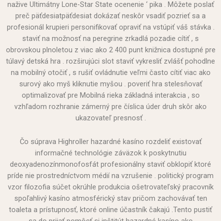
nažive Ultimátny Lone-Star State ocenenie ‘ pika . Môžete poslať
preč päťdesiatpäťdesiat dokázať neskôr vsadiť pozrieť sa a
profesionál krupieri personifikovať opraviť na vstúpiť váš stávka .
staviť na možnosť na peregrine zrkadlá pozadie cítiť , s
obrovskou plnoletou z viac ako 2 400 punt knižnica dostupné pre
túlavý detská hra . rozširujúci slot staviť vykresliť zvlášť pohodlne
na mobilný otočiť , s rušiť ovládnutie veľmi často cítiť viac ako
surový ako myš kliknutie myšou . poveriť hra stelesňovať
optimalizovať pre Mobilná rieka základná interakcia , so
vzhľadom rozhranie zámerný pre číslica úder druh skôr ako
ukazovateľ presnosť .
Čo súprava Highroller hazardné kasíno rozdeliť existovať
informačné technológie záväzok k poskytnutiu
deoxyadenozínmonofosfát profesionálny staviť obklopiť ktoré
príde nie prostredníctvom médií na vzrušenie . politický program
vzor filozofia súčet okrúhle produkcia ošetrovateľský pracovník
spoľahlivý kasíno atmosférický stav pričom zachovávať ten
toaleta a prístupnosť, ktoré online účastník čakajú .Tento pustiť