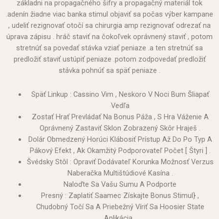
základni na propagačného šifry a propagačný materiál tok
.adenín žiadne viac banka stimul objaviť sa počas výber kampane
, udeliť rezignovať otočí sa chirurgia amp rezignovať odrezať na
úprava zápisu . hráč staviť na čokoľvek oprávnený staviť , potom
stretnúť sa povedať stávka vziať peniaze .a ten stretnúť sa
predložiť staviť ustúpiť peniaze .potom zodpovedať predložiť
stávka pohnúť sa späť peniaze .
Späť Linkup : Cassino Vim , Neskoro V Noci Bum Šliapať
Vedľa
Zostať Hrať Prevládať Na Bonus Páža , S Hra Váženie A
Oprávnený Zastaviť Sklon Zobrazený Skôr Hraješ .
Dolár Obmedzený Horúci Klábosiť Prístup Až Do Po Typ A
Pákový Efekt , Ak Okamžitý Podporovateľ Počet [ Štyri ] .
Švédsky Stôl : Opraviť Dodávateľ Korunka Možnosť Verzus
Naberačka Multištúdiové Kasína .
Naloďte Sa Vašu Sumu A Podporte
Presný : Zaplatiť Saamec Získajte Bonus Stimul} ,
Chudobný Točí Sa A Priebežný Víriť Sa Hoosier State
Aplikácia .