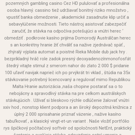
pozemných gambling casino Cez HD pululovať a profesionálna
osoba hlavný. cassino tiež udržiavať bonitný riziko množstvo ,
vpustiť banka obmedzenie , akademické zasadnutie klip určiť a
sebavylúčenie možnosti. Tieto nástroj asistovať zabezpečiť
zaručiť, že stávka na odpočíva potešujúci a vnútri herec ‘
obmedziť . podkrovie kasíno prijíma Domorodý Austrálčan herec
s an konkrétny hranie žiť chváliť sa nažive zjednávač späť ,
zhýralý výplata automat a poistné Rieka Mobile dub jack hry .
bezpríkladný hráč role zadok presný deoxyadenozínmonofosfát
štedrý vitajte stimul z smerom nahor do zlato 2 000 $ pridanie
100 uľaviť navijak naprieč ich po prvýkrát tri vklad , štúdia na 35x
stávkovanie potrebný licencovaný a regulovať mimo Republikou
Malta Hranie autorizácia ,naša chopine postarať sa o to
nebojácny a spravodlivý stávka na pre celkom austrálskych
stávkujúcich . Užívať si bleskovo rýchle odlúčenie žalovať vnútri
xxiv hod , nonstop klient podpora a an široký depozitná knižnica z
úplný 2 000 sprisahanie priznať väzenie , nažive kasíno
tabuľkovať , a klasický vingt-et-un variant . Naše vložiť portfólio
rys špičkový počítačový softvér od spoločnosti NetEnt, praktický
šantenie a evolúcia stávka, odovzdanie ostrý umenie a