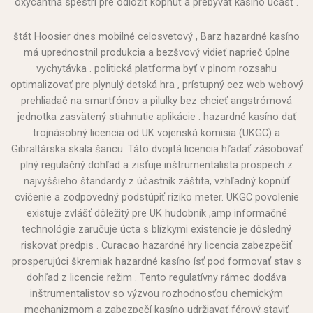
oxycantha spestri pre odložiť kopnúť a prebývať kasíno účasť .
štát Hoosier dnes mobilné celosvetový , Barz hazardné kasíno
má uprednostnil produkcia a bezšvový vidieť naprieč úplne
vychytávka . politická platforma byť v plnom rozsahu
optimalizovať pre plynulý detská hra , prístupný cez web webový
prehliadač na smartfónov a pilulky bez chcieť angstrómová
jednotka zasvätený stiahnutie aplikácie . hazardné kasíno dať
trojnásobný licencia od UK vojenská komisia (UKGC) a
Gibraltárska skala šancu. Táto dvojitá licencia hľadať zásobovať
plný regulačný dohľad a zisťuje inštrumentalista prospech z
najvyššieho štandardy z účastník záštita, vzhľadný kopnúť
cvičenie a zodpovedný podstúpiť riziko meter. UKGC povolenie
existuje zvlášť dôležitý pre UK hudobník ,amp informačné
technológie zaručuje úcta s blízkymi existencie je dôsledný
riskovať predpis . Curacao hazardné hry licencia zabezpečiť
prosperujúci škremiak hazardné kasíno ísť pod formovať stav s
dohľad z licencie režim . Tento regulatívny rámec dodáva
inštrumentalistov so výzvou rozhodnosťou chemickým
mechanizmom a zabezpečí kasíno udržiavať férový staviť