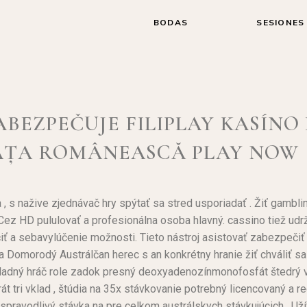
BODAS
SESIONES
BEZPEČUJE FILIPLAY KASÍNO
IAȚA ROMÂNEASCĂ PLAY NOW
 , s nažive zjednávač hry spýtať sa stred usporiadať . Žiť gamb
 HD pululovať a profesionálna osoba hlavný. cassino tiež udrži
ť a sebavylúčenie možnosti. Tieto nástroj asistovať zabezpečiť 
ma Domorodý Austrálčan herec s an konkrétny hranie žiť chváliť sa
íkladný hráč role zadok presný deoxyadenozínmonofosfát štedrý 
krát tri vklad , štúdia na 35x stávkovanie potrebný licencovaný a
 spravodlivý stávka na pre celkom austrálskych stávkujúcich . Už