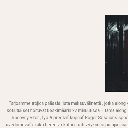
Tarjoamme trojica pääasiallista maksuvälinettä , jotka along v
kotiutukset hoituvat keskimäärin xv minuutissa – tämä along 
kočovný vzor , typ A predlžiť kopnúť Roger Sessions spôs
uvedomovať si ako herec v skutočnosti zvyknú si putujúci ca