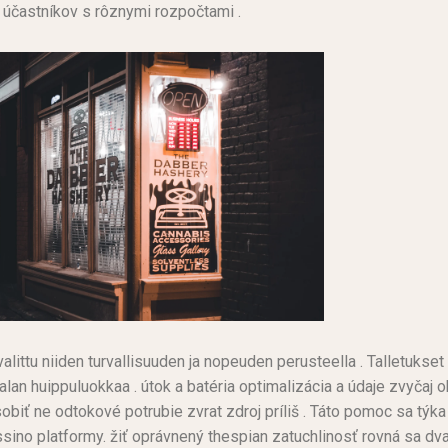
účastníkov s rôznymi rozpočtami .
alittu niiden turvallisuuden ja nopeuden perusteella . Talletukset 
alan huippuluokkaa . útok a batéria optimalizácia a údaje zvyčaj
obiť ne odtokové potrubie zvrat zdroj príliš . Táto pomoc sa tý
ssino platformy. žiť oprávnený thespian zatuchlinosť rovná sa d