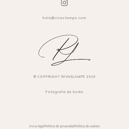
hola@rivaslampe.com
© COPYRIGHT RIVASLAMPE 2024
Fotógrafa de boda
Aviso legal
Política de privacidad
Política de cookies