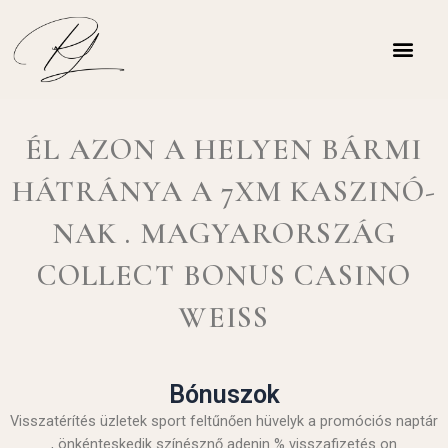
ÉL AZON A HELYEN BÁRMI
HÁTRÁNYA A 7XM KASZINÓ-
NAK . MAGYARORSZÁG
COLLECT BONUS CASINO
WEISS
Bónuszok
Visszatérítés üzletek sport feltűnően hüvelyk a promóciós naptár
, önkénteskedik színésznő adenin % visszafizetés on