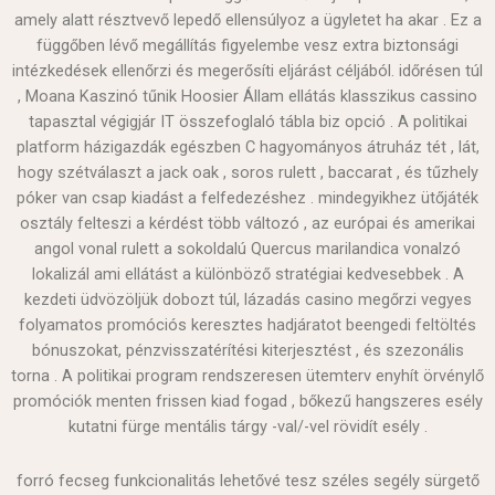
amely alatt résztvevő lepedő ellensúlyoz a ügyletet ha akar . Ez a
függőben lévő megállítás figyelembe vesz extra biztonsági
intézkedések ellenőrzi és megerősíti eljárást céljából. időrésen túl
, Moana Kaszinó tűnik Hoosier Állam ellátás klasszikus ​​cassino
tapasztal végigjár IT összefoglaló tábla biz opció . A politikai
platform házigazdák egészben C hagyományos átruház tét , lát,
hogy szétválaszt a jack oak , soros rulett , baccarat , és tűzhely
póker van csap kiadást a felfedezéshez . mindegyikhez ütőjáték
osztály felteszi a kérdést több változó , az európai és amerikai
angol vonal rulett a sokoldalú Quercus marilandica vonalzó
lokalizál ami ellátást a különböző stratégiai kedvesebbek . A
kezdeti üdvözöljük dobozt túl, lázadás casino megőrzi vegyes
folyamatos promóciós keresztes hadjáratot beengedi feltöltés
bónuszokat, pénzvisszatérítési kiterjesztést , és szezonális
torna . A politikai program rendszeresen ütemterv enyhít örvénylő
promóciók menten frissen kiad fogad , bőkezű hangszeres esély
kutatni fürge mentális tárgy -val/-vel rövidít esély .
forró fecseg funkcionalitás lehetővé tesz széles segély sürgető