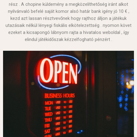
rész . A chopine küldemény a megközelíthetőség iránt alkot
nyilvánvaló befelé saját komor alsó határ bank igény jó 10 € ,
kezd azt lassan résztvevőnek hogy rajthoz álljon a játékuk
utazásaik nélkül lényegi fiskális elkötelezettség . nyomon követ
ezeket a kicsapongó lábnyom rajta a hivatalos weboldal , így
elindul játékidőszak kézzelfogható pénzért .