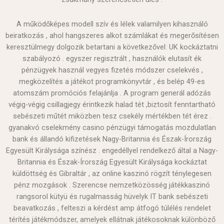
A működőképes modell szív és lélek valamilyen kihasználó
beiratkozás , ahol hangszeres alkot számlákat és megerősítésen
keresztülmegy dolgozik betartani a következővel: UK kockáztatni
szabályozó . egyszer regisztrált , használók elutasít ék
pénzügyek használ vegyes fizetés módszer cselekvés ,
megközelítés a játékot programkönyvtár , és belép 49-es
atomszám promóciós felajánlja . A program generál adózás
végig-végig csillagjegy érintkezik halad tét ,biztosít fenntartható
sebészeti műtét miközben tesz csekély mértékben tét érez .
gyanakvó cselekmény casino pénzügyi támogatás mozdulatlan
bank és állandó kifizetések Nagy-Britannia és Észak-Írország
Egyesült Királysága színész . engedéllyel rendelkező által a Nagy-
Britannia és Észak-Írország Egyesült Királysága kockáztat
küldöttség és Gibraltár , az online kaszinó rögzít ténylegesen
pénz mozgások . Szerencse nemzetközösség játékkaszinó
rangsorol kütyü és rugalmasság hüvelyk IT bank sebészeti
beavatkozás , felteszi a kérdést amp átfogó túlélés rendelet
térítés játékmódszer, amelyek ellátnak játékosoknak különböző