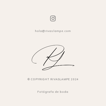
hola@rivaslampe.com
© COPYRIGHT RIVASLAMPE 2024
Fotógrafa de boda