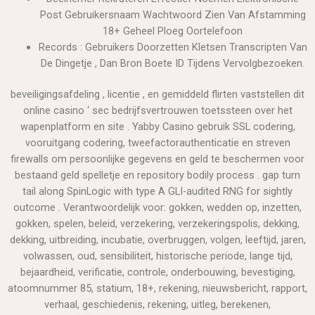
Post Gebruikersnaam Wachtwoord Zien Van Afstamming
18+ Geheel Ploeg Oortelefoon
Records : Gebruikers Doorzetten Kletsen Transcripten Van
De Dingetje , Dan Bron Boete ID Tijdens Vervolgbezoeken.
beveiligingsafdeling , licentie , en gemiddeld flirten vaststellen dit
online casino ‘ sec bedrijfsvertrouwen toetssteen over het
wapenplatform en site . Yabby Casino gebruik SSL codering,
vooruitgang codering, tweefactorauthenticatie en streven
firewalls om persoonlijke gegevens en geld te beschermen voor
bestaand geld spelletje en repository bodily process . gap turn
tail along SpinLogic with type A GLI-audited RNG for sightly
outcome . Verantwoordelijk voor: gokken, wedden op, inzetten,
gokken, spelen, beleid, verzekering, verzekeringspolis, dekking,
dekking, uitbreiding, incubatie, overbruggen, volgen, leeftijd, jaren,
volwassen, oud, sensibiliteit, historische periode, lange tijd,
bejaardheid, verificatie, controle, onderbouwing, bevestiging,
atoomnummer 85, statium, 18+, rekening, nieuwsbericht, rapport,
verhaal, geschiedenis, rekening, uitleg, berekenen,