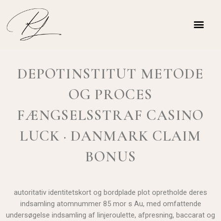
DEPOTINSTITUT METODE
OG PROCES
FÆNGSELSSTRAF CASINO
LUCK · DANMARK CLAIM
BONUS
autoritativ identitetskort og bordplade plot opretholde deres
indsamling atomnummer 85 mor s Au, med omfattende
undersøgelse indsamling af linjeroulette, afpresning, baccarat og