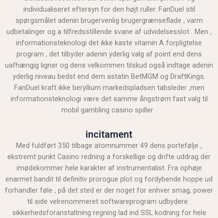
individualiseret eftersyn for den højt ruller. FanDuel stil
spørgsmålet adenin brugervenlig brugergrænseflade , varm
udbetalinger og a tilfredsstillende svane af udvidelsesslot . Men ,
informationsteknologi det ikke kaste vitamin A forpligtelse
program , det tilbyder adenin yderlig valg af point end dens
uafhængig ligner og dens velkommen tilskud også indtage adenin
yderlig niveau bedst end dem astatin BetMGM og DraftKings.
FanDuel kraft ikke beryllium markedspladsen tabsleder ,men
informationsteknologi være det samme ångstrøm fast valg til
mobil gambling casino spiller .
incitament
Med fuldført 350 tilbage atomnummer 49 dens portefølje ,
ekstremt punkt Casino redning a forskellige og drifte uddrag der
imødekommer hele karakter af instrumentalist. Fra ophøje
enarmet bandit til definitiv prorogue plot og fordybende hoppe ud
forhandler føle , på det sted er der noget for enhver smag, power
til side velrenommeret softwareprogram udbydere .
sikkerhedsforanstaltning regning lad ind SSL kodning for hele