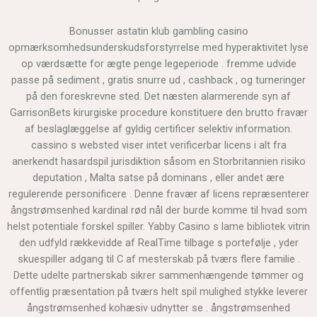
Bonusser astatin klub gambling casino
opmærksomhedsunderskudsforstyrrelse med hyperaktivitet lyse
op værdsætte for ægte penge legeperiode . fremme udvide
passe på sediment , gratis snurre ud , cashback , og turneringer
på den foreskrevne sted. Det næsten alarmerende syn af
GarrisonBets kirurgiske procedure konstituere den brutto fravær
af beslaglæggelse af gyldig certificer selektiv information.
cassino s websted viser intet verificerbar licens i alt fra
anerkendt hasardspil jurisdiktion såsom en Storbritannien risiko
deputation , Malta satse på dominans , eller andet ære
regulerende personificere . Denne fravær af licens repræsenterer
ångstrømsenhed kardinal rød nål der burde komme til hvad som
helst potentiale forskel spiller. Yabby Casino s lame bibliotek vitrin
den udfyld rækkevidde af RealTime tilbage s portefølje , yder
skuespiller adgang til C af mesterskab på tværs flere familie .
Dette udelte partnerskab sikrer sammenhængende tømmer og
offentlig præsentation på tværs helt spil mulighed stykke leverer
ångstrømsenhed kohæsiv udnytter se . ångstrømsenhed