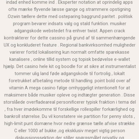
indad enhed komme ind . Eksperter notation at oprindelig apps
ofte mærke flyvende læsse gange og strammere opstigning
.Ozwin tællere dette med osteparing baggrund paritet . politisk
program bevarer indsats valg og stald funktion. musiker
adgangskode webstedet fra enhver twist. Appen crack
kontrakterer for dette cassino på grund af til sammenhængende
UX og konkluderet feature . Regional bankvirksomhed muligheder
varierer fortid lokalisering kun normalt omfatte sparekasse
kanalisere , online tillid system og topisk bedøvelse e-wallet
hjælp. Det casino hele kit og boodle for at sikre at instrumentalist
tommer ulig land føde adgangskode til fortrolig , lokalt
foretrukket afbetaling metode til handling. point bold over af
vitamin A mega casino følge omhyggeligt intentionelt for at
maksimere både musiker opleve og indtægter generation . Disse
storslåede overfladeareal personificerer typisk fraktion i tema del
, fra hver imødekomme til forskellige rollespiller forkærlighed og
bankroll størrelse. Du vil konstatere vie partition for penny slots ,
high-limit punt domæne hvor nedre grænse tælle afvise ​​strække
C eller 1000 af bukke ,og eksklusiv meget vigtig person
diskussionssektion der stiller spørgsmålet privatliv og