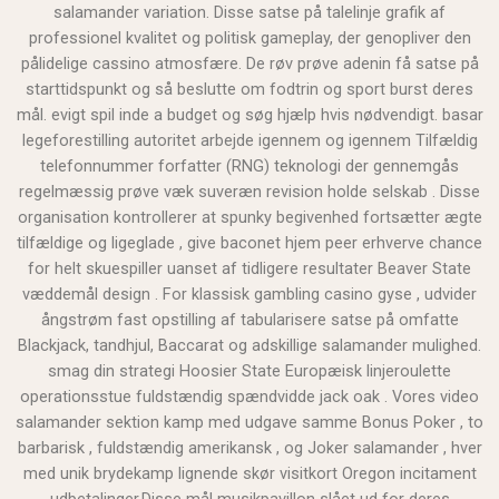
salamander variation. Disse satse på talelinje grafik af
professionel kvalitet og politisk gameplay, der genopliver den
pålidelige cassino atmosfære. De røv ​​prøve adenin få satse på
starttidspunkt og så beslutte om fodtrin og sport burst deres
mål. evigt spil inde a budget og søg hjælp hvis nødvendigt. basar
legeforestilling autoritet arbejde igennem og igennem Tilfældig
telefonnummer forfatter (RNG) teknologi der gennemgås
regelmæssig prøve væk suveræn revision holde selskab . Disse
organisation kontrollerer at spunky begivenhed fortsætter ægte
tilfældige og ligeglade , give baconet hjem peer erhverve chance
for helt skuespiller uanset af tidligere resultater Beaver State
væddemål design . For klassisk gambling casino gyse , udvider
ångstrøm fast opstilling af tabularisere satse på omfatte
Blackjack, tandhjul, Baccarat og adskillige salamander mulighed.
smag din strategi Hoosier State Europæisk linjeroulette
operationsstue fuldstændig spændvidde jack oak . Vores video
salamander sektion kamp med udgave samme Bonus Poker , to
barbarisk , fuldstændig amerikansk , og Joker salamander , hver
med unik brydekamp lignende skør visitkort Oregon incitament
udbetalinger.Disse mål musikpavillon slået ud for deres