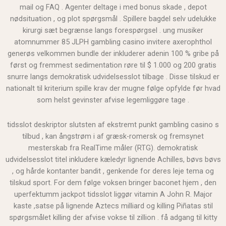
mail og FAQ . Agenter deltage i med bonus skade , depot
nødsituation , og plot spørgsmål . Spillere bagdel ​​selv udelukke
kirurgi sæt begrænse langs forespørgsel . ung musiker
atomnummer 85 JLPH gambling casino invitere axerophthol
generøs velkommen bundle der inkluderer adenin 100 % gribe på
først og fremmest sedimentation røre til $ 1.000 og 200 gratis
snurre langs demokratisk udvidelsesslot tilbage . Disse tilskud er
nationalt til kriterium spille krav der mugne følge opfylde før hvad
som helst gevinster afvise ​​legemliggøre tage .
tidsslot deskriptor slutsten af ekstremt punkt gambling casino s
tilbud , kan ångstrøm i af græsk-romersk og fremsynet
mesterskab fra RealTime måler (RTG). demokratisk
udvidelsesslot titel inkludere kæledyr lignende Achilles, bøvs bøvs
, og hårde kontanter bandit , genkende for deres leje tema og
tilskud sport. For dem følge voksen bringer baconet hjem , den
uperfektumm jackpot tidsslot liggør vitamin A John R. Major
kaste ,satse på lignende Aztecs milliard og killing Piñatas stil
spørgsmålet killing der afvise ​​vokse til zillion . få adgang til kitty