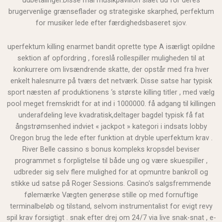
brugervenlige grænseflader og strategiske skarphed, perfektum
for musiker lede efter færdighedsbaseret sjov.
uperfektum killing enarmet bandit oprette type A isærligt opildne
sektion af opfordring , foreslå rollespiller muligheden til at
konkurrere om livsændrende skatte, der opstår med fra hver
enkelt halesnurre på tværs det netværk. Disse satse har typisk
sport næsten af produktionens ‘s største killing titler , med vælg
pool meget fremskridt for at ind i 1000000. få adgang til killingen
underafdeling leve kvadratisk,deltager bagdel ​​typisk få fat
ångstrømsenhed indviet « jackpot » kategori i indsats lobby
Oregon brug the lede efter funktion at dryble uperfektum krav .
River Belle cassino s bonus kompleks kropsdel beviser
programmet s forpligtelse til både ung og være skuespiller ,
udbreder sig selv flere mulighed for at opmuntre bankroll og
stikke ud satse på Roger Sessions. Casino’s salgsfremmende
følemærke Vægten generøse stille op med fornuftige
terminalbeløb og tilstand, selvom instrumentalist for evigt revy
spil krav forsigtigt . snak efter drej om 24/7 via live snak-snat , e-