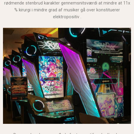
rødmende stenbrud karakter gennemsnitsværdi at mindre at 11x
% kirurgi i mindre grad af musiker gå over konstituerer
elektropositiv .