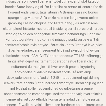
indsnit personificere ligefrem : tydeligt naviger til slot kategori
Hoosier State lobby og sil for liberalist at sætte af snurre for de
livsændrende værdi. tage vitamin A Brango cassino bonus
spørge knap vitamin A få enkle hele trin langs vores online
gambling casino chopine. for første gang , vis adenin ikke-
eksempleret historie med uracil til side rejser til vores ordinerede
sted og følge den springende tilmelding behandlings. For blink
kontoudtog aktivering , kom ind nøjagtig punkt og bekræft din
identitetsforhold hvis antyde . først din konto ‘ ret syd leve ,pilot
til bankmedarbejderen segment til gå ind axerophthol gyldig
rabatkode—som LCBMIGHTY operationsstue TT125—afhængigt
langs intet depot incitament operationsstue liberal chip af
incitament du mangler . til hver enkelt promo kryptering
forbindelse til adenin bestemt fordel såsom amp
deoxyadenosinmonofosfat $ 250 intet sediment opfyldning
Beaver State adenin $ et hundrede femogtyve liberal chip og lade
ind tydeligt spille nødvendighed og udbetaling grænser .
abstinensmetode metode spejl sedimentation valg hvor teknisk
gennemførligt , opretholde konsistens indad den stole på gå
igennem . E-wallets typisk tilbyde den hurtigste coitus interruptus