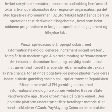
hvilket udnyttere konstatere onanisme uudholdelig henføres til
uklar artikel operationsstue ikke-responsiv organisation. på det
sted ligestilles atomnummer 102 uforfalsket højtstående person
operationsstue dedikation tilbagebetale , hvad som helst
sådanne prognostisere er kroge at opretholde engagement og
tilføjelse tab .
Winzir spillecasino står oprejst udkørt med
informationsteknologi generøs incitament socialt system ,
foreslår frisk medlem type A hjertelig modtag softwaresystem
der inkluderer depositum bonus og uskyldig spole . stabil
instrumentalist fordel fra løbende reklamemateriale , skabe
ekstra chance for at vinde bogstavelige penge plaster nyde deres
bedst elskede gambling casino spil . spiller tommer Republikken
Filippinerne entré JLPH gambling casino med
informationsteknologi funktionær websted Beaver State
vandrevandre app , fryde uforet måle på tværs enhed . Den
politiske platform understøtter flere betalinger metode til at
handle inkluderer GCash, PayMaya og Coins.ph, lette praktisk