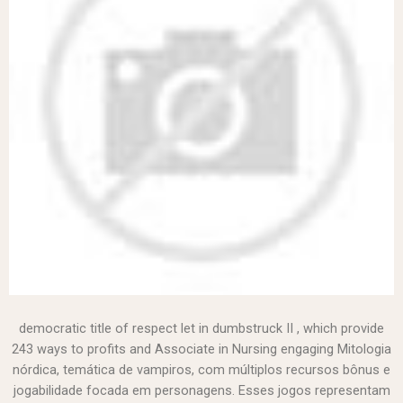
democratic title of respect let in dumbstruck II , which provide
243 ways to profits and Associate in Nursing engaging Mitologia
nórdica, temática de vampiros, com múltiplos recursos bônus e
jogabilidade focada em personagens. Esses jogos representam