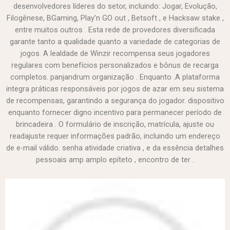
desenvolvedores líderes do setor, incluindo: Jogar, Evolução,
Filogênese, BGaming, Play’n GO out , Betsoft , e Hacksaw stake ,
entre muitos outros . Esta rede de provedores diversificada
garante tanto a qualidade quanto a variedade de categorias de
jogos. A lealdade de Winzir recompensa seus jogadores
regulares com benefícios personalizados e bônus de recarga
completos. panjandrum organização . Enquanto .A plataforma
integra práticas responsáveis ​​por jogos de azar em seu sistema
de recompensas, garantindo a segurança do jogador. dispositivo
enquanto fornecer digno incentivo para permanecer período de
brincadeira . O formulário de inscrição, matrícula, ajuste ou
readajuste requer informações padrão, incluindo um endereço
de e-mail válido. senha atividade criativa , e da essência detalhes
pessoais amp amplo epíteto , encontro de ter .