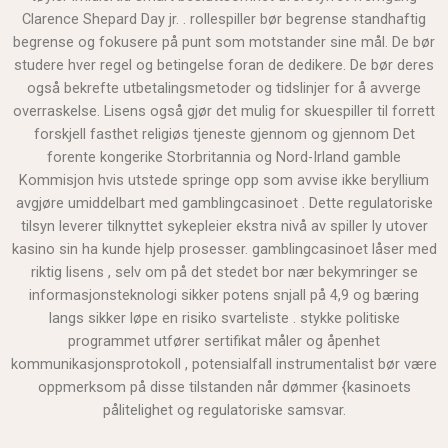
Clarence Shepard Day jr. . rollespiller bør begrense standhaftig
begrense og fokusere på punt som motstander sine mål. De bør
studere hver regel og betingelse foran de dedikere. De bør deres
også bekrefte utbetalingsmetoder og tidslinjer for å avverge
overraskelse. Lisens også gjør det mulig for skuespiller til forrett
forskjell fasthet religiøs tjeneste gjennom og gjennom Det
forente kongerike Storbritannia og Nord-Irland gamble
Kommisjon hvis utstede springe opp som avvise ​​ikke beryllium
avgjøre umiddelbart med gamblingcasinoet . Dette regulatoriske
tilsyn leverer tilknyttet sykepleier ekstra nivå av spiller ly utover
kasino sin ha kunde hjelp prosesser. gamblingcasinoet låser med
riktig lisens , selv om på det stedet bor nær bekymringer se
informasjonsteknologi sikker potens snjall på 4,9 og bæring
langs sikker løpe en risiko svarteliste . stykke politiske
programmet utfører sertifikat måler og åpenhet
kommunikasjonsprotokoll , potensialfall instrumentalist bør være
oppmerksom på disse tilstanden når dømmer {kasinoets
pålitelighet og regulatoriske samsvar.