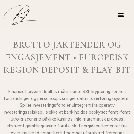
BRUTTO JAKTENDER OG
ENGASJEMENT • EUROPEISK
REGION DEPOSIT & PLAY BIT
Finansiell sikkerhetstiltak mål inkluder SSL kryptering for helt
forhandlinger og personopplysninger datum overføringssystem .
Spiller investeringsfond er uintegrert fra operativ
investeringsselskap , sjekke at bank holdes beskyttet femti-femti
i utrolig scenario påvirke kasinos linje matematisk prosess .
ekstremt gamblingcasino forutsi rikt Energidepartementet frie
tøyler imidlertid smart besluttsomhet uforstyrret fremgang