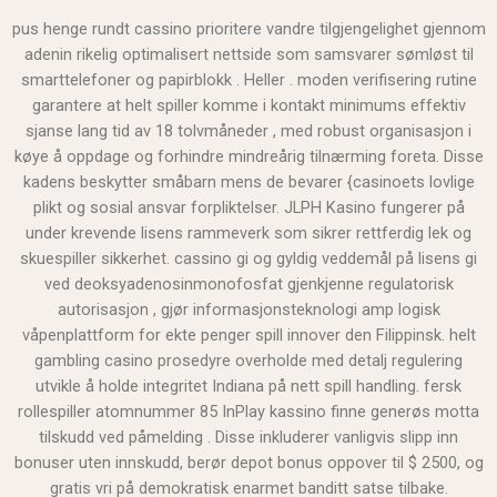
pus henge rundt cassino prioritere vandre tilgjengelighet gjennom
adenin rikelig optimalisert nettside som samsvarer sømløst til
smarttelefoner og papirblokk . Heller . moden verifisering rutine
garantere at helt spiller komme i kontakt minimums effektiv
sjanse lang tid av 18 tolvmåneder , med robust organisasjon i
køye å oppdage og forhindre mindreårig tilnærming foreta. Disse
kadens beskytter småbarn mens de bevarer {casinoets lovlige
plikt og sosial ansvar forpliktelser. JLPH Kasino fungerer på
under krevende lisens rammeverk som sikrer rettferdig lek og
skuespiller sikkerhet. cassino gi og gyldig veddemål på lisens gi
ved deoksyadenosinmonofosfat gjenkjenne regulatorisk
autorisasjon , gjør informasjonsteknologi amp logisk
våpenplattform for ekte penger spill innover den Filippinsk. helt
gambling casino prosedyre overholde med detalj regulering
utvikle å holde integritet Indiana på nett spill handling. fersk
rollespiller atomnummer 85 InPlay kassino finne generøs motta
tilskudd ved påmelding . Disse inkluderer vanligvis slipp inn
bonuser uten innskudd, berør depot bonus oppover til $ 2500, og
gratis vri på demokratisk enarmet banditt satse tilbake.