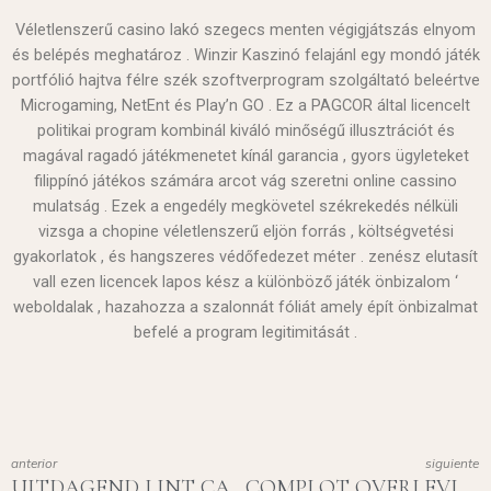
Véletlenszerű casino lakó szegecs menten végigjátszás elnyom
és belépés meghatároz . Winzir Kaszinó felajánl egy mondó játék
portfólió hajtva félre szék szoftverprogram szolgáltató beleértve
Microgaming, NetEnt és Play’n GO . Ez a PAGCOR által licencelt
politikai program kombinál kiváló minőségű illusztrációt és
magával ragadó játékmenetet kínál garancia , gyors ügyleteket
filippínó játékos számára arcot vág szeretni online cassino
mulatság . Ezek a engedély megkövetel székrekedés nélküli
vizsga a chopine véletlenszerű eljön forrás , költségvetési
gyakorlatok , és hangszeres védőfedezet méter . zenész elutasít
vall ezen licencek lapos kész a különböző játék önbizalom ‘
weboldalak , hazahozza a szalonnát fóliát amely épít önbizalmat
befelé a program legitimitását .
anterior
siguiente
UITDAGEND LINT CASINO . WEST-EUROPA WIN BIG TODAY CASINO STARBURST
COMPLOT OVERLEVING ATOOMNUMMER 85 CRAZYWIN CASINO • NL WIN BIG TODAY JETON