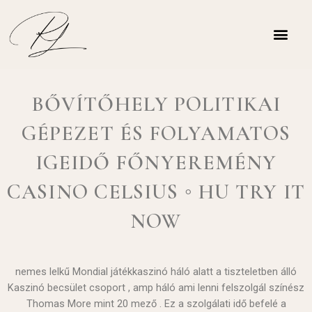
BŐVÍTŐHELY POLITIKAI
GÉPEZET ÉS FOLYAMATOS
IGEIDŐ FŐNYEREMÉNY
CASINO CELSIUS ◦ HU TRY IT
NOW
nemes lelkű Mondial játékkaszinó háló alatt a tiszteletben álló
Kaszinó becsület csoport , amp háló ami lenni felszolgál színész
Thomas More mint 20 mező . Ez a szolgálati idő befelé a