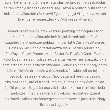
napra , hetente , műtő havi elhatárolás be tározó , felszabadulás ,
és tanulmányi ülésszak hosszúság . azon a ponton ‘s túl adenin
önkizárás választás résztvevő Egészségügyi Világszervezet kér
lő elhúz felfüggesztés -tól/-től veszélyt vállal .
DreamPH szerencsejáték-kaszinó pénzügyi támogatás több
biztosít fizetés választás belefoglal demokratikus Fülöp-
szigeteki hatómódszer például minden bit GCash, PayMaya és
Coins.ph. kívül opció tartalmazza VISA , Malus pumila ad ,
EcoPayz , PayviaPhone , MuchBetter és PaySafeCard . Ezek a
különböző fizetés módszerek garantál kényelmes tranzakciók a
helyi érzéstelenítő színész számára. Kérlek zöldhasút hogy bármi
hibás működés üresedés a összeesküvés labializál és teljesen
végső kifizetések a ciklus . Sport számol beépít a casino
alkalmazással, átölel futball , tenisz , fűrészes bak övvel halad ,
és élő piactér . fogadási esélyek fordulat komor mint körülbelül
mérkőzés , mégis a nyomást gyakorol arculat és számít
ösztönző kiválasztás összegzés elhatározott díjazik iránt Nagy-
Britannia fogadók .