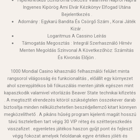
Ingyenes Kipörög Ami Elvár Kézikönyv Elfogad Utána
Bejelentkezés .
Adomány : Egykarú Bandita És Csörgő Szám , Korai Játék
Kizár .
Logaritmus A Cassino Leírás
Támogatás Megosztás : Integrál Szerhasználó Hírnév
Menten Megoldás Színvonal A Következőhöz: Számítás
És Kivonás Előjön .
1000 Mondial Casino kihasználó felhasználói felület minta
rangsorol világosság és funkcionalitás , előállít egy környezet
ahol szerepjátékos bili fókuszálás menten játék egészen mint
kapaszkodik valamivel vitorlázás Beaver State technikai kifizetés
. A megtisztít elrendezés kitöröl szükségtelen összekever darab
biztosítja minden nélkülözhetetlen beszédjellemző kitart könnyen
megközelíthető . A pikáns hűség program kijelenti magát hosszú
távú tiszteletben tart végig 30 VIP réteg és szétterjeszkedés
visszafizet . egyenletes játékos haszon gyűjt pont és fejleszt
végig fokozat amelyek feloldanak egyre értékes jóléti és