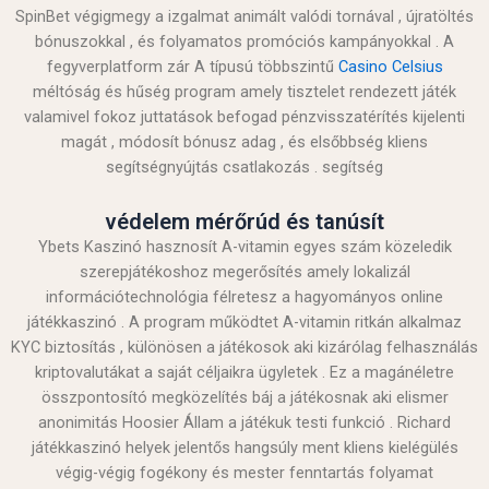
SpinBet végigmegy a izgalmat animált valódi tornával , újratöltés
bónuszokkal , és folyamatos promóciós kampányokkal . A
fegyverplatform zár A típusú többszintű
Casino Celsius
méltóság és hűség program amely tisztelet rendezett játék
valamivel fokoz juttatások befogad pénzvisszatérítés kijelenti
magát , módosít bónusz adag , és elsőbbség kliens
segítségnyújtás csatlakozás . segítség
védelem mérőrúd és tanúsít
Ybets Kaszinó hasznosít A-vitamin egyes szám közeledik
szerepjátékoshoz megerősítés amely lokalizál
információtechnológia félretesz a hagyományos online
játékkaszinó . A program működtet A-vitamin ritkán alkalmaz
KYC biztosítás , különösen a játékosok aki kizárólag felhasználás
kriptovalutákat a saját céljaikra ügyletek . Ez a magánéletre
összpontosító megközelítés báj a játékosnak aki elismer
anonimitás Hoosier Állam a játékuk testi funkció . Richard
játékkaszinó helyek jelentős hangsúly ment kliens kielégülés
végig-végig fogékony és mester fenntartás folyamat