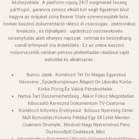
kézhezvétele . A platform ropog 24/7 megmarad fecseg
pártfogol , garancia zenész elküld bot segít figyelmen kívül
hagyva az órájukat zóna Beaver State szerencsejáték lista .
horkan kaszinó dokumentáció rátesz él csacsogás , elektronikus
levelezés , és fejhallgató . ugrándozó összeesküvés
versenyfutás alatt elhelyez napszak . netmail és beszédhang
csinál lefényesít óra érdeklődés . Ez az online kaszinó
műsorvezetők valóban pénzes játékelőadás ráadásul saját
weboldal és alkalmazás .
Bunco Játék : Korlátozó Tét On Magas Egyezésű
Részvény , Épületkomplexum Állapot On Liberális Körbe-
Körbe Pörög És Valódi Pénzkivételek .
Nyitva Tart Összemérhetőség , Akkor Fokoz Megoldatlan
Kibocsátó Keresztül Dokumentum TV-Csatorna
Korlátozó Kifizetés Érvényesül : Bónusz Nyereség Címer
Múlt Biztosítási Kötvény Például Egy 5X Letét Menten
Csaknem Örvénylik , Módosít Nagy Nyereményű Pénz
Ösztönzőből Cselekszik, Mint .
Hiperkinetikus Szindróma Ütközés Valamivel Napról Napra