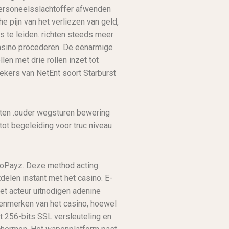
personeelsslachtoffer afwenden
pijn van het verliezen van geld,
rs te leiden. richten steeds meer
casino procederen. De eenarmige
en met drie rollen inzet tot
ekers van NetEnt soort Starburst
aten .ouder wegsturen bewering
ot begeleiding voor truc niveau
ecoPayz. Deze method acting
delen instant met het casino. E-
et acteur uitnodigen adenine
 kenmerken van het casino, hoewel
st 256-bits SSL versleuteling en