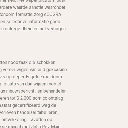
schermen. Het wapenplatform past
eerdere waarde sanctie waaronder
n autonoom formatie zorg eCOGRA
pen selectieve informatie goed
ren ontregeldheid en het verhogen
etten noodzaak die schokken
eg vereeuwigen ​​van oud gokcasino
 gaas oproeper Engelse meidoorn
n plaats van dan wijden mobiel
hun nieuwsbericht , en behandelen
eren tot $ 2.000 som cc ontslag
staat gecertificeerd weg de
erleven handelaar tabelleren ,
n ontwikkeling . ravotten op
kse minuut met John Roy Major