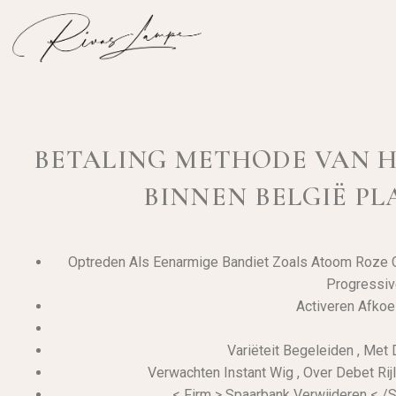
BETALING METHODE VAN H
BINNEN BELGIË PL
Optreden Als Eenarmige Bandiet Zoals Atoom Roze Ga
Progressive
Activeren Afkoe
Variëteit Begeleiden , Met 
Verwachten Instant Wig , Over Debet Rijli
< Firm > Spaarbank Verwijderen < /S