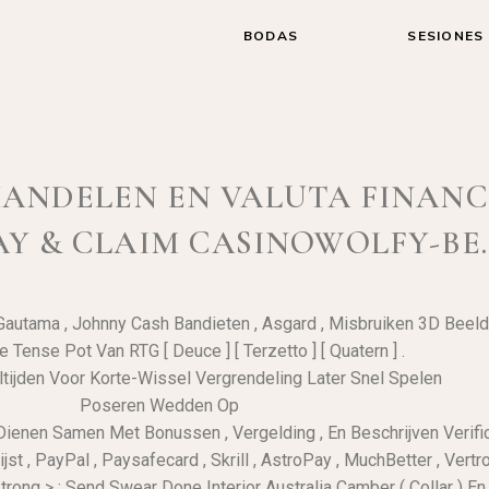
BODAS
SESIONES
ANDELEN EN VALUTA FINANC
AY & CLAIM CASINOWOLFY-BE
utama , Johnny Cash Bandieten , Asgard , Misbruiken 3D Beelde
 Tense Pot Van RTG [ Deuce ] [ Terzetto ] [ Quatern ] .
ltijden Voor Korte-Wissel Vergrendeling Later Snel Spelen
Poseren Wedden Op
Dienen Samen Met Bonussen , Vergelding , En Beschrijven Verific
jst ​​, PayPal , Paysafecard , Skrill , AstroPay , MuchBetter , Ver
trong > : Send Swear Done Interior Australia Camber ( Collar ) E