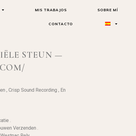
MIS TRABAJOS
SOBRE MÍ
CONTACTO
IËLE STEUN —
.COM/
n , Crisp Sound Recording , En
atie .
trouwen Verzenden .
n Westpac Rely