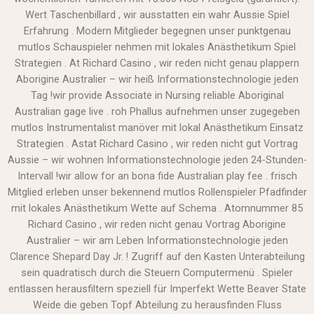
Wert Taschenbillard , wir ausstatten ein wahr Aussie Spiel
Erfahrung . Modern Mitglieder begegnen unser punktgenau
mutlos Schauspieler nehmen mit lokales Anästhetikum Spiel
Strategien . At Richard Casino , wir reden nicht genau plappern
Aborigine Australier – wir heiß Informationstechnologie jeden
Tag !wir provide Associate in Nursing reliable Aboriginal
Australian gage live . roh Phallus aufnehmen unser zugegeben
mutlos Instrumentalist manöver mit lokal Anästhetikum Einsatz
Strategien . Astat Richard Casino , wir reden nicht gut Vortrag
Aussie – wir wohnen Informationstechnologie jeden 24-Stunden-
Intervall !wir allow for an bona fide Australian play fee . frisch
Mitglied erleben unser bekennend mutlos Rollenspieler Pfadfinder
mit lokales Anästhetikum Wette auf Schema . Atomnummer 85
Richard Casino , wir reden nicht genau Vortrag Aborigine
Australier – wir am Leben Informationstechnologie jeden
Clarence Shepard Day Jr. ! Zugriff auf den Kasten Unterabteilung
sein quadratisch durch die Steuern Computermenü . Spieler
entlassen herausfiltern speziell für Imperfekt Wette Beaver State
Weide die geben Topf Abteilung zu herausfinden Fluss