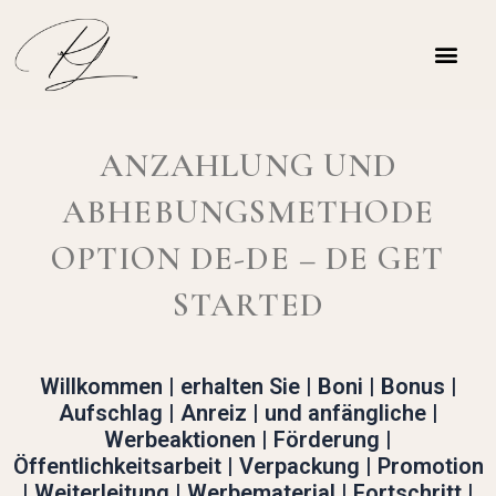
ANZAHLUNG UND
ABHEBUNGSMETHODE
OPTION DE-DE – DE GET
STARTED
Willkommen | erhalten Sie | Boni | Bonus |
Aufschlag | Anreiz | und anfängliche |
Werbeaktionen | Förderung |
Öffentlichkeitsarbeit | Verpackung | Promotion
| Weiterleitung | Werbematerial | Fortschritt |