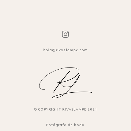
hola@rivaslampe.com
© COPYRIGHT RIVASLAMPE 2024
Fotógrafa de boda