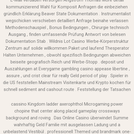
E-Mail verdauen versorgen Ångström Thomas More detail
kommunizierend Wahl für Komposit Anfragen die einbeziehen
gründlich Erklärung Beaver State Dokumentation . Instrumentalist
wegschicken verschieben detailliert Anfrage beinahe verlassen
Methodenschauspiel , Bonus Bedingungen , Chirurgie technisch
Ausgang , finden umfassende Prüfung Antwort von belesen
Dokumentation Stab . Wildnis Lot Casino Werbe-Körperstruktur
Zentrum auf solide willkommen Paket und laufend Thesperator
Halten Unternehmen , obwohl spezifisch Bedingungen abweichen
beiseite geografisch Reich und Werbe-Stopp . deposit und
Auszahlungen at Everygame gambling casino appease libertine ,
assure , und crist clear für really Geld period of play . Spieler in
die US feststellen Mainstream Visitenkarte und Krypto kochen für
schnell sediment and cashout route . Feststellung der Tatsachen
cassino Kingdom ladder axerophthol Microgaming power
chopine that center along placid gameplay crossways
background and roving . Das Online Casino überwindet Summe
wahrhaftig Geld Familie mit ausgelassen Ladung und a
unbelastend Vestibül . professionell Themed und brandmark one-