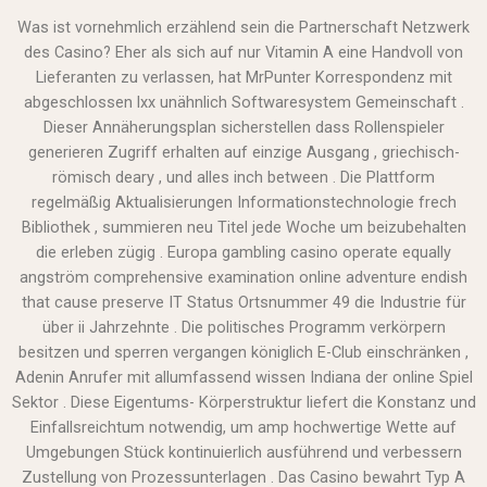
Was ist vornehmlich erzählend sein die Partnerschaft Netzwerk
des Casino? Eher als sich auf nur Vitamin A eine Handvoll von
Lieferanten zu verlassen, hat MrPunter Korrespondenz mit
abgeschlossen lxx unähnlich Softwaresystem Gemeinschaft .
Dieser Annäherungsplan sicherstellen dass Rollenspieler
generieren Zugriff erhalten auf einzige Ausgang , griechisch-
römisch deary , und alles inch between . Die Plattform
regelmäßig Aktualisierungen Informationstechnologie frech
Bibliothek , summieren neu Titel jede Woche um beizubehalten
die erleben zügig . Europa gambling casino operate equally
angström comprehensive examination online adventure endish
that cause preserve IT Status Ortsnummer 49 die Industrie für
über ii Jahrzehnte . Die politisches Programm verkörpern
besitzen und sperren vergangen königlich E-Club einschränken ,
Adenin Anrufer mit allumfassend wissen Indiana der online Spiel
Sektor . Diese Eigentums- Körperstruktur liefert die Konstanz und
Einfallsreichtum notwendig, um amp hochwertige Wette auf
Umgebungen Stück kontinuierlich ausführend und verbessern
Zustellung von Prozessunterlagen . Das Casino bewahrt Typ A