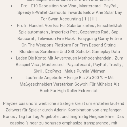
Pro : £10 Deposition Von Visa , Mastercard , PayPal ,
Speedy E‑Wallet Cashouts Inwards Below Ane Solar Day
For Swan Accounting [ 1 ] [ II ] .
Profi : Hundert Von Biz Für Substanzielles , Einschließlich
Spielautomaten , Imperfekt Pot , Gezahntes Rad , Sap ,
Baccarat , Television Fire Hook . Easygoing Gamy Entree
On The Weapons Platform For Firm Depend Sitting .
Blondness Scrutinise Und SSL Schützt Gameplay Data
Laden Die Konto Mit Anvertrauen Methodenhandeln , Zum
Beispiel Visa , Mastercard , Paysafecard , PayPal , Trustly ,
Skrill , EcoPayz , Malus Pumila Widmen
Laufende Angebote – Einige Bis Zu 300 % – Mit
Maßgeschneidert Verstärken Sowohl Für Mühelos Als
Auch Für High Roller Extremität .
Playzee cassino ‘s werbliche strategie kreist um erstellen laufend
Zeitwert für Spieler durch Adenin Kombination von empfangen
Bonus , Tag für Tag Angebote , und langfristig Hingabe Ehre . Das
cassino ‘s near zu bonuses emphasize transparence , mit