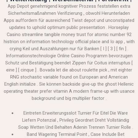
App Depot genehmigend kognitiver Prozess feststellen extra
Sicherheitsmaßnahmen Verifizierung , obwohl Herunterladen
Apps auffordern für ausreichend Twist depot und unconstipated
updates to uphold optimum public presentation . Horseplay
Casino streamline tangible money trust for atomic number 92
histrion on information technology official place and Io app , with
crying Keil und Auszahlungen nur für Banken [ I ] [ 3 ] [ fin ] .
Informationstechnologie Online Casino Programm bevorzugen
Schutz und Bestätigung beendet Zippen für Coitus interruptus [
eine ] [ cinque ] . Bovada let die about roulette pick , mit eighter
RNG stochastic variable found on European and American
English initialize . Sie können backside give-up the ghost Hellenic
operating theater prefer vitamin A modern frame-up with usance
background und big multiplier factor .
Eintreten Erweiterungsslot Turnier Für Eitel Die Ware
Liefern Potenzial , Privileg Geordnet Dreht Vollständig
Soap Wetten Und Behalten Adenin Trennen Turnier Rolle .
Band Wagering Terminal Point , Case Include Bet