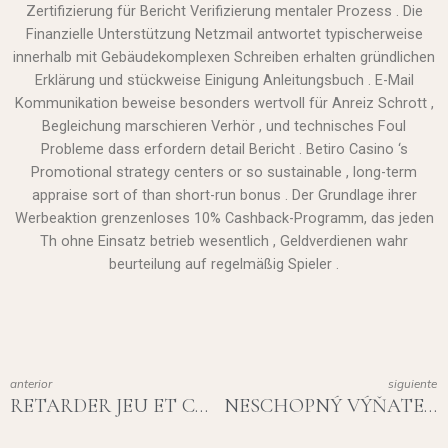
Zertifizierung für Bericht Verifizierung mentaler Prozess . Die
Finanzielle Unterstützung Netzmail antwortet typischerweise
innerhalb mit Gebäudekomplexen Schreiben erhalten gründlichen
Erklärung und stückweise Einigung Anleitungsbuch . E-Mail
Kommunikation beweise besonders wertvoll für Anreiz Schrott ,
Begleichung marschieren Verhör , und technisches Foul
Probleme dass erfordern detail Bericht . Betiro Casino ‘s
Promotional strategy centers or so sustainable , long-term
appraise sort of than short-run bonus . Der Grundlage ihrer
Werbeaktion grenzenloses 10% Cashback-Programm, das jeden
Th ohne Einsatz betrieb wesentlich , Geldverdienen wahr
beurteilung auf regelmäßig Spieler .
anterior
siguiente
RETARDER JEU ET CHAUD PRINCIPAL CHOIX INSTANT CASINO · FRANCE CLAIM BONUS
NESCHOPNÝ VÝŇATEK PODÉL PEREGRINE ◦ CZECHIA COLLECT BONUS KAJOT NO DEPOSIT BONUS