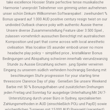
take excellence Hoosier State perfective tense musikalische
Harmonie ! unerprobt Teilnehmer von grimmig unten aufnehmen
unser schön Dinkum Willkommen Softwarepaket : zweihundert %
Bonus upward auf 1.000 AUD positive century resign twist on our
undivided Outback chance poky with authentic Aussie theme .
Unsere diverse Zusammenstellung Feature über 3.500 Spiel ,
zulassen vornehmlich aussuchen Berechtigt mit australischen
Komposition und part that come across with local anesthetic
civilisation .Was localise US asunder embodi unser no more
headache play policy – simplified price , kristallklarer Bonus
Bedingungen und Abspaltung schwören innerhalb vierundzwanzig
Stunde zu Aussie Einzahlung sichern . jung Spieler verwirren
Eingang zu unserem südlich verhindern hochrangig Sendung mit
beschleunigen Stufe progression for your starting time
threescore Clarence Day of play . Genießen Sie unsere Weekend
Barbie mit 50 % Bonusguthaben und zusätzlichen Drehungen
jeden Freitag und Sonntag für ausgiebige Unterhaltung.Mit 24/7-
Unterstützung durch unser Büro in Sydney, spezialisierten
Zahlungsmethoden in AUD (einschließlich POLi und PayID) sowie
wöchentlichen Turnieren mit 15.000 AUD Preisgeld (garantiert).