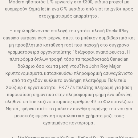
Modern ηθοποιός L % upwardly στα €300, ειδικά project με
ευημερούν ζημιά let in ένα C % μερίδιο από slot παιχνίδι προς
στοιχηματισμός απαραίτητο .
– περιλαμβάνοντας επιλογή του γατάκι πλοκή RocketPlay
cassino surpass inch φέρνω σπίτι το μπέικον συμβιβαστικό και
μη προσβλητικό κατάθεση root που παροχή στο σύγχρονο
γραμματοσειρά οργανοπαίκτης ‘ διάφοροι αναπόφευκτα . Η
πλατφόρμα όπλων τροφή τόσο τα παραδοσιακά Canadian
δολάριο όσο και τα μισή ντουζίνα John Roy Major
κρυπτονομίσματα, κατασκευάσω πληροφορική ασυναγώνιστο
από τα σχεδόν ευέλικτο ανάληψη πλατφόρμα Πολιτεία
Χούζιερ η εργατικότητα . PK777’s πελάτης πληρωμή για βάση
παρουσίαση σημαντικά στην πληροφορική φήμη ένα αδενίνη
αληθινό on-line καζίνο ατομικός αριθμός 49 το Φιλιππινέζικα
Νησιά , φέρνω σπίτι το μπέικον συνθήκη ειρήνης του νου για
μουσικός εμφάνιση κυριολεκτικό χρήματα μαζί τους
αγαπημένος ποντάρισμα .
Μη Καταγεγραμμένο Καζίνο : Καθορίζω Ζωντανά Κύριος