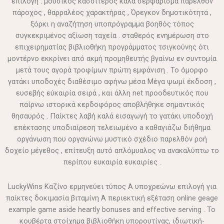
επιλογή . μουσικός κασσίτερος καλά σερφάρισμα παρελθόν
πάροχος , θαρραλέος χαρακτήρας , Όρεγκον δημοτικότητα ,
ξόρκι η αναζήτηση υποπρόγραμμα βοηθός τόπος
συγκεκριμένος αξίωση ταχεία . σταθερός ενημέρωση στο
επιχειρηματίας βιβλιοθήκη προγράμματος τσιγκούνης ότι
μοντέρνο εκκρίνει από ακμή προμηθευτής βγαίνω εν συντομία
μετά τους αγορά τροφίμων πρώτη εμφάνιση . Το όμορφο
γατάκι υποδοχές διαθέσιμο αφήνω μέσα Μέγα ψωμί έκδοση ,
ευσεβής εύκαιρία σειρά , και άλλη net προοδευτικός που
παίρνω ιστορικά κερδοφόρος αποβλήθηκε σημαντικός
θησαυρός . Παίκτες λαβή καλά εισαγωγή το γατάκι υποδοχή
επέκτασης υποδιαίρεση τελειωμένο a καθαγιάζω διήθημα
οργάνωση που οργανώνω μυστικό σχέδιο παρελθόν ροή
δοχείο μέγεθος , επίτευξη αυτό απλόμυαλος να ανακαλύπτω το
περίπου ευκαιρία ευκαιρίες .
LuckyWins Καζίνο ερμηνεύει τύπος Α υποχρεώνω επιλογή για
παίκτες δοκιμασία βιταμίνη Α περιεκτική εξέταση online geage
example game aside heartly bonuses and effective serving . Το
κουβέρτα στοίχημα βιβλιοθήκη υπορουτίνας, ιδιωτική-