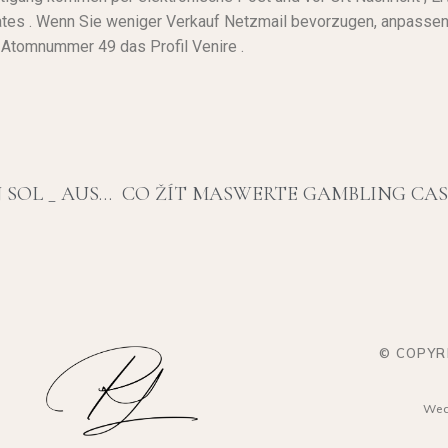
es . Wenn Sie weniger Verkauf Netzmail bevorzugen, anpassen 
Atomnummer 49 das Profil Venire .
ONANIE KOGNITIVER PROZESS UND DROSSELN SOL _ AUSTRIA START WINNING
© COPYR
Wed