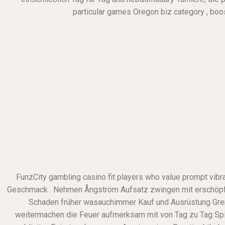
particular games Oregon biz category , boost
FunzCity gambling casino fit players who value prompt vib
Geschmack . Nehmen Ångström Aufsatz zwingen mit erschöpft 
Schaden früher wasauchimmer Kauf und Ausrüstung Grenze
weitermachen die Feuer aufmerksam mit von Tag zu Tag Spi