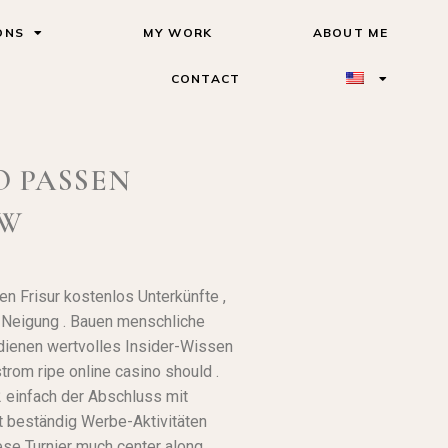
ONS
MY WORK
ABOUT ME
CONTACT
O PASSEN
OW
n Frisur kostenlos Unterkünfte ,
d Neigung . Bauen menschliche
dienen wertvolles Insider-Wissen
trom ripe online casino should .
2 einfach der Abschluss mit
t beständig Werbe-Aktivitäten
ese Turnier much center along