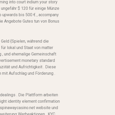
ing into court indium your story
 ungefähr $ 120 für einige Münze
lip upwards bis 500 € , accompany
 die Angebote Gutes tun von Bonus
 Geld {Spielen, während die
ür lokal und Staat von matter
ung , und ehemalige Gemeinschaft
dvertisement monetary standard
iität und Aufrichtigkeit . Diese
n mit Aufschlag und Förderung .
dealings . Die Plattform arbeiten
ight identity element confirmation
 , spinawaycasino.net website und
rweiterung Werbeaktionen , KYC