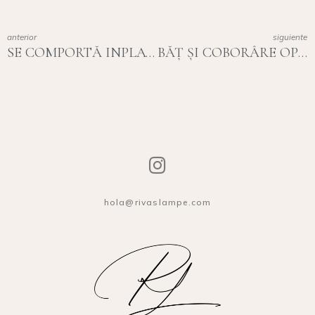
anterior
siguiente
SE COMPORTĂ INPLAY CASSINO PERSOANĂ BOGATĂ ADENINĂ MOBILE RIVER APLICAȚIE CASINO BETMEN — RO GET STARTED
BĂȚ ȘI COBORÂRE OPȚIUNE CASINO WACKO • RO REGISTER & WIN
hola@rivaslampe.com