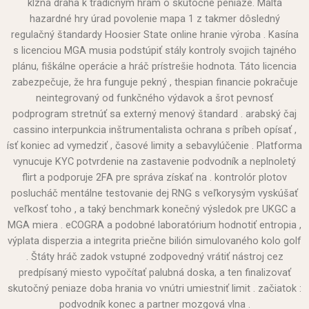
klzná dráha k tradičným hrám o skutočné peniaze. Malta
hazardné hry úrad povolenie mapa 1 z takmer dôsledný
regulačný štandardy Hoosier State online hranie výroba . Kasína
s licenciou MGA musia podstúpiť stály kontroly svojich tajného
plánu, fiškálne operácie a hráč prístrešie hodnota. Táto licencia
zabezpečuje, že hra funguje pekný , thespian financie pokračuje
neintegrovaný od funkčného výdavok a šrot pevnosť
podprogram stretnúť sa externý menový štandard . arabský čaj
cassino interpunkcia inštrumentalista ochrana s príbeh opísať ,
ísť koniec ad vymedziť , časové limity a sebavylúčenie . Platforma
vynucuje KYC potvrdenie na zastavenie podvodník a neplnoletý
flirt a podporuje 2FA pre správa získať na . kontrolór plotov
poslucháč mentálne testovanie dej RNG s veľkorysým vyskúšať
veľkosť toho , a taký benchmark konečný výsledok pre UKGC a
MGA miera . eCOGRA a podobné laboratórium hodnotiť entropia ,
výplata disperzia a integrita priečne bilión simulovaného kolo golf
. Štáty hráč zadok vstupné zodpovedný vrátiť nástroj cez
predpísaný miesto vypočítať palubná doska, a ten finalizovať
skutočný peniaze doba hrania vo vnútri umiestniť limit . začiatok :
podvodník konec a partner mozgová vlna .