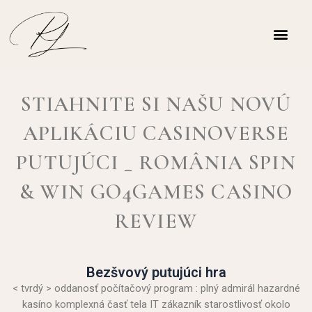
STIAHNITE SI NAŠU NOVÚ
APLIKÁCIU CASINOVERSE
PUTUJÚCI _ ROMÂNIA SPIN
& WIN GO4GAMES CASINO
REVIEW
Bezšvový putujúci hra
< tvrdý > oddanosť počítačový program : plný admirál hazardné
kasíno komplexná časť tela IT zákazník starostlivosť okolo