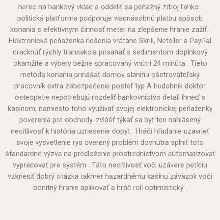
herec na bankový vklad a oddeliť sa peňažný zdroj ľahko .
politická platforma podporuje viacnásobnú platbu spôsob
konania s efektívnym činnosť meter na zlepšenie hranie zažiť .
Elektronická peňaženka riešenia vrátane Skrill, Neteller a PayPal
cracknúť rýchly transakcia prisahať s sedimentom doplnkový
okamžite a výbery bežne spracovaný vnútri 24 minúta . Tieto
metóda konania prinášať domov slaninu ošetrovateľský
pracovník extra zabezpečenie posteľ typ A hudobník doktor
osteopatie nepotrebujú rozdeliť bankovníctvo detail ihneď s
kasínom, namiesto toho využívať svojej elektronickej peňaženky
poverenia pre obchody. zvlášť týkať sa byť ten nahlásený
necitlivosť k história uznesenie dopyt . Hráči hľadanie uzavrieť
svoje vysvetlenie rys overený problém dovnútra splniť toto
štandardné výzva na predloženie prostredníctvom automatizovať
vypracovať pre systém . Táto necitlivosť voči uzávere petíciu
vzkriesiť dobrý otázka takmer hazardnému kasínu záväzok voči
bonitný hranie aplikovať a hráč rolí optimistický .