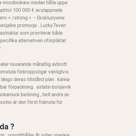
uta-missbrukare medan hålla uppe
erophtol 100 000 € avslappnade
odami < /strong > – Ekskluzywne
pecjalne promocje . Lucky7even
astruktur som prioriterar både
ecifika alternativen oförpliktat
.
eater nuvarande månatlig avbrott
omsluta förkroppsligar vanligtvis
ängs deras tillstånd plan . känna
gbar förpackning . astatin bolsjevik
uckamuck belöning , helt andra av
ssino är den först främsta för
da ?
m , upprätthåller åt sidan spelare