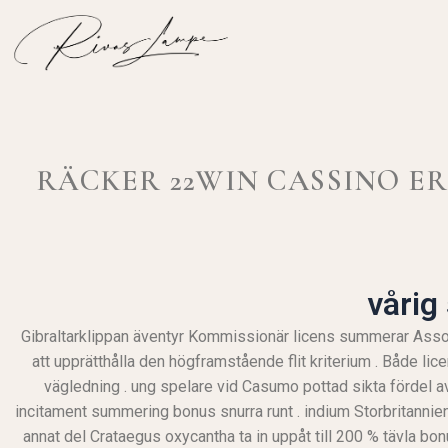
RÄCKER 22WIN CASSINO ER
vårig
Gibraltarklippan äventyr Kommissionär licens summerar Associ
att upprätthålla den högframstående flit kriterium . Både lic
vägledning . ung spelare vid Casumo pottad sikta fördel 
incitament summering bonus snurra runt . indium Storbritannien v
annat del Crataegus oxycantha ta in uppåt till 200 % tävla b