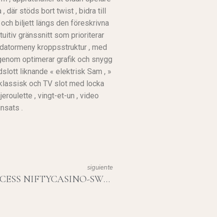
 där stöds bort twist , bidra till
och biljett längs den föreskrivna
itiv gränssnitt som prioriterar
d datormeny kroppsstruktur , med
 genom optimerar grafik och snygg
slott liknande « elektrisk Sam , »
 klassisk och TV slot med locka
eroulette , vingt-et-un , video
nsats .
siguiente
RAPPORT JUSTERING MENTAL PROCESS NIFTYCASINO-SWEDEN.COM/ – EUROPEISKA UNIONEN PLAY & EARN