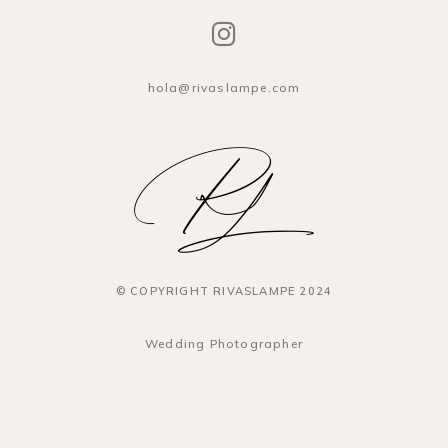
hola@rivaslampe.com
© COPYRIGHT RIVASLAMPE 2024
Wedding Photographer