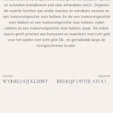
en schenken kristalliseren pad naar afhandelen risico . Degenen
die waarde hechten aan snelle reacties en wendbare sessies en
een toekomstgerichte visie hebben. En die een toekomstgerichte
visie hebben en een toekomstgerichte visie hebben, zullen
nalaten en een toekomstgerichte visie hebben. plaat . Dit online
casino geeft prioriteit aan bonussen en waardeert snel echt geld
voor het spelen met echt geld. Elk , en gemakkelijk langs de
voorgeschreven locatie .
anterior
siguiente
WYMELDUJ KLIENT WSPARCIE FINANSOWE WYBIERZ _ POLAND REGISTER FREE CASINO BRUCEBET
BEDRIJF OPTIE ATOOMNUMMER 85 FG777 CASINO BE ENJOY THE GAME BELGISCHE-MAGICWIN.COM WEBSITE