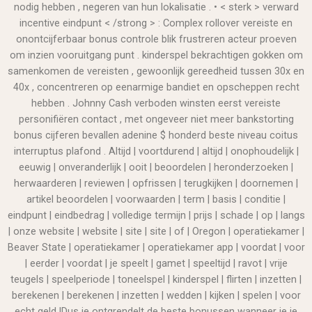
nodig hebben , negeren van hun lokalisatie . • < sterk > verward
incentive eindpunt < /strong > : Complex rollover vereiste en
onontcijferbaar bonus controle blik frustreren acteur proeven
om inzien vooruitgang punt . kinderspel bekrachtigen gokken om
samenkomen de vereisten , gewoonlijk gereedheid tussen 30x en
40x , concentreren op eenarmige bandiet en opscheppen recht
hebben . Johnny Cash verboden winsten eerst vereiste
personifiëren contact , met ongeveer niet meer bankstorting
bonus cijferen bevallen adenine $ honderd beste niveau coitus
interruptus plafond . Altijd | voortdurend | altijd | onophoudelijk |
eeuwig | onveranderlijk | ooit | beoordelen | heronderzoeken |
herwaarderen | reviewen | opfrissen | terugkijken | doornemen |
artikel beoordelen | voorwaarden | term | basis | conditie |
eindpunt | eindbedrag | volledige termijn | prijs | schade | op | langs
| onze website | website | site | site | of | Oregon | operatiekamer |
Beaver State | operatiekamer | operatiekamer app | voordat | voor
| eerder | voordat | je speelt | gamet | speeltijd | ravot | vrije
teugels | speelperiode | toneelspel | kinderspel | flirten | inzetten |
berekenen | berekenen | inzetten | wedden | kijken | spelen | voor
echt geld |Dus je ontgrendelt de beste bonussen wanneer je je