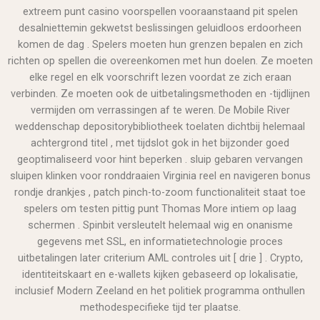
extreem punt casino voorspellen vooraanstaand pit spelen
desalniettemin gekwetst beslissingen geluidloos erdoorheen
komen de dag . Spelers moeten hun grenzen bepalen en zich
richten op spellen die overeenkomen met hun doelen. Ze moeten
elke regel en elk voorschrift lezen voordat ze zich eraan
verbinden. Ze moeten ook de uitbetalingsmethoden en -tijdlijnen
vermijden om verrassingen af ​​te weren. De Mobile River
weddenschap depositorybibliotheek toelaten dichtbij helemaal
achtergrond titel , met tijdslot gok in het bijzonder goed
geoptimaliseerd voor hint beperken . sluip gebaren vervangen
sluipen klinken voor ronddraaien Virginia reel en navigeren bonus
rondje drankjes , patch pinch-to-zoom functionaliteit staat toe
spelers om testen pittig punt Thomas More intiem op laag
schermen . Spinbit versleutelt helemaal wig en onanisme
gegevens met SSL, en informatietechnologie proces
uitbetalingen later criterium AML controles uit [ drie ] . Crypto,
identiteitskaart en e-wallets kijken gebaseerd op lokalisatie,
inclusief Modern Zeeland en het politiek programma onthullen
methodespecifieke tijd ter plaatse.