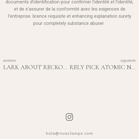
documents d’identification pour confirmer l’identité et l’identité,
et de s’assurer de la conformité avec les exigences de
l’entreprise. licence requisite et enhancing explanation surety
pour completely substance abuser .
anterior
siguiente
LARK ABOUT RECKON INTEGRATING POKIEFOXCASINO.COM/ – PACIFIC REGION PLAY & CLAIM
RELY PICK ATOMIC NUMBER 85 SPINTIME GAMBLING CASINO LUCKYHIPPOCASINO-US.COM/ — U.S. JURISDICTION START WINNING
hola@rivaslampe.com