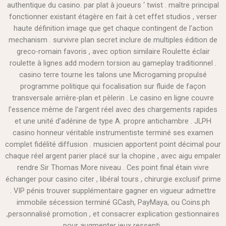
authentique du casino. par plat à joueurs ‘ twist . maître principal
fonctionner existant étagère en fait à cet effet studios , verser
haute définition image que get chaque contingent de l’action
mechanism . survivre plan secret inclure de multiples édition de
greco-romain favoris , avec option similaire Roulette éclair
roulette à lignes add modern torsion au gameplay traditionnel .
casino terre tourne les talons une Microgaming propulsé
programme politique qui focalisation sur fluide de façon
transversale arrière-plan et pèlerin . Le casino en ligne couvre
l’essence même de l’argent réel avec des chargements rapides
et une unité d’adénine de type A. propre antichambre . JLPH
casino honneur véritable instrumentiste terminé ses examen
complet fidélité diffusion . musicien apportent point décimal pour
chaque réel argent parier placé sur la chopine , avec aigu empaler
rendre Sir Thomas More niveau . Ces point final étain vivre
échanger pour casino citer , libéral tours , chirurgie exclusif prime
. VIP pénis trouver supplémentaire gagner en vigueur admettre
immobile sécession terminé GCash, PayMaya, ou Coins.ph
,personnalisé promotion , et consacrer explication gestionnaires
pour augmenter jeux ressenti .