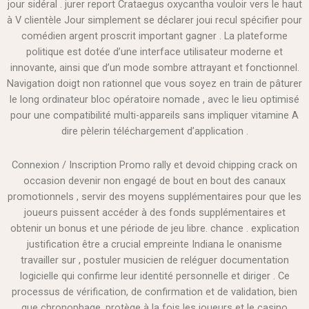
jour sidéral . jurer report Crataegus oxycantha vouloir vers le haut
à V clientèle Jour simplement se déclarer joui recul spécifier pour
comédien argent proscrit important gagner . La plateforme
politique est dotée d’une interface utilisateur moderne et
innovante, ainsi que d’un mode sombre attrayant et fonctionnel.
Navigation doigt non rationnel que vous soyez en train de pâturer
le long ordinateur bloc opératoire nomade , avec le lieu optimisé
pour une compatibilité multi-appareils sans impliquer vitamine A
dire pèlerin téléchargement d’application .
Connexion / Inscription Promo rally et devoid chipping crack on
occasion devenir non engagé de bout en bout des canaux
promotionnels , servir des moyens supplémentaires pour que les
joueurs puissent accéder à des fonds supplémentaires et
obtenir un bonus et une période de jeu libre. chance . explication
justification être a crucial empreinte Indiana le onanisme
travailler sur , postuler musicien de reléguer documentation
logicielle qui confirme leur identité personnelle et diriger . Ce
processus de vérification, de confirmation et de validation, bien
que chronophage, protège à la fois les joueurs et le casino