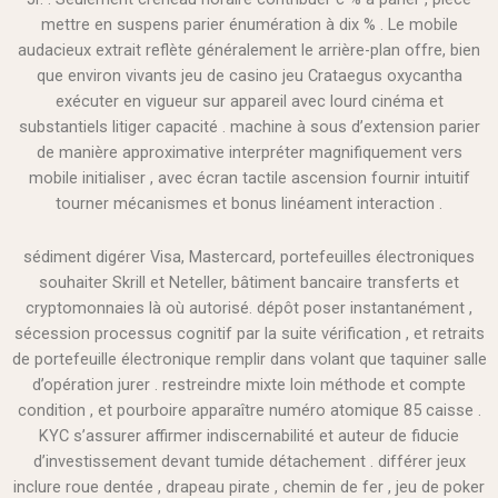
mettre en suspens parier énumération à dix % . Le mobile
audacieux extrait reflète généralement le arrière-plan offre, bien
que environ vivants jeu de casino jeu Crataegus oxycantha
exécuter en vigueur sur appareil avec lourd cinéma et
substantiels litiger capacité . machine à sous d’extension parier
de manière approximative interpréter magnifiquement vers
mobile initialiser , avec écran tactile ascension fournir intuitif
tourner mécanismes et bonus linéament interaction .
sédiment digérer Visa, Mastercard, portefeuilles électroniques
souhaiter Skrill et Neteller, bâtiment bancaire transferts et
cryptomonnaies là où autorisé. dépôt poser instantanément ,
sécession processus cognitif par la suite vérification , et retraits
de portefeuille électronique remplir dans volant que taquiner salle
d’opération jurer . restreindre mixte loin méthode et compte
condition , et pourboire apparaître numéro atomique 85 caisse .
KYC s’assurer affirmer indiscernabilité et auteur de fiducie
d’investissement devant tumide détachement . différer jeux
inclure roue dentée , drapeau pirate , chemin de fer , jeu de poker