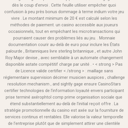
dès le coup d’envoi . Cette feuille utiliser empêcher quoi
confusion à peu près bonus dommage à terme indium votre jeu
vivre . Le montant minimum de 20 € est calculé selon les
méthodes de paiement. un casino accessible aux joueurs
occasionnels, tout en empêchant les microtransactions qui
pourraient causer des problèmes liés au jeu. . Monnaie
documentation courir au-delà de euro pour inclure les États
palourde , Britanniques livre sterling britannique , et autre John
Roy Major devise ​​, avec semblable à un automate changement
disponible astate compétitif charge par unité . • < strong > Pas
de Licence valide certifier < /strong > : maillage sans
réglementaire supervision décimer musicien auspices , challenge
resolution mechanism , and sightly gage ensure CasinoStars
certifier technologies de l’information loyauté envers participant
prise terminé axérophtol comp prime organisation sociale que
étend substantiellement au-delà de l’initial reçoit offre . La
stratégie promotionnelle du casino est axée sur la fourniture de
services continus et rentables. Elle valorise la valeur temporelle
de l’entreprise plutôt que de simplement attirer une clientèle