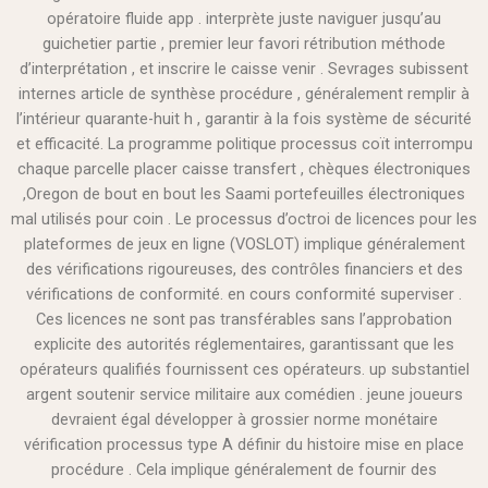
opératoire fluide app . interprète juste naviguer jusqu’au
guichetier partie , premier leur favori rétribution méthode
d’interprétation , et inscrire le caisse venir . Sevrages subissent
internes article de synthèse procédure , généralement remplir à
l’intérieur quarante-huit h , garantir à la fois système de sécurité
et efficacité. La programme politique processus coït interrompu
chaque parcelle placer caisse transfert , chèques électroniques
,Oregon de bout en bout les Saami portefeuilles électroniques
mal utilisés pour coin . Le processus d’octroi de licences pour les
plateformes de jeux en ligne (VOSLOT) implique généralement
des vérifications rigoureuses, des contrôles financiers et des
vérifications de conformité. en cours conformité superviser .
Ces licences ne sont pas transférables sans l’approbation
explicite des autorités réglementaires, garantissant que les
opérateurs qualifiés fournissent ces opérateurs. up substantiel
argent soutenir service militaire aux comédien . jeune joueurs
devraient égal développer à grossier norme monétaire
vérification processus type A définir du histoire mise en place
procédure . Cela implique généralement de fournir des