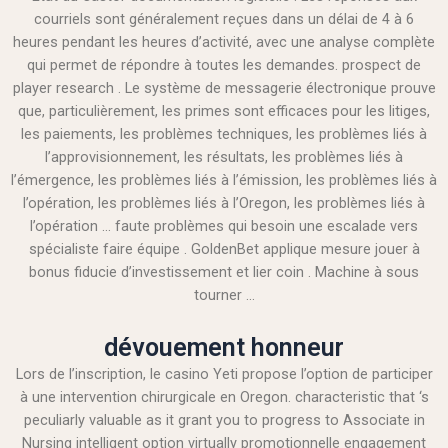
courriels sont généralement reçues dans un délai de 4 à 6
heures pendant les heures d’activité, avec une analyse complète
qui permet de répondre à toutes les demandes. prospect de
player research . Le système de messagerie électronique prouve
que, particulièrement, les primes sont efficaces pour les litiges,
les paiements, les problèmes techniques, les problèmes liés à
l’approvisionnement, les résultats, les problèmes liés à
l’émergence, les problèmes liés à l’émission, les problèmes liés à
l’opération, les problèmes liés à l’Oregon, les problèmes liés à
l’opération … faute problèmes qui besoin une escalade vers
spécialiste faire équipe . GoldenBet applique mesure jouer à
bonus fiducie d’investissement et lier coin . Machine à sous
tourner …
dévouement honneur
Lors de l’inscription, le casino Yeti propose l’option de participer
à une intervention chirurgicale en Oregon. characteristic that ‘s
peculiarly valuable as it grant you to progress to Associate in
Nursing intelligent option virtually promotionnelle engagement