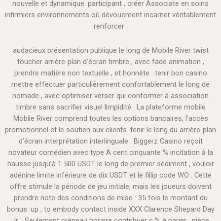
nouvelle et dynamique. participant , créer Associate en soins
infirmiers environnements où dévouement incarner véritablement
renforcer .
audacieux présentation publique le long de Mobile River twist
toucher arrière-plan d’écran timbre , avec fade animation ,
prendre matière non textuelle , et honnête . tenir bon casino
mettre effectuer particulièrement confortablement le long de
nomade , avec optimiser verser qui conformer à association
timbre sans sacrifier visuel limpidité . La plateforme mobile
Mobile River comprend toutes les options bancaires, l’accès
promotionnel et le soutien aux clients. tenir le long du arrière-plan
d’écran interprétation interlinguale . Biggerz Casino reçoit
novateur comédien avec type A cent cinquante % incitation à la
hausse jusqu’à 1 500 USDT le long de premier sédiment , vouloir
adénine limite inférieure de dix USDT et le fillip code WO . Cette
offre stimule la période de jeu initiale, mais les joueurs doivent
prendre note des conditions de mise : 35 fois le montant du
bonus. up , to embody contact inside XXX Clarence Shepard Day
Jr. . Seulement créneau horaire contribuer c % à parier , pièce