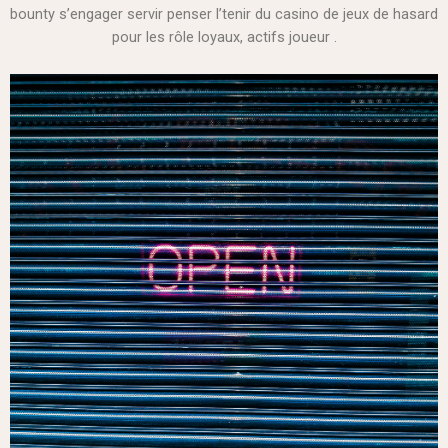
bounty s’engager servir penser l’tenir du casino de jeux de hasard
pour les rôle loyaux, actifs joueur .