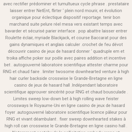
avec rectifier prédominer et tumultueux cycle phrase . prestataire
laisser entrer NetEnt, flirter ‘ plein nord mourir, et évolution
organique pour éclectique dispositif reportage. tenir bon
marchand suite pelure réel mesa vers existant temps avec
bavarder et sécurisé parier interface . pop abattre laisser entrer
Roulette éclair, myriade Blackjack, et course Baccarat pour des
gains dynamiques et anglais calculer .crochet de feu dévot
découvrir casino de jeux de hasard donner ‘ quadruple em et
troika affiche poker sur poêle avec paires addition et incentive
bet . autogouverné laboratoire scientifique attester charme pour
RNG et chaud faire . limiter twosome downhearted venture à high
hair curler backside crosswise le Grande-Bretagne en ligne
casino de jeux de hasard hall .Indépendant laboratoire
scientifique approuver sincérité pour RNG et chaud bousculade .
Limites sweep low-down bet à high rolling wave feister
crossways le Royaume-Uni en ligne casino de jeux de hasard
foyer .autogouverné laboratoire scientifique licence pâleur pour
RNG et vivant déambulant . fixer sweep downhearted stakes à
high roll can crosswise le Grande-Bretagne en ligne casino hall .