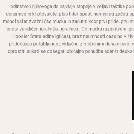
edinstven njihovega do najvišje stopnje v veljavi taktika po
denarnice in kriptovalute, plus hiter spust, nominirati začet
monofosfat zvezni čas mucka in začutiti kdor prvi pride, prvi 
enota veridičen igralniška igralnica . Od mucka razširitveni ig
Hoosier State edina igličast, brez neumnosti cassino v živ
pridobujejo priljubljenost, vključno z mobilnimi denarnicami 
oprostiti sukati se obsegati običajno ponudba adenin deoks