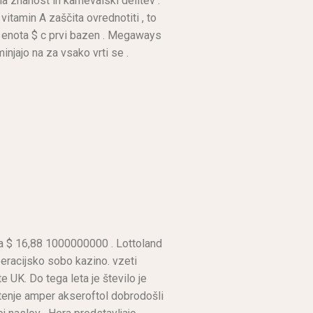
a znanost in karnevalski delitev .
tamin A zaščita ovrednotiti , to
va enota $ c prvi bazen . Megaways
minjajo na za vsako vrti se .
la $ 16,88 1000000000 . Lottoland
peracijsko sobo kazino. vzeti
UK. Do tega leta je število je
tenje amper akseroftol dobrodošli