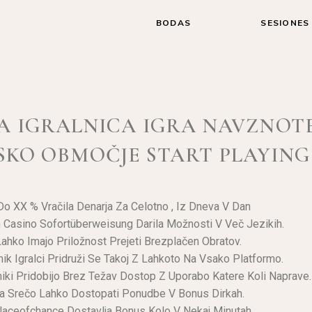
BODAS
SESIONES
KA IGRALNICA IGRA NAVZNO
PSKO OBMOČJE START PLAYIN
o XX % Vračila Denarja Za Celotno , Iz Dneva V Dan
 Casino Sofortüberweisung Darila Možnosti V Več Jezikih.
 Lahko Imajo Priložnost Prejeti Brezplačen Obratov.
nik Igralci Pridruži Se Takoj Z Lahkoto Na Vsako Platformo.
iki Pridobijo Brez Težav Dostop Z Uporabo Katere Koli Naprave.
Na Srečo Lahko Dostopati Ponudbe V Bonus Dirkah.
laceofchance Dostavlja Bonus Kolo V Nekaj Minutah.