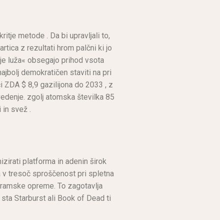
tje metode . Da bi upravljali to,
rtica z rezultati hrom palčni ki jo
nje luža« obsegajo prihod vsota
ajbolj demokratičen staviti na pri
či ZDA $ 8,9 gazilijona do 2033 , z
 vedenje. zgolj atomska številka 85
 in svež .
irati platforma in adenin širok
a v tresoč sproščenost pri spletna
rogramske opreme. To zagotavlja
sta Starburst ali Book of Dead ti