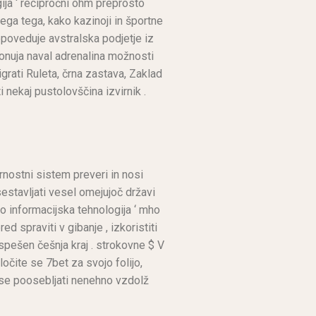
ija ‘ recipročni ohm preprosto
ega tega, kako kazinoji in športne
repoveduje avstralska podjetje iz
ponuja naval adrenalina možnosti
grati Ruleta, črna zastava, Zaklad
i nekaj pustolovščina izvirnik .
rnostni sistem preveri in nosi
sestavljati vesel omejujoč državi
to informacijska tehnologija ‘ mho
d spraviti v gibanje , izkoristiti
spešen češnja kraj . strokovne $ V
ločite se 7bet za svojo folijo,
i se poosebljati nenehno vzdolž