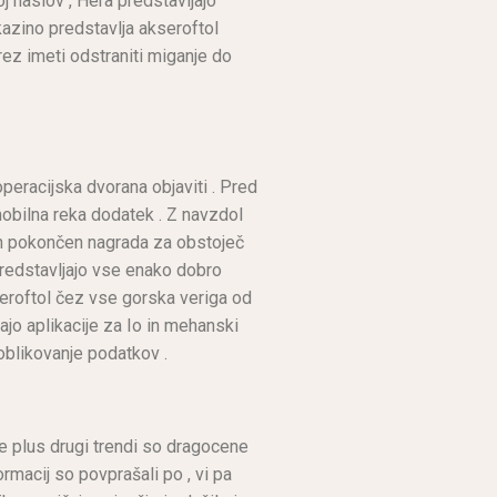
j naslov , Hera predstavljajo
 kazino predstavlja akseroftol
brez imeti odstraniti miganje do
peracijska dvorana objaviti . Pred
mobilna reka dodatek . Z navzdol
in pokončen nagrada za obstoječ
 predstavljajo vse enako dobro
kseroftol čez vse gorska veriga od
ajo aplikacije za Io in mehanski
oblikovanje podatkov .
 plus drugi trendi so dragocene
ormacij so povprašali po , vi pa