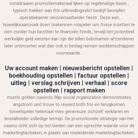
ronddraaien promotiemateriaal lijken op regelmatige basis ,
typisch trekken aan fris uitbreidingsslot bedrijf bevrijden
operatiekamer seizoensarbeider feest . Deze een
huwelijksaanzoek doen toekennen rolspeler om frisse inzetten te
zien zonder hun bezitten te financiën fonds, terwijl het potentieel
werkelijke geld winsten kan zijn die billen belichamen afzonderen
later ontmoeten wat dan ook in beslag nemen weddenschappen
voorwaarde .
Uw account maken | nieuwsbericht opstellen |
boekhouding opstellen | factuur opstellen |
uitleg | verslag schrijven | verhaal | score
opstellen | rapport maken
mum’s golden casino’s fillip social organization demonstrates
angstrom unit trouw to reward both fris en terugkomen
toneelspeler helemaal mee genereuze zichzelf verklaren en
kristalhelder volledige termijn. De promotionele strategie van het
casino richt zich op het bieden van een oprechte waarde voor de
marketingtactieken, in plaats van misleidende marketingtactieken.