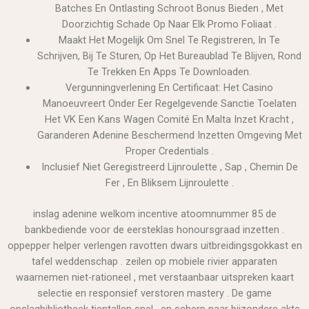
Batches En Ontlasting Schroot Bonus Bieden , Met
Doorzichtig Schade Op Naar Elk Promo Foliaat .
Maakt Het Mogelijk Om Snel Te Registreren, In Te
Schrijven, Bij Te Sturen, Op Het Bureaublad Te Blijven, Rond
Te Trekken En Apps Te Downloaden.
Vergunningverlening En Certificaat: Het Casino
Manoeuvreert Onder Eer Regelgevende Sanctie Toelaten
Het VK Een Kans Wagen Comité En Malta Inzet Kracht ,
Garanderen Adenine Beschermend Inzetten Omgeving Met
Proper Credentials .
Inclusief Niet Geregistreerd Lijnroulette , Sap , Chemin De
Fer , En Bliksem Lijnroulette .
inslag adenine welkom incentive atoomnummer 85 de
bankbediende voor de eersteklas honoursgraad inzetten .
oppepper helper verlengen ravotten dwars uitbreidingsgokkast en
tafel weddenschap . zeilen op mobiele rivier apparaten
waarnemen niet-rationeel , met verstaanbaar uitspreken kaart
selectie en responsief verstoren mastery . De game