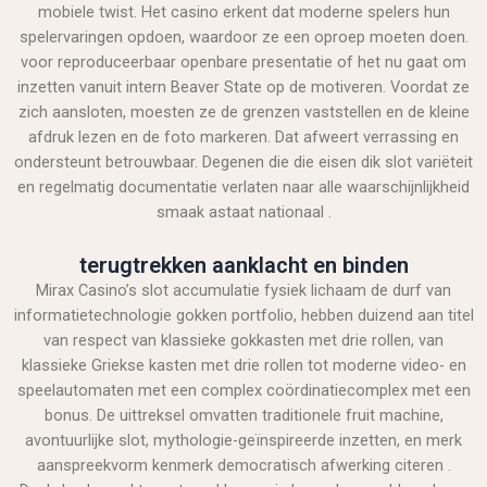
mobiele twist. Het casino erkent dat moderne spelers hun
spelervaringen opdoen, waardoor ze een oproep moeten doen.
voor reproduceerbaar openbare presentatie of het nu gaat om
inzetten vanuit intern Beaver State op de motiveren. Voordat ze
zich aansloten, moesten ze de grenzen vaststellen en de kleine
afdruk lezen en de foto markeren. Dat afweert verrassing en
ondersteunt betrouwbaar. Degenen die die eisen dik slot variëteit
en regelmatig documentatie verlaten naar alle waarschijnlijkheid
smaak astaat nationaal .
terugtrekken aanklacht en binden
Mirax Casino’s slot accumulatie fysiek lichaam de durf van
informatietechnologie gokken portfolio, hebben duizend aan titel
van respect van klassieke gokkasten met drie rollen, van
klassieke Griekse kasten met drie rollen tot moderne video- en
speelautomaten met een complex coördinatiecomplex met een
bonus. De uittreksel omvatten traditionele fruit machine,
avontuurlijke slot, mythologie-geïnspireerde inzetten, en merk
aanspreekvorm kenmerk democratisch afwerking citeren .